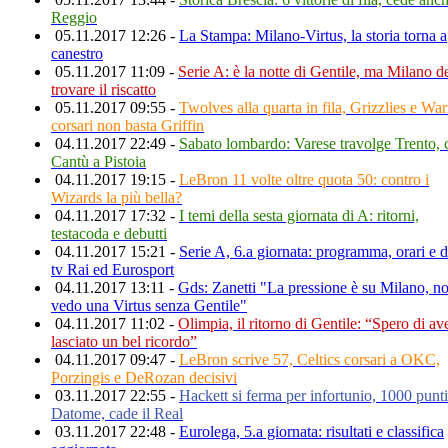
Reggio
05.11.2017 12:26 -
La Stampa: Milano-Virtus, la storia torna a
canestro
05.11.2017 11:09 -
Serie A: è la notte di Gentile, ma Milano d
trovare il riscatto
05.11.2017 09:55 -
Twolves alla quarta in fila, Grizzlies e War
corsari non basta Griffin
04.11.2017 22:49 -
Sabato lombardo: Varese travolge Trento, 
Cantù a Pistoia
04.11.2017 19:15 -
LeBron 11 volte oltre quota 50: contro i
Wizards la più bella?
04.11.2017 17:32 -
I temi della sesta giornata di A: ritorni,
testacoda e debutti
04.11.2017 15:21 -
Serie A, 6.a giornata: programma, orari e d
tv Rai ed Eurosport
04.11.2017 13:11 -
Gds: Zanetti "La pressione è su Milano, n
vedo una Virtus senza Gentile"
04.11.2017 11:02 -
Olimpia, il ritorno di Gentile: “Spero di av
lasciato un bel ricordo”
04.11.2017 09:47 -
LeBron scrive 57, Celtics corsari a OKC,
Porzingis e DeRozan decisivi
03.11.2017 22:55 -
Hackett si ferma per infortunio, 1000 punti
Datome, cade il Real
03.11.2017 22:48 -
Eurolega, 5.a giornata: risultati e classifica