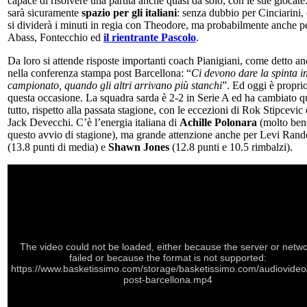
capace di risolvere una partita anche quasi da solo, con le sue giocate
sarà sicuramente
spazio per gli italiani
: senza dubbio per Cinciarini,
si dividerà i minuti in regia con Theodore, ma probabilmente anche p
Abass, Fontecchio ed
il rientrante Pascolo
.
Da loro si attende risposte importanti coach Pianigiani, come detto a
nella conferenza stampa post Barcellona: “
Ci devono dare la spinta i
campionato, quando gli altri arrivano più stanchi
”. Ed oggi è propri
questa occasione. La squadra sarda è 2-2 in Serie A ed ha cambiato q
tutto, rispetto alla passata stagione, con le eccezioni di Rok Stipcevic 
Jack Devecchi. C’è l’energia italiana di
Achille Polonara
(molto ben
questo avvio di stagione), ma grande attenzione anche per Levi Rand
(13.8 punti di media) e
Shawn Jones
(12.8 punti e 10.5 rimbalzi).
The video could not be loaded, either because the server or netw
failed or because the format is not supported:
https://www.basketissimo.com/storage/basketissimo.com/audiovideo/
post-barcellona.mp4