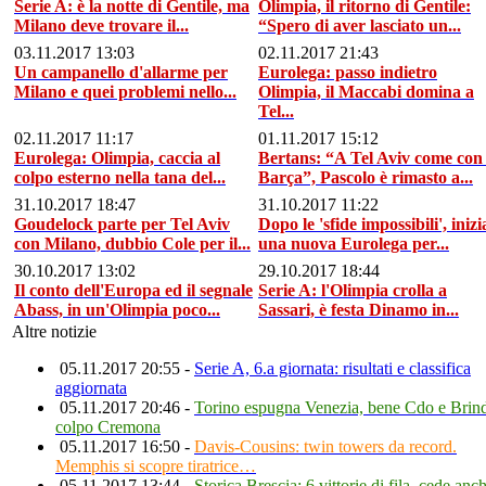
Serie A: è la notte di Gentile, ma
Olimpia, il ritorno di Gentile:
Milano deve trovare il...
“Spero di aver lasciato un...
03.11.2017 13:03
02.11.2017 21:43
Un campanello d'allarme per
Eurolega: passo indietro
Milano e quei problemi nello...
Olimpia, il Maccabi domina a
Tel...
02.11.2017 11:17
01.11.2017 15:12
Eurolega: Olimpia, caccia al
Bertans: “A Tel Aviv come con 
colpo esterno nella tana del...
Barça”, Pascolo è rimasto a...
31.10.2017 18:47
31.10.2017 11:22
Goudelock parte per Tel Aviv
Dopo le 'sfide impossibili', inizi
con Milano, dubbio Cole per il...
una nuova Eurolega per...
30.10.2017 13:02
29.10.2017 18:44
Il conto dell'Europa ed il segnale
Serie A: l'Olimpia crolla a
Abass, in un'Olimpia poco...
Sassari, è festa Dinamo in...
Altre notizie
05.11.2017 20:55 -
Serie A, 6.a giornata: risultati e classifica
aggiornata
05.11.2017 20:46 -
Torino espugna Venezia, bene Cdo e Brind
colpo Cremona
05.11.2017 16:50 -
Davis-Cousins: twin towers da record.
Memphis si scopre tiratrice…
05.11.2017 13:44 -
Storica Brescia: 6 vittorie di fila, cede anc