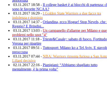
aggiornata
03.11.2017 18:58 -
Il college basket è ai blocchi di partenza: c
sono le favorite NCAA?
03.11.2017 16:29 -
I Golden State Warriors a due facce tra
indolenza e dominio
03.11.2017 14:37 -
Orlandina, ecco Hogue! Stop Nevels, che 
Reggio? E Brindisi...
03.11.2017 13:03 -
Un campanello d'allarme per Milano e que
problemi nello spot "4"
03.11.2017 11:18 -
Trieste&Casale;: sabato di fuoco. Fortitudo
Verona per ripartire
03.11.2017 09:51 -
Tuttosport: Milano ko a Tel Aviv. E stavolt
preoccupa
03.11.2017 07:44 -
NBA: Warriors rimonta furiosa a San Anto
Lillard decisivo
02.11.2017 22:16 -
Pianigiani: “Abbiamo sbagliato tutto
mentalmente, è la prima volta”