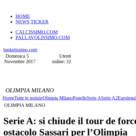
VERSIONE MOBILE
HOME
NEWS TICKER
CALCISSIMO.COM
PALLAVOLISSIMO.COM
basketissimo.com
Domenica 5
Utenti
Novembre 2017
online: 32
OLIMPIA MILANO
Home
Tutte le notizie
Olimpia Milano
Pagelle
Serie A
Serie A2
Eurolega
OLIMPIA MILANO
Serie A: si chiude il tour de forc
ostacolo Sassari per l’Olimpia