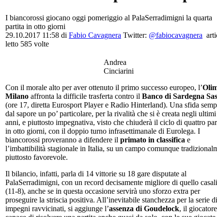
I biancorossi giocano oggi pomeriggio al PalaSerradimigni la quarta
partita in otto giorni
29.10.2017 11:58
di
Fabio Cavagnera
Twitter:
@fabiocavagnera
arti
letto 585 volte
Andrea
Cinciarini
Con il morale alto per aver ottenuto il primo successo europeo, l’
Oli
Milano
affronta la difficile trasferta contro il
Banco di Sardegna Sas
(ore 17, diretta Eurosport Player e Radio Hinterland). Una sfida semp
dal sapore un po’ particolare, per la rivalità che si è creata negli ultimi
anni, e piuttosto impegnativa, visto che chiuderà il ciclo di quattro par
in otto giorni, con il doppio turno infrasettimanale di Eurolega. I
biancorossi proveranno a difendere il
primato in classifica
e
l’imbattibilità stagionale in Italia, su un campo comunque tradizional
piuttosto favorevole.
Il bilancio, infatti, parla di 14 vittorie su 18 gare disputate al
PalaSerradimigni, con un record decisamente migliore di quello casal
(11-8), anche se in questa occasione servirà uno sforzo extra per
proseguire la striscia positiva. All’inevitabile stanchezza per la serie d
impegni ravvicinati, si aggiunge l’
assenza di Goudelock
, il giocatore