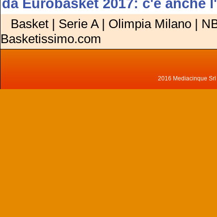
da Eurobasket 2017: c'è anche l'I
Basket | Serie A | Olimpia Milano | NB
Basketissimo.com
2016 Mediacinque Srl - 