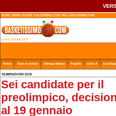
VERS
HOME
NEWS TICKER
CALCISSIMO.COM
PALLAVOLISSIMO.COM
Lunedì 18 Aprile 2016
Home
Tutte le notizie
Olimpia Milano
Pagelle
Serie A
Euroleg
OLIMPIADI RIO 2016
Sei candidate per il
preolimpico, decision
al 19 gennaio