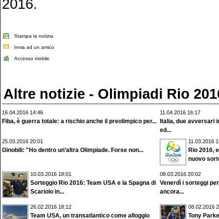
2016.
Stampa la notizia
Invia ad un amico
Accesso mobile
Altre notizie - Olimpiadi Rio 201
16.04.2016 14:46
11.04.2016 16:17
Fiba, è guerra totale: a rischio anche il preolimpico per...
Italia, due avversari
ed...
25.03.2016 20:01
11.03.2016 1
Ginobili: "Ho dentro un’altra Olimpiade. Forse non...
Rio 2016, es
nuovo sort
10.03.2016 18:01
08.03.2016 20:02
Sorteggio Rio 2016: Team USA e la Spagna di
Venerdì i sorteggi pe
Scariolo in...
ancora...
26.02.2016 18:12
08.02.2016 2
Team USA, un transatlantico come alloggio
Tony Parke