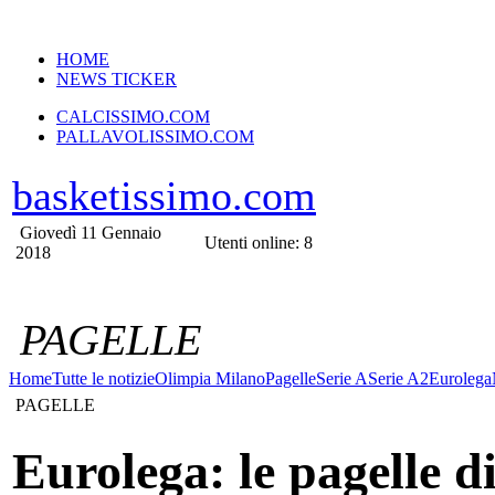
VERSIONE MOBILE
HOME
NEWS TICKER
CALCISSIMO.COM
PALLAVOLISSIMO.COM
basketissimo.com
Giovedì 11 Gennaio
Utenti online: 8
2018
PAGELLE
Home
Tutte le notizie
Olimpia Milano
Pagelle
Serie A
Serie A2
Eurolega
PAGELLE
Eurolega: le pagelle d