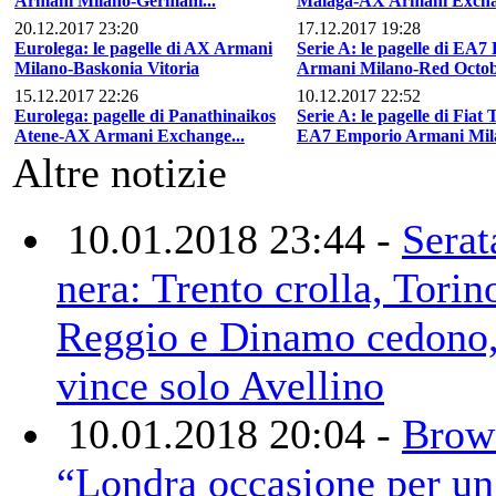
Armani Milano-Germani...
Malaga-AX Armani Exchan
20.12.2017 23:20
17.12.2017 19:28
Eurolega: le pagelle di AX Armani
Serie A: le pagelle di EA
Milano-Baskonia Vitoria
Armani Milano-Red Octobe
15.12.2017 22:26
10.12.2017 22:52
Eurolega: pagelle di Panathinaikos
Serie A: le pagelle di Fiat 
Atene-AX Armani Exchange...
EA7 Emporio Armani Mil
Altre notizie
10.01.2018 23:44 -
Serat
nera: Trento crolla, Torin
Reggio e Dinamo cedono
vince solo Avellino
10.01.2018 20:04 -
Brow
“Londra occasione per un