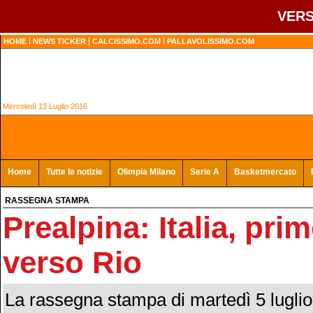
VERS
HOME
NEWS TICKER
CALCISSIMO.COM
PALLAVOLISSIMO.COM
Mercoledì 13 Luglio 2016
Home
Tutte le notizie
Olimpia Milano
Serie A
Basketmercato
RASSEGNA STAMPA
Prealpina: Italia, pr
verso Rio
La rassegna stampa di martedì 5 lugli