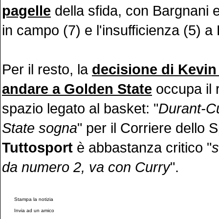
pagelle
della sfida, con Bargnani e 
in campo (7) e l'insufficienza (5) 
Per il resto, la
decisione di Kevin
andare a Golden State
occupa il 
spazio legato al basket: "
Durant-C
State sogna
" per il Corriere dello 
Tuttosport
è abbastanza critico "
s
da numero 2, va con Curry
".
Stampa la notizia
Invia ad un amico