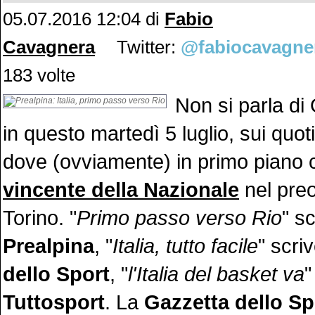
05.07.2016 12:04 di
Fabio
Cavagnera
Twitter:
@fabiocavagne
183 volte
Non si parla di
in questo martedì 5 luglio, sui quotid
dove (ovviamente) in primo piano c'
vincente della Nazionale
nel preo
Torino. "
Primo passo verso Rio
" s
Prealpina
, "
Italia, tutto facile
" scriv
dello Sport
, "
l'Italia del basket va
"
Tuttosport
. La
Gazzetta dello Sp