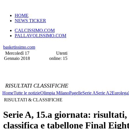
VERSIONE MOBILE
HOME
NEWS TICKER
CALCISSIMO.COM
PALLAVOLISSIMO.COM
basketissimo.com
Mercoledì 17
Utenti
Gennaio 2018
online: 15
RISULTATI CLASSIFICHE
Home
Tutte le notizie
Olimpia Milano
Pagelle
Serie A
Serie A2
Eurolega
RISULTATI & CLASSIFICHE
Serie A, 15.a giornata: risultati,
classifica e tabellone Final Eigh