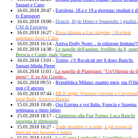
Sassari e Capo
16.01.2018 20:47 -
Eurolega, 18.a e 19.a giornata: risultati e di
tv Eurosport
16.01.2018 19:00 -
Doncic, Kyle Hines e Spanoulis: i giudizi 
GM di Eurolega
16.01.2018 16:27 -
Rissa sfiorata a Los Angeles, i Rockets
aspettano fuori i Clips
16.01.2018 16:14 -
Arriva Dolly Noire... in edizione limitata!!
16.01.2018 14:38 -
Le pagelle dell'andata: Avellino da 8, supe
Brescia e Cantù, male Varese
16.01.2018 13:01 -
Torino, c'è Recalcati per il dopo Banchi.
Sassari blinda Pierre
16.01.2018 11:03 -
La pagella di Pianigiani: "Un'Olimpia da 6
pieno". E su Ale Gentile...
16.01.2018 09:51 -
Repubblica Milano: quattro mesi, ma l'Ol
non c'è ancora
16.01.2018 07:44 -
MLK night: Warriors vincenti a Cleveland
bene Bulls, Sixers e Hawks
15.01.2018 19:49 -
Qui Europa a voi Italia. Francia e Spagna:
settimana a ritmo latino
15.01.2018 18:17 -
Clamoroso alla Fiat Torino: Luca Banchi
rassegna le dimissioni
15.01.2018 16:27 -
Trade deadline e scambi, è già tempo di
mercato per presente e futuro
15.01.2018 14:34 -
La ‘Coppa Lombardia’, l’equilibrio e le