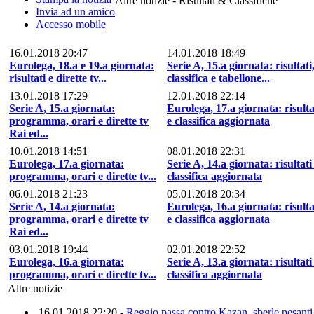
Altre notizie - Risultati & Classifiche
Invia ad un amico
Accesso mobile
16.01.2018 20:47
14.01.2018 18:49
Eurolega, 18.a e 19.a giornata:
Serie A, 15.a giornata: risultati
risultati e dirette tv...
classifica e tabellone...
13.01.2018 17:29
12.01.2018 22:14
Serie A, 15.a giornata:
Eurolega, 17.a giornata: risulta
programma, orari e dirette tv
e classifica aggiornata
Rai ed...
10.01.2018 14:51
08.01.2018 22:31
Eurolega, 17.a giornata:
Serie A, 14.a giornata: risultati
programma, orari e dirette tv...
classifica aggiornata
06.01.2018 21:23
05.01.2018 20:34
Serie A, 14.a giornata:
Eurolega, 16.a giornata: risulta
programma, orari e dirette tv
e classifica aggiornata
Rai ed...
03.01.2018 19:44
02.01.2018 22:52
Eurolega, 16.a giornata:
Serie A, 13.a giornata: risultati
programma, orari e dirette tv...
classifica aggiornata
Altre notizie
16.01.2018 22:20 -
Reggio passa contro Kazan, sberle pesanti