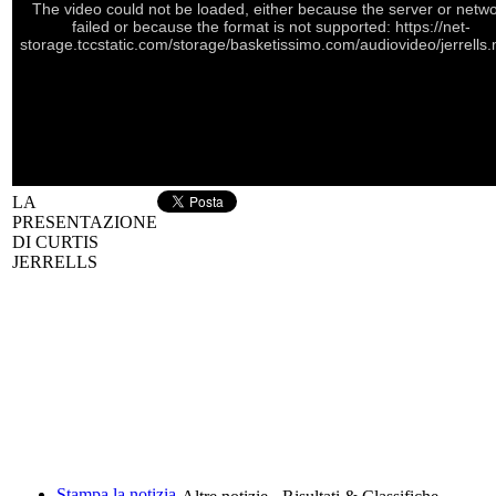
The video could not be loaded, either because the server or netw
failed or because the format is not supported: https://net-
storage.tccstatic.com/storage/basketissimo.com/audiovideo/jerrells
LA
PRESENTAZIONE
DI CURTIS
JERRELLS
Stampa la notizia