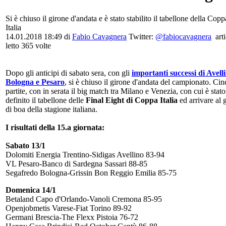
Si è chiuso il girone d'andata e è stato stabilito il tabellone della Copp
Italia
14.01.2018 18:49
di
Fabio Cavagnera
Twitter:
@fabiocavagnera
art
letto 365 volte
Dopo gli anticipi di sabato sera, con gli
importanti successi di Avell
Bologna e Pesaro
, si è chiuso il girone d'andata del campionato. Ci
partite, con in serata il big match tra Milano e Venezia, con cui è stato
definito il tabellone delle
Final Eight di Coppa Italia
ed arrivare al 
di boa della stagione italiana.
I risultati della 15.a giornata:
Sabato 13/1
Dolomiti Energia Trentino-Sidigas Avellino 83-94
VL Pesaro-Banco di Sardegna Sassari 88-85
Segafredo Bologna-Grissin Bon Reggio Emilia 85-75
Domenica 14/1
Betaland Capo d'Orlando-Vanoli Cremona 85-95
Openjobmetis Varese-Fiat Torino 89-92
Germani Brescia-The Flexx Pistoia 76-72