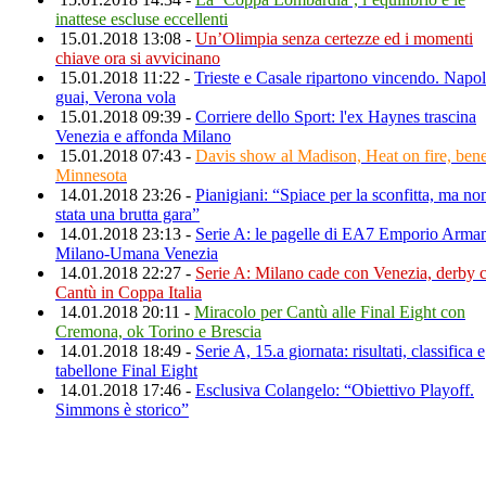
inattese escluse eccellenti
15.01.2018 13:08 -
Un’Olimpia senza certezze ed i momenti
chiave ora si avvicinano
15.01.2018 11:22 -
Trieste e Casale ripartono vincendo. Napol
guai, Verona vola
15.01.2018 09:39 -
Corriere dello Sport: l'ex Haynes trascina
Venezia e affonda Milano
15.01.2018 07:43 -
Davis show al Madison, Heat on fire, ben
Minnesota
14.01.2018 23:26 -
Pianigiani: “Spiace per la sconfitta, ma no
stata una brutta gara”
14.01.2018 23:13 -
Serie A: le pagelle di EA7 Emporio Arma
Milano-Umana Venezia
14.01.2018 22:27 -
Serie A: Milano cade con Venezia, derby 
Cantù in Coppa Italia
14.01.2018 20:11 -
Miracolo per Cantù alle Final Eight con
Cremona, ok Torino e Brescia
14.01.2018 18:49 -
Serie A, 15.a giornata: risultati, classifica e
tabellone Final Eight
14.01.2018 17:46 -
Esclusiva Colangelo: “Obiettivo Playoff.
Simmons è storico”