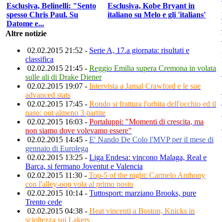
Esclusiva, Belinelli: "Sento
Esclusiva, Kobe Bryant in
spesso Chris Paul. Su
italiano su Melo e gli 'italians'
Datome e...
Altre notizie
02.02.2015 21:52 -
Serie A, 17.a giornata: risultati e
classifica
02.02.2015 21:45 -
Reggio Emilia supera Cremona in volata
sulle ali di Drake Diener
02.02.2015 19:07 -
Intervista a Jamal Crawford e le sue
advanced stats
02.02.2015 17:45 -
Rondo si frattura l'orbita dell'occhio ed il
naso: out almeno 3 partite
02.02.2015 16:03 -
Portaluppi: "Momenti di crescita, ma
non siamo dove volevamo essere"
02.02.2015 14:45 -
E' Nando De Colo l'MVP per il mese di
gennaio di Eurolega
02.02.2015 13:25 -
Liga Endesa: vincono Malaga, Real e
Barça, si fermano Joventut e Valencia
02.02.2015 11:30 -
Top-5 of the night: Carmelo Anthony
con l'alley-oop vola al primo posto
02.02.2015 10:14 -
Tuttosport: marziano Brooks, pure
Trento cede
02.02.2015 04:38 -
Heat vincenti a Boston, Knicks in
scioltezza sui Lakers