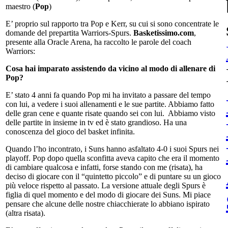
maestro (
Pop
)
E’ proprio sul rapporto tra Pop e Kerr, su cui si sono concentrate le
domande del prepartita Warriors-Spurs.
Basketissimo.com
,
presente alla Oracle Arena, ha raccolto le parole del coach
Warriors:
Cosa hai imparato assistendo da vicino al modo di allenare di
Pop?
E’ stato 4 anni fa quando Pop mi ha invitato a passare del tempo
con lui, a vedere i suoi allenamenti e le sue partite. Abbiamo fatto
delle gran cene e quante risate quando sei con lui. Abbiamo visto
delle partite in insieme in tv ed è stato grandioso. Ha una
conoscenza del gioco del basket infinita.
Quando l’ho incontrato, i Suns hanno asfaltato 4-0 i suoi Spurs nei
playoff. Pop dopo quella sconfitta aveva capito che era il momento
di cambiare qualcosa e infatti, forse stando con me (risata), ha
deciso di giocare con il “quintetto piccolo” e di puntare su un gioco
più veloce rispetto al passato. La versione attuale degli Spurs è
figlia di quel momento e del modo di giocare dei Suns. Mi piace
pensare che alcune delle nostre chiacchierate lo abbiano ispirato
(altra risata).