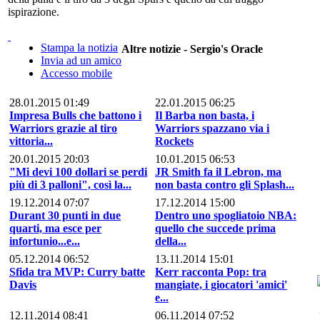
ispirazione.
Stampa la notizia
Altre notizie - Sergio's Oracle
Invia ad un amico
Accesso mobile
28.01.2015 01:49
22.01.2015 06:25
Impresa Bulls che battono i
Il Barba non basta, i
Warriors grazie al tiro
Warriors spazzano via i
vittoria...
Rockets
20.01.2015 20:03
10.01.2015 06:53
"Mi devi 100 dollari se perdi
JR Smith fa il Lebron, ma
più di 3 palloni", così la...
non basta contro gli Splash...
19.12.2014 07:07
17.12.2014 15:00
Durant 30 punti in due
Dentro uno spogliatoio NBA:
quarti, ma esce per
quello che succede prima
infortunio...e...
della...
05.12.2014 06:52
13.11.2014 15:01
Sfida tra MVP: Curry batte
Kerr racconta Pop: tra
Davis
mangiate, i giocatori 'amici'
e...
12.11.2014 08:41
06.11.2014 07:52