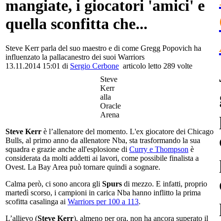
mangiate, i giocatori 'amici' e
quella sconfitta che...
Steve Kerr parla del suo maestro e di come Gregg Popovich ha
influenzato la pallacanestro dei suoi Warriors
13.11.2014 15:01 di
Sergio Cerbone
articolo letto 289 volte
Steve
Kerr
alla
Oracle
Arena
Steve Kerr
è l’allenatore del momento. L'ex giocatore dei Chicago
Bulls, al primo anno da allenatore Nba, sta trasformando la sua
squadra e grazie anche all'esplosione di
Curry e Thompson
è
considerata da molti addetti ai lavori, come possibile finalista a
Ovest. La Bay Area può tornare quindi a sognare.
Calma però, ci sono ancora gli
Spurs
di mezzo. E infatti, proprio
martedì scorso, i campioni in carica Nba hanno inflitto la prima
scofitta casalinga ai
Warriors per 100 a 113
.
L’allievo (
Steve Kerr
), almeno per ora, non ha ancora superato il