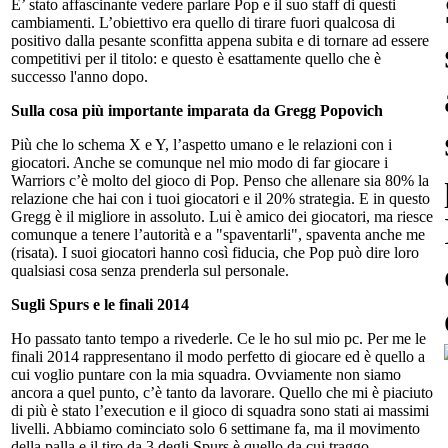
E’ stato affascinante vedere parlare Pop e il suo staff di questi
cambiamenti. L’obiettivo era quello di tirare fuori qualcosa di
positivo dalla pesante sconfitta appena subita e di tornare ad essere
competitivi per il titolo: e questo è esattamente quello che è
successo l'anno dopo.
Sulla cosa più importante imparata da Gregg Popovich
Più che lo schema X e Y, l’aspetto umano e le relazioni con i
giocatori. Anche se comunque nel mio modo di far giocare i
Warriors c’è molto del gioco di Pop. Penso che allenare sia 80% la
relazione che hai con i tuoi giocatori e il 20% strategia. E in questo
Gregg è il migliore in assoluto. Lui è amico dei giocatori, ma riesce
comunque a tenere l’autorità e a "spaventarli", spaventa anche me
(risata). I suoi giocatori hanno così fiducia, che Pop può dire loro
qualsiasi cosa senza prenderla sul personale.
Sugli Spurs e le finali 2014
Ho passato tanto tempo a rivederle. Ce le ho sul mio pc. Per me le
finali 2014 rappresentano il modo perfetto di giocare ed è quello a
cui voglio puntare con la mia squadra. Ovviamente non siamo
ancora a quel punto, c’è tanto da lavorare. Quello che mi è piaciuto
di più è stato l’execution e il gioco di squadra sono stati ai massimi
livelli. Abbiamo cominciato solo 6 settimane fa, ma il movimento
della palla e il tiro da 3 degli Spurs è quello da cui traggo