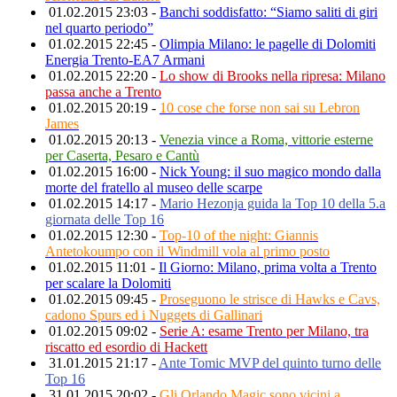
01.02.2015 23:03 -
Banchi soddisfatto: “Siamo saliti di giri
nel quarto periodo”
01.02.2015 22:45 -
Olimpia Milano: le pagelle di Dolomiti
Energia Trento-EA7 Armani
01.02.2015 22:20 -
Lo show di Brooks nella ripresa: Milano
passa anche a Trento
01.02.2015 20:19 -
10 cose che forse non sai su Lebron
James
01.02.2015 20:13 -
Venezia vince a Roma, vittorie esterne
per Caserta, Pesaro e Cantù
01.02.2015 16:00 -
Nick Young: il suo magico mondo dalla
morte del fratello al museo delle scarpe
01.02.2015 14:17 -
Mario Hezonja guida la Top 10 della 5.a
giornata delle Top 16
01.02.2015 12:30 -
Top-10 of the night: Giannis
Antetokoumpo con il Windmill vola al primo posto
01.02.2015 11:01 -
Il Giorno: Milano, prima volta a Trento
per scalare la Dolomiti
01.02.2015 09:45 -
Proseguono le strisce di Hawks e Cavs,
cadono Spurs ed i Nuggets di Gallinari
01.02.2015 09:02 -
Serie A: esame Trento per Milano, tra
riscatto ed esordio di Hackett
31.01.2015 21:17 -
Ante Tomic MVP del quinto turno delle
Top 16
31.01.2015 20:02 -
Gli Orlando Magic sono vicini a