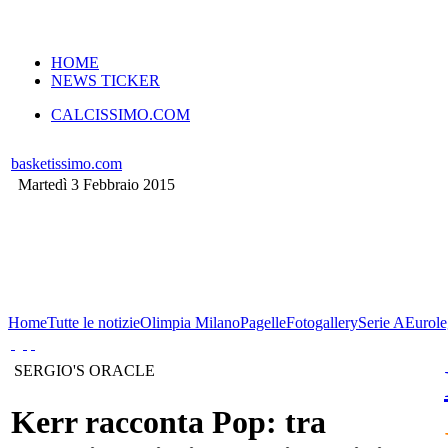
VERSIONE MOBILE
HOME
NEWS TICKER
CALCISSIMO.COM
basketissimo.com
Martedì 3 Febbraio 2015
Home
Tutte le notizie
Olimpia Milano
Pagelle
Fotogallery
Serie A
Eurole
SERGIO'S ORACLE
Kerr racconta Pop: tra