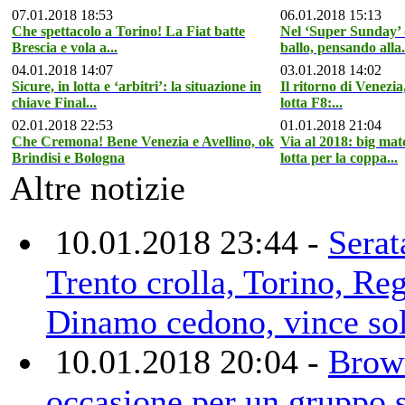
07.01.2018 18:53
06.01.2018 15:13
Che spettacolo a Torino! La Fiat batte
Nel ‘Super Sunday’ d
Brescia e vola a...
ballo, pensando alla.
04.01.2018 14:07
03.01.2018 14:02
Sicure, in lotta e ‘arbitri’: la situazione in
Il ritorno di Venezia, 
chiave Final...
lotta F8:...
02.01.2018 22:53
01.01.2018 21:04
Che Cremona! Bene Venezia e Avellino, ok
Via al 2018: big ma
Brindisi e Bologna
lotta per la coppa...
Altre notizie
10.01.2018 23:44 -
Serat
Trento crolla, Torino, Re
Dinamo cedono, vince sol
10.01.2018 20:04 -
Brow
occasione per un gruppo s