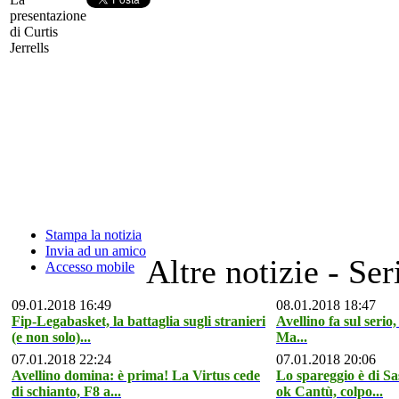
presentazione
di Curtis
Jerrells
Stampa la notizia
Invia ad un amico
Altre notizie - Ser
Accesso mobile
09.01.2018 16:49
08.01.2018 18:47
Fip-Legabasket, la battaglia sugli stranieri
Avellino fa sul serio, 
(e non solo)...
Ma...
07.01.2018 22:24
07.01.2018 20:06
Avellino domina: è prima! La Virtus cede
Lo spareggio è di Sa
di schianto, F8 a...
ok Cantù, colpo...