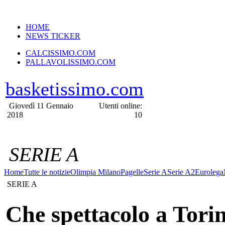
VERSIONE MOBILE
HOME
NEWS TICKER
CALCISSIMO.COM
PALLAVOLISSIMO.COM
basketissimo.com
Giovedì 11 Gennaio
Utenti online:
2018
10
SERIE A
Home
Tutte le notizie
Olimpia Milano
Pagelle
Serie A
Serie A2
Eurolega
SERIE A
Che spettacolo a Tori