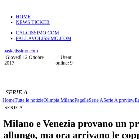
VERSIONE MOBILE
HOME
NEWS TICKER
CALCISSIMO.COM
PALLAVOLISSIMO.COM
basketissimo.com
Giovedì 12 Ottobre
Utenti
2017
online: 9
SERIE A
Home
Tutte le notizie
Olimpia Milano
Pagelle
Serie A
Serie A preview
E
SERIE A
Milano e Venezia provano un p
allungo, ma ora arrivano le cop