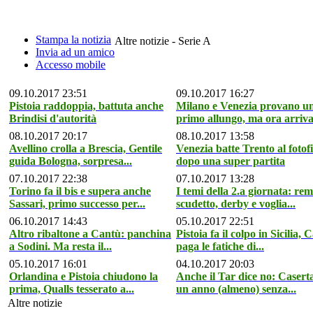
Stampa la notizia
Altre notizie - Serie A
Invia ad un amico
Accesso mobile
09.10.2017 23:51
09.10.2017 16:27
Pistoia raddoppia, battuta anche
Milano e Venezia provano u
Brindisi d'autorità
primo allungo, ma ora arriva
08.10.2017 20:17
08.10.2017 13:58
Avellino crolla a Brescia, Gentile
Venezia batte Trento al fotof
guida Bologna, sorpresa...
dopo una super partita
07.10.2017 22:38
07.10.2017 13:28
Torino fa il bis e supera anche
I temi della 2.a giornata: re
Sassari, primo successo per...
scudetto, derby e voglia...
06.10.2017 14:43
05.10.2017 22:51
Altro ribaltone a Cantù: panchina
Pistoia fa il colpo in Sicilia, 
a Sodini. Ma resta il...
paga le fatiche di...
05.10.2017 16:01
04.10.2017 20:03
Orlandina e Pistoia chiudono la
Anche il Tar dice no: Caserta
prima, Qualls tesserato a...
un anno (almeno) senza...
Altre notizie