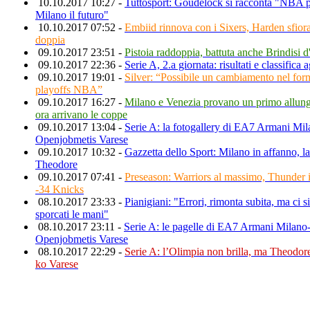
10.10.2017 10:27 -
Tuttosport: Goudelock si racconta "NBA p
Milano il futuro"
10.10.2017 07:52 -
Embiid rinnova con i Sixers, Harden sfiora 
doppia
09.10.2017 23:51 -
Pistoia raddoppia, battuta anche Brindisi d'
09.10.2017 22:36 -
Serie A, 2.a giornata: risultati e classifica 
09.10.2017 19:01 -
Silver: “Possibile un cambiamento nel for
playoffs NBA”
09.10.2017 16:27 -
Milano e Venezia provano un primo allun
ora arrivano le coppe
09.10.2017 13:04 -
Serie A: la fotogallery di EA7 Armani Mil
Openjobmetis Varese
09.10.2017 10:32 -
Gazzetta dello Sport: Milano in affanno, la
Theodore
09.10.2017 07:41 -
Preseason: Warriors al massimo, Thunder i
-34 Knicks
08.10.2017 23:33 -
Pianigiani: "Errori, rimonta subita, ma ci 
sporcati le mani"
08.10.2017 23:11 -
Serie A: le pagelle di EA7 Armani Milano
Openjobmetis Varese
08.10.2017 22:29 -
Serie A: l’Olimpia non brilla, ma Theodo
ko Varese