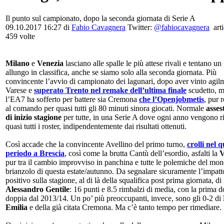
Il punto sul campionato, dopo la seconda giornata di Serie A
09.10.2017 16:27
di
Fabio Cavagnera
Twitter:
@fabiocavagnera
arti
459 volte
Milano
e
Venezia
lasciano alle spalle le più attese rivali e tentano u
allungo in classifica, anche se siamo solo alla seconda giornata. Più
convincente l’avvio di campionato dei lagunari, dopo aver vinto agil
Varese e
superato Trento nel remake dell’ultima finale
scudetto, m
l’EA7 ha sofferto per battere sia Cremona
che l’Openjobmetis
, pur 
al comando per quasi tutti gli 80 minuti sinora giocati. Normale
asse
di inizio stagione
per tutte, in una Serie A dove ogni anno vengono ri
quasi tutti i roster, indipendentemente dai risultati ottenuti.
Così accade che la convincente Avellino del primo turno,
crolli nel 
periodo a Brescia
, così come la brutta Cantù dell’esordio, asfalti la
V
pur tra il cambio improvviso in panchina e tutte le polemiche del mo
brianzolo di questa estate/autunno. Da segnalare sicuramente l’impatt
positivo sulla stagione, al di là della squalifica post prima giornata, di
Alessandro Gentile
: 16 punti e 8.5 rimbalzi di media, con la prima 
doppia dal 2013/14. Un po’ più preoccupanti, invece, sono gli 0-2 di
Emilia
e della già citata Cremona. Ma c’è tanto tempo per rimediare.