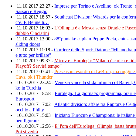
11.10.2017 23:27 -
Imprese per Torino e Avellino, ok Trento,
Sassari e Reggio
11.10.2017 18:57 -
Southeast Division: Wizards per la confe
c’è. E Belinelli…
11.10.2017 16:03 -
L'Olimpia è a Mosca senza Dragic e Pasco
dubbio Cinciarini
11.10.2017 13:00 -
88°puntata: capitan Peppe Poeta, entusiasm
sliding doors
11.10.2017 11:18 -
Corriere dello Sport: Datome "Milano ha p
e tutto per brillare"
11.10.2017 09:37 -
Micov e l'Eurolega: “Milano è carica e fid
Playoff? Servirà tempo”
11.10.2017 07:41 -
Preseason: esordio di LeBron, ma ruggine 
Cavs, ok i Thunder
10.10.2017 23:24 -
Venezia vince la sfida infinita col Banvit,
ko in Turchia
10.10.2017 18:58 -
Eurolega, 1.a giornata: programma, orari e 
Eurosport
10.10.2017 17:02 -
Atlantic division: affare tra Raptors e Celt
occhio a Philly
10.10.2017 15:03 -
Iniziano Eurocup e Champions: le italiane
ben figurare
10.10.2017 12:56 -
E' l'ora dell'Eurolega: Olimpia, basta brutte
Poi si vedrà