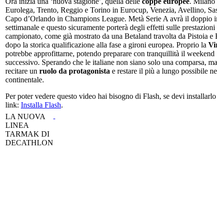
Ora inizia una ‘nuova stagione’, quella delle
coppe europee
. Milano 
Eurolega, Trento, Reggio e Torino in Eurocup, Venezia, Avellino, Sas
Capo d’Orlando in Champions League. Metà Serie A avrà il doppio
settimanale e questo sicuramente porterà degli effetti sulle prestazioni
campionato, come già mostrato da una Betaland travolta da Pistoia e
dopo la storica qualificazione alla fase a gironi europea. Proprio la
Vi
potrebbe approfittarne, potendo preparare con tranquillità il weekend
successivo. Sperando che le italiane non siano solo una comparsa, m
recitare un
ruolo da protagonista
e restare il più a lungo possibile n
continentale.
Per poter vedere questo video hai bisogno di Flash, se devi installarlo 
link:
Installa Flash
.
LA NUOVA
LINEA
TARMAK DI
DECATHLON