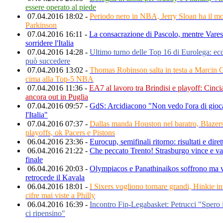
essere operato al piede
07.04.2016 18:02 -
Periodo nero in NBA, Jerry Sloan ha il mo
Parkinson
07.04.2016 16:11 -
La consacrazione di Pascolo, mentre Vares
sorridere l'Italia
07.04.2016 14:28 -
Ultimo turno delle Top 16 di Eurolega: ec
può succedere
07.04.2016 13:02 -
Thomas Robinson salta in testa a Marcin G
cima alla Top-5 NBA
07.04.2016 11:36 -
EA7 al lavoro tra Brindisi e playoff: Cincia
ancora out in Puglia
07.04.2016 09:57 -
GdS: Arcidiacono "Non vedo l'ora di gioc
l'Italia"
07.04.2016 07:37 -
Dallas manda Houston nel baratro, Blazers
playoffs, ok Pacers e Pistons
06.04.2016 23:36 -
Eurocup, semifinali ritorno: risultati e diret
06.04.2016 21:22 -
Che peccato Trento! Strasburgo vince e va
finale
06.04.2016 20:03 -
Olympiacos e Panathinaikos soffrono ma 
retrocede il Kavala
06.04.2016 18:01 -
I Sixers vogliono tornare grandi, Hinkie in
cifre mai viste a Philly
06.04.2016 16:39 -
Incontro Fip-Legabasket: Petrucci "Spero 
ci ripensino"