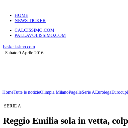
VERSIONE MOBILE
HOME
NEWS TICKER
CALCISSIMO.COM
PALLAVOLISSIMO.COM
basketissimo.com
Sabato 9 Aprile 2016
Home
Tutte le notizie
Olimpia Milano
Pagelle
Serie A
Eurolega
Eurocup
SERIE A
Reggio Emilia sola in vetta, colp