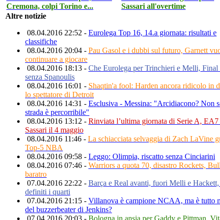
Cremona, colpi Torino e...
Sassari all'overtime
Altre notizie
08.04.2016 22:52 -
Eurolega Top 16, 14.a giornata: risultati e
classifiche
08.04.2016 20:04 -
Pau Gasol e i dubbi sul futuro, Garnett vu
continuare a giocare
08.04.2016 18:13 -
Che Eurolega per Trinchieri e Melli, Final
senza Spanoulis
08.04.2016 16:01 -
Shaqtin'a fool: Harden ancora ridicolo in d
lo spettatore di Detroit
08.04.2016 14:31 -
Esclusiva - Messina: "Arcidiacono? Non so
strada è percorribile"
08.04.2016 13:12 -
Rinviata l’ultima giornata di Serie A, EA7
Sassari il 4 maggio
08.04.2016 11:46 -
La schiacciata selvaggia di Zach LaVine g
Top-5 NBA
08.04.2016 09:58 -
Leggo: Olimpia, riscatto senza Cinciarini
08.04.2016 07:46 -
Warriors a quota 70, disastro Rockets, Bull
baratro
07.04.2016 22:22 -
Barça e Real avanti, fuori Melli e Hackett,
definiti i quarti
07.04.2016 21:15 -
Villanova è campione NCAA, ma è tutto m
del buzzerbeater di Jenkins?
07.04.2016 20:03 -
Bologna in ansia per Gaddy e Pittman, Vit