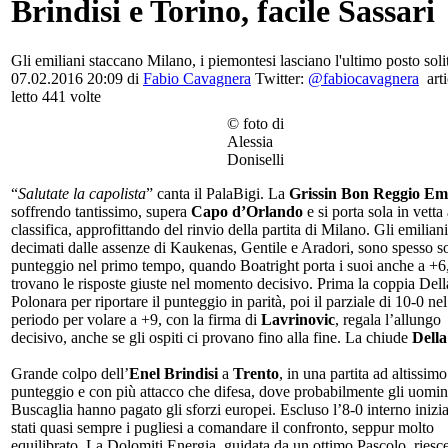
Brindisi e Torino, facile Sassari
Gli emiliani staccano Milano, i piemontesi lasciano l'ultimo posto soli
07.02.2016 20:09 di
Fabio Cavagnera
Twitter:
@fabiocavagnera
art
letto 441 volte
© foto di
Alessia
Doniselli
“
Salutate la capolista
” canta il PalaBigi. La
Grissin Bon Reggio Emi
soffrendo tantissimo, supera
Capo d’Orlando
e si porta sola in vetta 
classifica, approfittando del rinvio della partita di Milano. Gli emiliani
decimati dalle assenze di Kaukenas, Gentile e Aradori, sono spesso so
punteggio nel primo tempo, quando Boatright porta i suoi anche a +6
trovano le risposte giuste nel momento decisivo. Prima la coppia Dell
Polonara per riportare il punteggio in parità, poi il parziale di 10-0 ne
periodo per volare a +9, con la firma di
Lavrinovic
, regala l’allungo
decisivo, anche se gli ospiti ci provano fino alla fine. La chiude
Della
Grande colpo dell’
Enel Brindisi
a
Trento
, in una partita ad altissimo
punteggio e con più attacco che difesa, dove probabilmente gli uomin
Buscaglia hanno pagato gli sforzi europei. Escluso l’8-0 interno inizi
stati quasi sempre i pugliesi a comandare il confronto, seppur molto
equilibrato. La Dolomiti Energia, guidata da un ottimo Pascolo, riesc