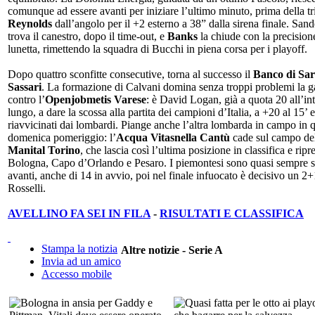
comunque ad essere avanti per iniziare l’ultimo minuto, prima della tr
Reynolds
dall’angolo per il +2 esterno a 38” dalla sirena finale. San
trova il canestro, dopo il time-out, e
Banks
la chiude con la precision
lunetta, rimettendo la squadra di Bucchi in piena corsa per i playoff.
Dopo quattro sconfitte consecutive, torna al successo il
Banco di Sa
Sassari
. La formazione di Calvani domina senza troppi problemi la g
contro l’
Openjobmetis Varese
: è David Logan, già a quota 20 all’int
lungo, a dare la scossa alla partita dei campioni d’Italia, a +20 al 15’ 
riavvicinati dai lombardi. Piange anche l’altra lombarda in campo in 
domenica pomeriggio: l’
Acqua Vitasnella Cantù
cade sul campo de
Manital Torino
, che lascia così l’ultima posizione in classifica e rip
Bologna, Capo d’Orlando e Pesaro. I piemontesi sono quasi sempre st
avanti, anche di 14 in avvio, poi nel finale infuocato è decisivo un 2+
Rosselli.
AVELLINO FA SEI IN FILA
-
RISULTATI E CLASSIFICA
Stampa la notizia
Altre notizie - Serie A
Invia ad un amico
Accesso mobile