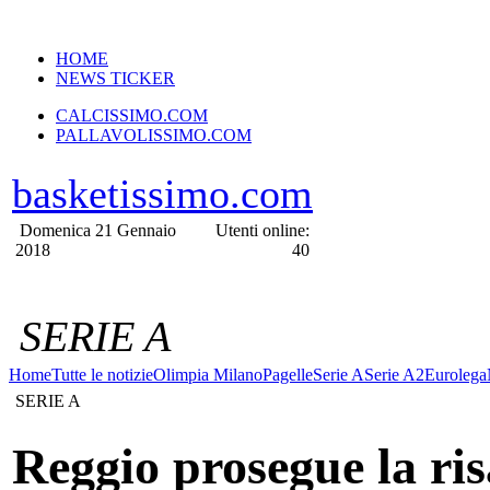
VERSIONE MOBILE
HOME
NEWS TICKER
CALCISSIMO.COM
PALLAVOLISSIMO.COM
basketissimo.com
Domenica 21 Gennaio
Utenti online:
2018
40
SERIE A
Home
Tutte le notizie
Olimpia Milano
Pagelle
Serie A
Serie A2
Eurolega
SERIE A
Reggio prosegue la risa