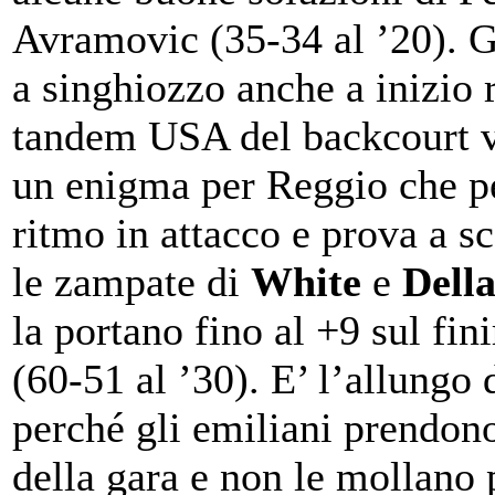
Avramovic (35-34 al ’20). G
a singhiozzo anche a inizio r
tandem USA del backcourt v
un enigma per Reggio che p
ritmo in attacco e prova a s
le zampate di
White
e
Della
la portano fino al +9 sul fin
(60-51 al ’30). E’ l’allungo 
perché gli emiliani prendono
della gara e non le mollano 