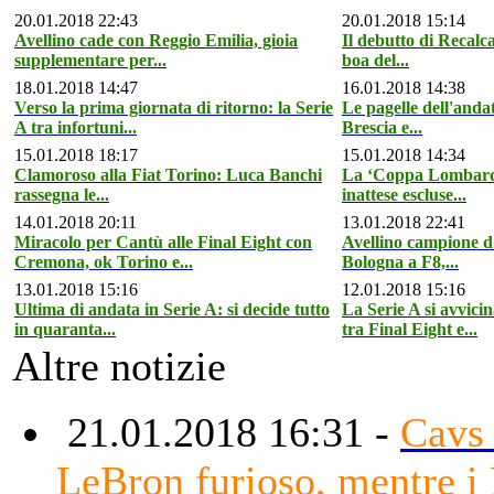
20.01.2018 22:43
20.01.2018 15:14
Avellino cade con Reggio Emilia, gioia
Il debutto di Recalca
supplementare per...
boa del...
18.01.2018 14:47
16.01.2018 14:38
Verso la prima giornata di ritorno: la Serie
Le pagelle dell'anda
A tra infortuni...
Brescia e...
15.01.2018 18:17
15.01.2018 14:34
Clamoroso alla Fiat Torino: Luca Banchi
La ‘Coppa Lombardia’
rassegna le...
inattese escluse...
14.01.2018 20:11
13.01.2018 22:41
Miracolo per Cantù alle Final Eight con
Avellino campione d’
Cremona, ok Torino e...
Bologna a F8,...
13.01.2018 15:16
12.01.2018 15:16
Ultima di andata in Serie A: si decide tutto
La Serie A si avvic
in quaranta...
tra Final Eight e...
Altre notizie
21.01.2018 16:31 -
Cavs 
LeBron furioso, mentre i 