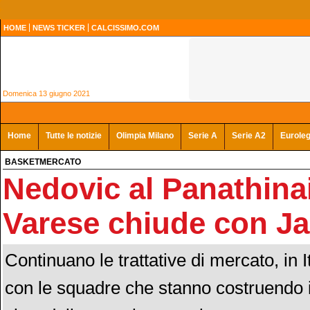
HOME
NEWS TICKER
CALCISSIMO.COM
Domenica 13 giugno 2021
Home
Tutte le notizie
Olimpia Milano
Serie A
Serie A2
Eurole
BASKETMERCATO
Nedovic al Panathina
Varese chiude con J
Continuano le trattative di mercato, in I
con le squadre che stanno costruendo i