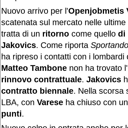
Nuovo arrivo per l'
Openjobmetis
scatenata sul mercato nelle ultime 
tratta di un
ritorno
come quello
di
Jakovics
. Come riporta
Sportand
ha ripreso i contatti con i lombard
Matteo Tambone
non ha trovato l
rinnovo contrattuale
.
Jakovics
h
contratto biennale
. Nella scorsa 
LBA, con
Varese
ha chiuso con u
punti
.
Nuovo colpo in entrata anche per l