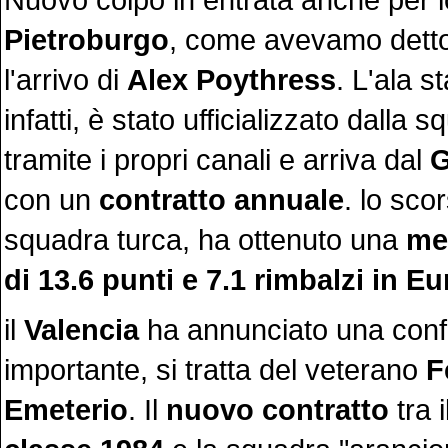
Pietroburgo
, come avevamo detto 
l'arrivo di
Alex Poythress
. L'ala s
infatti, è stato ufficializzato dalla
tramite i propri canali e arriva dal
G
con un
contratto annuale
. lo sco
squadra turca, ha ottenuto una
me
di 13.6 punti e 7.1 rimbalzi in 
il
Valencia
ha annunciato una con
importante, si tratta del veterano
F
Emeterio
. Il
nuovo contratto
tra 