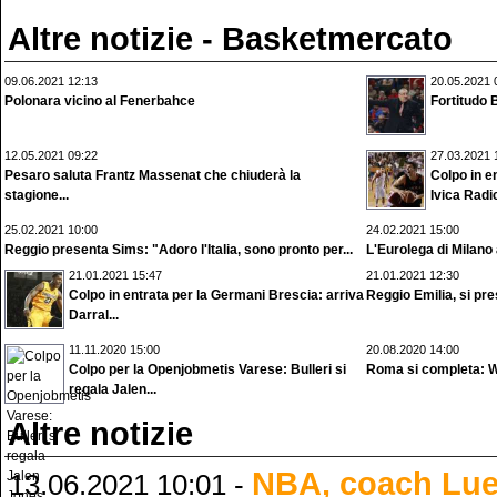
Altre notizie - Basketmercato
09.06.2021 12:13
20.05.2021 
Polonara vicino al Fenerbahce
Fortitudo 
12.05.2021 09:22
27.03.2021 
Pesaro saluta Frantz Massenat che chiuderà la
Colpo in en
stagione...
Ivica Radi
25.02.2021 10:00
24.02.2021 15:00
Reggio presenta Sims: "Adoro l'Italia, sono pronto per...
L'Eurolega di Milano 
21.01.2021 15:47
21.01.2021 12:30
Colpo in entrata per la Germani Brescia: arriva
Reggio Emilia, si pr
Darral...
11.11.2020 15:00
20.08.2020 14:00
Colpo per la Openjobmetis Varese: Bulleri si
Roma si completa: Wi
regala Jalen...
Altre notizie
NBA, coach Lue
13.06.2021 10:01 -