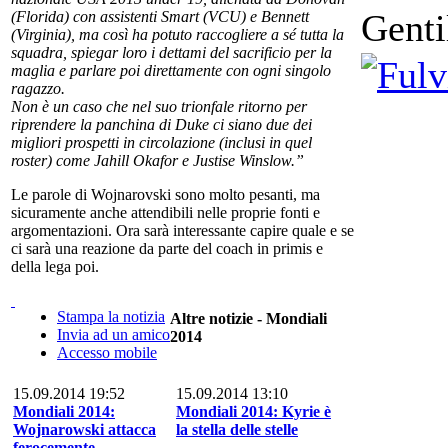
Genti
(Florida) con assistenti Smart (VCU) e Bennett
(Virginia), ma così ha potuto raccogliere a sé tutta la
squadra, spiegar loro i dettami del sacrificio per la
maglia e parlare poi direttamente con ogni singolo
ragazzo.
Non è un caso che nel suo trionfale ritorno per
riprendere la panchina di Duke ci siano due dei
migliori prospetti in circolazione (inclusi in quel
roster) come Jahill Okafor e Justise Winslow.”
Le parole di Wojnarovski sono molto pesanti, ma
sicuramente anche attendibili nelle proprie fonti e
argomentazioni. Ora sarà interessante capire quale e se
ci sarà una reazione da parte del coach in primis e
della lega poi.
Stampa la notizia
Altre notizie - Mondiali
Invia ad un amico
2014
Accesso mobile
15.09.2014 19:52
15.09.2014 13:10
Mondiali 2014:
Mondiali 2014: Kyrie è
Wojnarowski attacca
la stella delle stelle
ferocemente