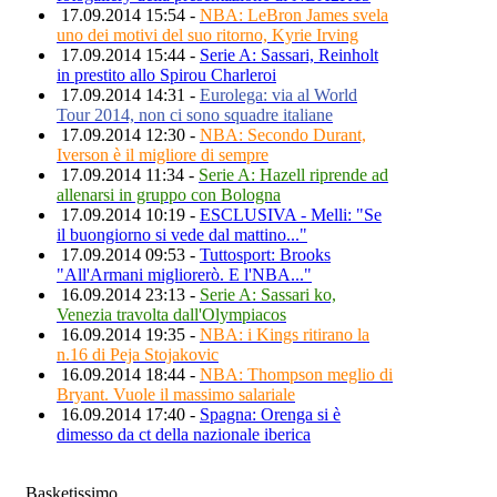
17.09.2014 15:54 -
NBA: LeBron James svela
uno dei motivi del suo ritorno, Kyrie Irving
17.09.2014 15:44 -
Serie A: Sassari, Reinholt
in prestito allo Spirou Charleroi
17.09.2014 14:31 -
Eurolega: via al World
Tour 2014, non ci sono squadre italiane
17.09.2014 12:30 -
NBA: Secondo Durant,
Iverson è il migliore di sempre
17.09.2014 11:34 -
Serie A: Hazell riprende ad
allenarsi in gruppo con Bologna
17.09.2014 10:19 -
ESCLUSIVA - Melli: "Se
il buongiorno si vede dal mattino..."
17.09.2014 09:53 -
Tuttosport: Brooks
"All'Armani migliorerò. E l'NBA..."
16.09.2014 23:13 -
Serie A: Sassari ko,
Venezia travolta dall'Olympiacos
16.09.2014 19:35 -
NBA: i Kings ritirano la
n.16 di Peja Stojakovic
16.09.2014 18:44 -
NBA: Thompson meglio di
Bryant. Vuole il massimo salariale
16.09.2014 17:40 -
Spagna: Orenga si è
dimesso da ct della nazionale iberica
Basketissimo