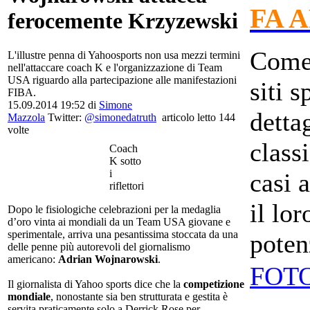
FA 
ferocemente Krzyzewski
Come 
L'illustre penna di Yahoosports non usa mezzi termini
nell'attaccare coach K e l'organizzazione di Team
USA riguardo alla partecipazione alle manifestazioni
siti s
FIBA.
15.09.2014 19:52 di
Simone
detta
Mazzola
Twitter:
@simonedatruth
articolo letto 144
volte
class
Coach
K sotto
i
casi 
riflettori
il lo
Dopo le fisiologiche celebrazioni per la medaglia
d’oro vinta ai mondiali da un Team USA giovane e
sperimentale, arriva una pesantissima stoccata da una
poten
delle penne più autorevoli del giornalismo
americano:
Adrian Wojnarowski
.
FOT
Il giornalista di Yahoo sports dice che la
competizione
mondiale
, nonostante sia ben strutturata e gestita è
servita praticamente solo a Derrick Rose per