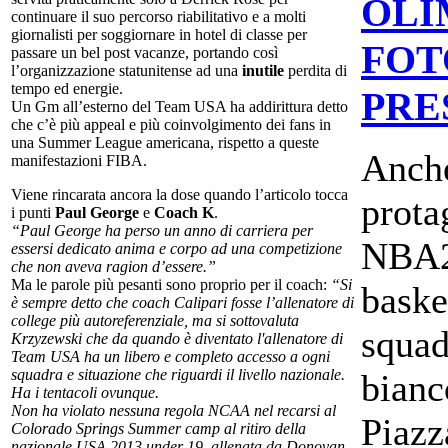
OLI
continuare il suo percorso riabilitativo e a molti
giornalisti per soggiornare in hotel di classe per
FOT
passare un bel post vacanze, portando così
l’organizzazione statunitense ad una
inutile
perdita di
tempo ed energie.
PRE
Un Gm all’esterno del Team USA ha addirittura detto
che c’è più appeal e più coinvolgimento dei fans in
una Summer League americana, rispetto a queste
Anche
manifestazioni FIBA.
Viene rincarata ancora la dose quando l’articolo tocca
prota
i punti
Paul George
e
Coach K
.
“Paul George ha perso un anno di carriera per
NBA2K
essersi dedicato anima e corpo ad una competizione
che non aveva ragion d’essere.”
Ma le parole più pesanti sono proprio per il coach:
“Si
baske
è sempre detto che coach Calipari fosse l’allenatore di
college più autoreferenziale, ma si sottovaluta
squad
Krzyzewski che da quando è diventato l'allenatore di
Team USA ha un libero e completo accesso a ogni
squadra e situazione che riguardi il livello nazionale.
bianc
Ha i tentacoli ovunque.
Non ha violato nessuna regola NCAA nel recarsi al
Piazz
Colorado Springs Summer camp al ritiro della
nazionale USA 2013 under 19, allenata da Donovan