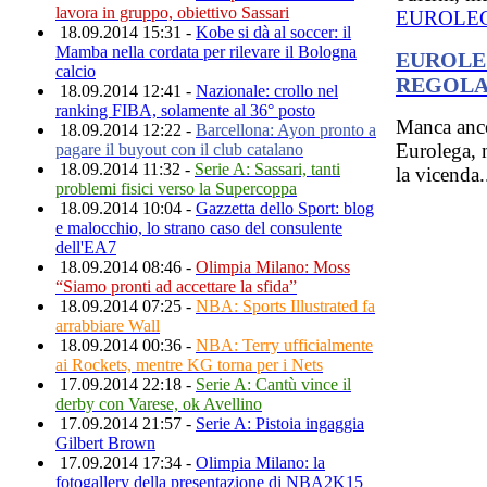
lavora in gruppo, obiettivo Sassari
EUROLE
18.09.2014 15:31 -
Kobe si dà al soccer: il
Mamba nella cordata per rilevare il Bologna
EUROLEG
calcio
REGOLA
18.09.2014 12:41 -
Nazionale: crollo nel
ranking FIBA, solamente al 36° posto
Manca anco
18.09.2014 12:22 -
Barcellona: Ayon pronto a
Eurolega, 
pagare il buyout con il club catalano
18.09.2014 11:32 -
Serie A: Sassari, tanti
la vicenda.
problemi fisici verso la Supercoppa
18.09.2014 10:04 -
Gazzetta dello Sport: blog
e malocchio, lo strano caso del consulente
dell'EA7
18.09.2014 08:46 -
Olimpia Milano: Moss
“Siamo pronti ad accettare la sfida”
18.09.2014 07:25 -
NBA: Sports Illustrated fa
arrabbiare Wall
18.09.2014 00:36 -
NBA: Terry ufficialmente
ai Rockets, mentre KG torna per i Nets
17.09.2014 22:18 -
Serie A: Cantù vince il
derby con Varese, ok Avellino
17.09.2014 21:57 -
Serie A: Pistoia ingaggia
Gilbert Brown
17.09.2014 17:34 -
Olimpia Milano: la
fotogallery della presentazione di NBA2K15