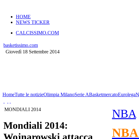
VERSIONE MOBILE
HOME
NEWS TICKER
CALCISSIMO.COM
basketissimo.com
Giovedì 18 Settembre 2014
Home
Tutte le notizie
Olimpia Milano
Serie A
Basketmercato
Eurolega
MONDIALI 2014
NBA
Mondiali 2014:
NBA
Wojnarowski attacca