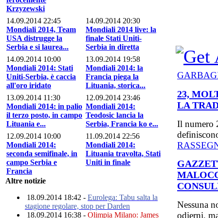
Krzyzewski
14.09.2014 22:45
14.09.2014 20:30
Mondiali 2014, Team
Mondiali 2014 live: la
USA distrugge la
finale Stati Uniti-
Serbia e si laurea...
Serbia in diretta
14.09.2014 10:00
13.09.2014 19:58
Mondiali 2014: Stati
Mondiali 2014: la
GARBAG
Uniti-Serbia, è caccia
Francia piega la
all'oro iridato
Lituania, storica...
23, MOL
13.09.2014 11:30
12.09.2014 23:46
LA TRAD
Mondiali 2014: in palio
Mondiali 2014:
il terzo posto, in campo
Teodosic lancia la
Il numero 
Lituania e...
Serbia, Francia ko e...
definiscono
12.09.2014 10:00
11.09.2014 22:56
RASSEG
Mondiali 2014:
Mondiali 2014:
seconda semifinale, in
Lituania travolta, Stati
campo Serbia e
Uniti in finale
GAZZETT
Francia
MALOCC
Altre notizie
CONSUL
18.09.2014 18:42 -
Eurolega: Tabu salta la
Nessuna no
stagione regolare, stop per Darden
odierni, ma
18.09.2014 16:38 -
Olimpia Milano: James