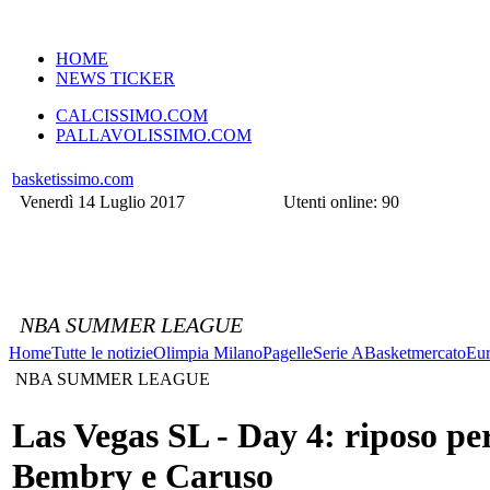
VERSIONE MOBILE
HOME
NEWS TICKER
CALCISSIMO.COM
PALLAVOLISSIMO.COM
basketissimo.com
Venerdì 14 Luglio 2017
Utenti online: 90
NBA SUMMER LEAGUE
Home
Tutte le notizie
Olimpia Milano
Pagelle
Serie A
Basketmercato
Eur
NBA SUMMER LEAGUE
Las Vegas SL - Day 4: riposo pe
Bembry e Caruso