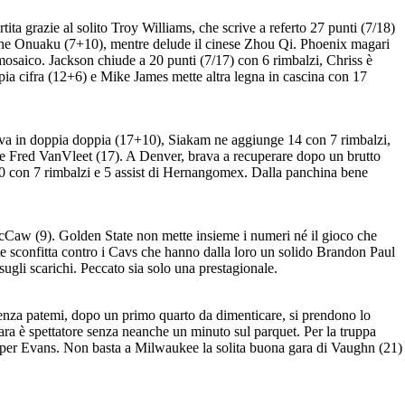
ita grazie al solito Troy Williams, che scrive a referto 27 punti (7/18)
che Onuaku (7+10), mentre delude il cinese Zhou Qi. Phoenix magari
mosaico. Jackson chiude a 20 punti (7/17) con 6 rimbalzi, Chriss è
ia cifra (12+6) e Mike James mette altra legna in cascina con 17
tl va in doppia doppia (17+10), Siakam ne aggiunge 14 con 7 rimbalzi,
ttorie Fred VanVleet (17). A Denver, brava a recuperare dopo un brutto
0 con 7 rimbalzi e 5 assist di Hernangomex. Dalla panchina bene
o McCaw (9). Golden State non mette insieme i numeri né il gioco che
 sconfitta contro i Cavs che hanno dalla loro un solido Brandon Paul
ugli scarichi. Peccato sia solo una prestagionale.
enza patemi, dopo un primo quarto da dimenticare, si prendono lo
ara è spettatore senza neanche un minuto sul parquet. Per la truppa
1 per Evans. Non basta a Milwaukee la solita buona gara di Vaughn (21)