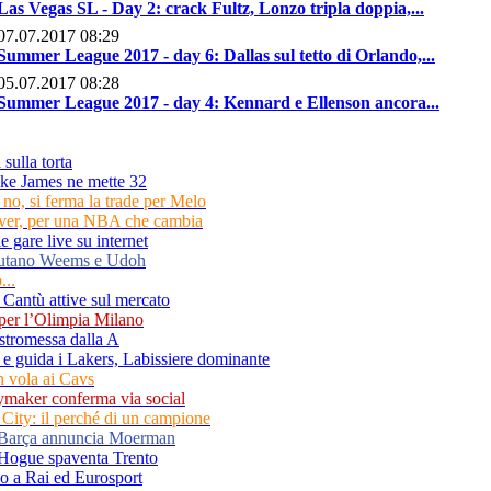
Las Vegas SL - Day 2: crack Fultz, Lonzo tripla doppia,...
07.07.2017 08:29
Summer League 2017 - day 6: Dallas sul tetto di Orlando,...
05.07.2017 08:28
Summer League 2017 - day 4: Kennard e Ellenson ancora...
sulla torta
ike James ne mette 32
o, si ferma la trade per Melo
lver, per una NBA che cambia
le gare live su internet
alutano Weems e Udoh
...
 Cantù attive sul mercato
per l’Olimpia Milano
estromessa dalla A
e guida i Lakers, Labissiere dominante
n vola ai Cavs
aymaker conferma via social
City: il perché di un campione
l Barça annuncia Moerman
, Hogue spaventa Trento
no a Rai ed Eurosport