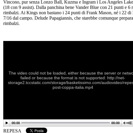
Vincono, pur senza Lonzo Ball, Kuzma e Ingram i Los Angeles Lakers
(18 con 9 assist). Dalla panchina bene Vander Blue con 21 punti e 6
rimbalzi. Ai Kings non bastano i 24 punti di Frank Mason, né i 22 di
7/16 dal campo. Delude Papagiannis, che starebbe comunque preparand
rimbalzi.
The video could not be loaded, either because the server or netw
failed or because the format is not supported: http://net-
storage2.tccstatic.com/storage/basketissimo.com/audiovideo/repe
post-coppa-italia.mp4
00:00
00:00
REPESA