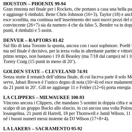
HOUSTON – PHOENIX 99-94
Gran rimonta nel finale per i Rockets, che portano a casa una bella part
e aggiunge 6 rimbalzi. Bene Chris Johnson (16+3), Taylor (18) e an
esce sconfitta, ma continua nell’inserimento dei suoi nuovi pezzi del 
convincente (26+7) sia da numero 4 che da falso 5, Bender va in dopp
punti, 4 rimbalzi e 5 assist.
DENVER – RAPTORS 81-82
Sul filo di lana Toronto la spunta, ancora con i suoi sophmore. Poel
ma nel finale è decisivo, per la terza volta in altrettante partite e vi
primo tempo, non bastano i 19 di Beasley (ma 7/18 dal campo) né i 1
Torrey Craig (15 punti in meno di 20’).
GOLDEN STATE – CLEVELAND 74-91
Senza storie il rematch dell’ultima finale, di cui faceva parte il sol
serve, Jabari Brown è l’unico degno di nota (10+4) ed esce malamente
da 21 punti in 20’. Gill ne aggiunge 11 e Felder (12+6) porta energia s
LA CLIPPERS – MILWAUKEE 100-93
Vincono ancora i Clippers, che mandano 5 uomini in doppia cifra e s
scalpo di un gruppo Bucks allo sfascio, in cui ancora una volta Polon
losangelina, 21 punti di Harrell, 18 per Thornwell e Jamil Wilson, 1
né i buoni numeri messi insieme da DJ Wilson (17+8+4).
LA LAKERS – SACRAMENTO 95-92