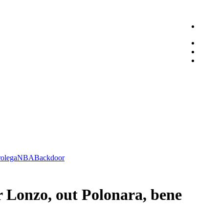
olega
NBA
Backdoor
r Lonzo, out Polonara, bene