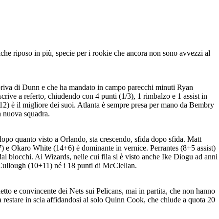
alche riposo in più, specie per i rookie che ancora non sono avvezzi al
a priva di Dunn e che ha mandato in campo parecchi minuti Ryan
crive a referto, chiudendo con 4 punti (1/3), 1 rimbalzo e 1 assist in
2) è il migliore dei suoi. Atlanta è sempre presa per mano da Bembry
a nuova squadra.
opo quanto visto a Orlando, sta crescendo, sfida dopo sfida. Matt
+7) e Okaro White (14+6) è dominante in vernice. Perrantes (8+5 assist)
i blocchi. Ai Wizards, nelle cui fila si è visto anche Ike Diogu ad anni
Cullough (10+11) né i 18 punti di McClellan.
tto e convincente dei Nets sui Pelicans, mai in partita, che non hanno
 a restare in scia affidandosi al solo Quinn Cook, che chiude a quota 20