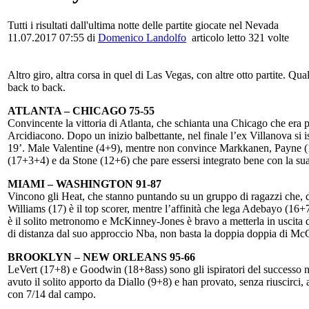
Tutti i risultati dall'ultima notte delle partite giocate nel Nevada
11.07.2017 07:55
di
Domenico Landolfo
articolo letto 321 volte
Altro giro, altra corsa in quel di Las Vegas, con altre otto partite. Qu
back to back.
ATLANTA – CHICAGO 75-55
Convincente la vittoria di Atlanta, che schianta una Chicago che er
Arcidiacono. Dopo un inizio balbettante, nel finale l’ex Villanova si is
19’. Male Valentine (4+9), mentre non convince Markkanen, Payne (1
(17+3+4) e da Stone (12+6) che pare essersi integrato bene con la su
MIAMI – WASHINGTON 91-87
Vincono gli Heat, che stanno puntando su un gruppo di ragazzi che, d
Williams (17) è il top scorer, mentre l’affinità che lega Adebayo (16
è il solito metronomo e McKinney-Jones è bravo a metterla in uscita da
di distanza dal suo approccio Nba, non basta la doppia doppia di Mc
BROOKLYN – NEW ORLEANS 95-66
LeVert (17+8) e Goodwin (18+8ass) sono gli ispiratori del successo ne
avuto il solito apporto da Diallo (9+8) e han provato, senza riuscirci,
con 7/14 dal campo.