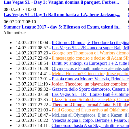
Las Vegas SL - Day 3: Vaughn domina il parquet, Forbes...
08.07.2017 10:00
Las Vegas SL - Day 1: Ball non basta a LA, bene Jackson,...
06.07.2017 08:10
Summer League 2017 - day 5: Ellenson ed Exum, talenti in...
Altre notizie
14.07.2017 10:04 -
Il Giorno: Olimpia, è Theodore la ciliegina 
14.07.2017 08:57 -
Las Vegas SL - 2R - ancora super Ball, M
14.07.2017 07:29 -
George per Thompson e i Warriors dicono n
13.07.2017 22:49 -
Il messaggio conciso e deciso di Adam SI
13.07.2017 18:54 -
Diritti tv: anticipi su Eurosport 1 e 2, tutte 
13.07.2017 16:28 -
Olympiacos e Panathinaikos scatenate, s
13.07.2017 14:41 -
Melo a Houston? Gioco a tre, forse quattro
13.07.2017 13:01 -
Pistoia rinnova Moore; Venezia, Brindisi e
13.07.2017 11:19 -
Jordan Theodore, un playmaker completo 
13.07.2017 09:32 -
Gazzetta dello Sport: clamoroso, Caserta 
13.07.2017 07:58 -
Las Vegas SL - 1R - Lonzo Ball è sublime 
13.07.2017 07:35 -
I Jazz firmano Sefolosha e Jerebko, Osma
12.07.2017 23:22 -
Theodore-Olimpia, ormai è fatta. Ed il pl
12.07.2017 21:03 -
Paul George ed il suo arrivo ad Oklahoma 
12.07.2017 18:47 -
McLean all'Olympiacos, Ejim a Kazan, i
12.07.2017 16:22 -
Venezia sogna il colpo, Bertone a Pesaro
12.07.2017 14:11 -
Clamoroso: basta A su Sky, i diritti tv van