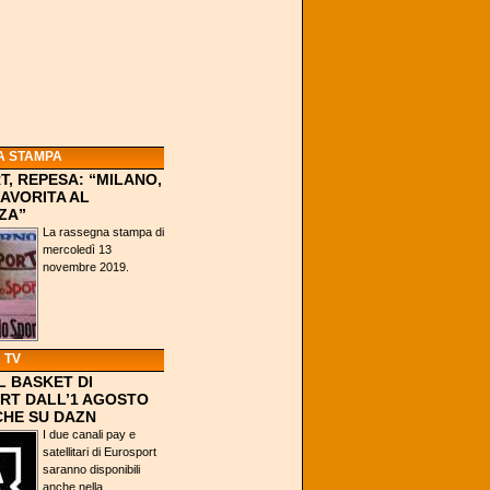
A STAMPA
, REPESA: “MILANO,
FAVORITA AL
ZA”
La rassegna stampa di
mercoledì 13
novembre 2019.
 TV
IL BASKET DI
RT DALL’1 AGOSTO
CHE SU DAZN
I due canali pay e
satellitari di Eurosport
saranno disponibili
anche nella