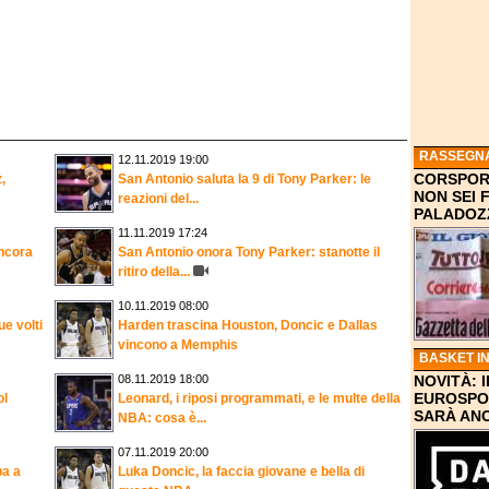
RASSEGN
12.11.2019 19:00
CORSPORT
,
San Antonio saluta la 9 di Tony Parker: le
NON SEI 
reazioni del...
PALADOZ
11.11.2019 17:24
ancora
San Antonio onora Tony Parker: stanotte il
ritiro della...
10.11.2019 08:00
e volti
Harden trascina Houston, Doncic e Dallas
vincono a Memphis
BASKET IN
08.11.2019 18:00
NOVITÀ: 
EUROSPO
ol
Leonard, i riposi programmati, e le multe della
SARÀ AN
NBA: cosa è...
07.11.2019 20:00
ba a
Luka Doncic, la faccia giovane e bella di