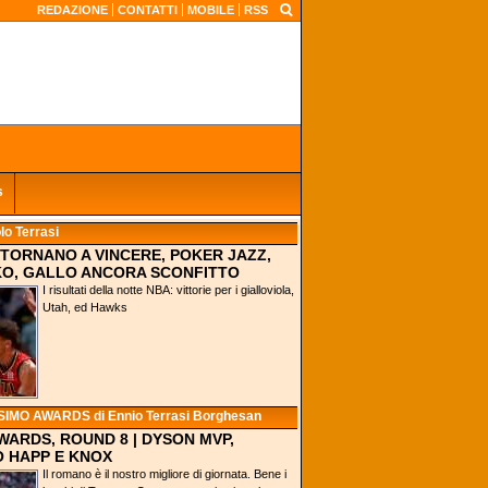
REDAZIONE
CONTATTI
MOBILE
RSS
s
lo Terrasi
 TORNANO A VINCERE, POKER JAZZ,
KO, GALLO ANCORA SCONFITTO
I risultati della notte NBA: vittorie per i gialloviola,
Utah, ed Hawks
SIMO AWARDS
di Ennio Terrasi Borghesan
AWARDS, ROUND 8 | DYSON MVP,
 HAPP E KNOX
Il romano è il nostro migliore di giornata. Bene i