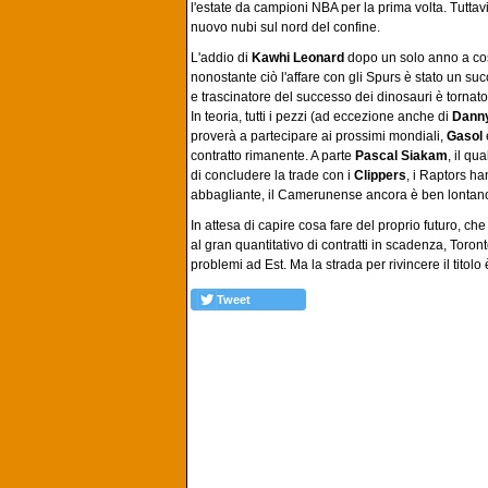
l'estate da campioni NBA per la prima volta. Tuttavia
nuovo nubi sul nord del confine.
L'addio di
Kawhi Leonard
dopo un solo anno a cos
nonostante ciò l'affare con gli Spurs è stato un su
e trascinatore del successo dei dinosauri è tornato
In teoria, tutti i pezzi (ad eccezione anche di
Dann
proverà a partecipare ai prossimi mondiali,
Gasol
contratto rimanente. A parte
Pascal Siakam
, il qu
di concludere la trade con i
Clippers
, i Raptors ha
abbagliante, il Camerunense ancora è ben lontano
In attesa di capire cosa fare del proprio futuro, c
al gran quantitativo di contratti in scadenza, Toro
problemi ad Est. Ma la strada per rivincere il titolo
Tweet