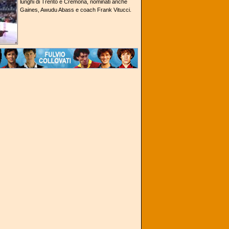
lunghi di Trento e Cremona, nominati anche
Gaines, Awudu Abass e coach Frank Vitucci.