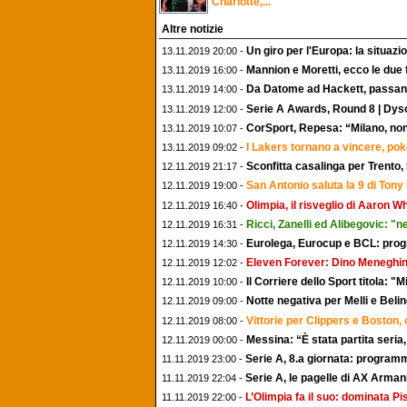
Charlotte,...
Altre notizie
Un giro per l'Europa: la situaz
13.11.2019 20:00 -
Mannion e Moretti, ecco le due
13.11.2019 16:00 -
Da Datome ad Hackett, passando
13.11.2019 14:00 -
Serie A Awards, Round 8 | Dys
13.11.2019 12:00 -
CorSport, Repesa: “Milano, non
13.11.2019 10:07 -
I Lakers tornano a vincere, po
13.11.2019 09:02 -
Sconfitta casalinga per Trento,
12.11.2019 21:17 -
San Antonio saluta la 9 di Tony
12.11.2019 19:00 -
Olimpia, il risveglio di Aaron 
12.11.2019 16:40 -
Ricci, Zanelli ed Alibegovic: 
12.11.2019 16:31 -
Eurolega, Eurocup e BCL: progra
12.11.2019 14:30 -
Eleven Forever: Dino Meneghin
12.11.2019 12:02 -
Il Corriere dello Sport titola: "M
12.11.2019 10:00 -
Notte negativa per Melli e Belinel
12.11.2019 09:00 -
Vittorie per Clippers e Boston
12.11.2019 08:00 -
Messina: “È stata partita seria,
12.11.2019 00:00 -
Serie A, 8.a giornata: programma
11.11.2019 23:00 -
Serie A, le pagelle di AX Arma
11.11.2019 22:04 -
L’Olimpia fa il suo: dominata Pi
11.11.2019 22:00 -