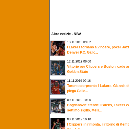
Altre notizie - NBA
13.11.2019 09:02
I Lakers tornano a vincere, poker Jazz
Denver KO, Gallo...
12.11.2019 08:00
Vittorie per Clippers e Boston, cade 
Golden State
11.11.2019 09:16
Toronto sorprende i Lakers, Giannis du
piega Gallo...
09.11.2019 10:00
Bogdanovic stende i Bucks, Lakers c
settimo sigillo, Melli...
08.11.2019 10:10
I Clippers in rimonta, il ritorno di Kem