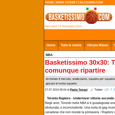
HOME
NEWS TICKER
CALCISSIMO.COM
Mercoledì 13 Novembre 2019
Home
Tutte le notizie
Olimpia Milano
NBA
Basketissimo 30x30: T
comunque ripartire
Archiviato il mercato, analizziamo, squadra per squadr
giocare le trenta squadre
27.07.2019 09:04
di
Paolo Terrasi
Twitter:
@P_T_
Toronto Raptors - Under/over vittorie secondo
Negli anni, Toronto nella NBA si è guadagnata un
sfortunata, o inconcludente. Una sorta di gag ricorre
canadese che non resiste la primavera. I Raptors