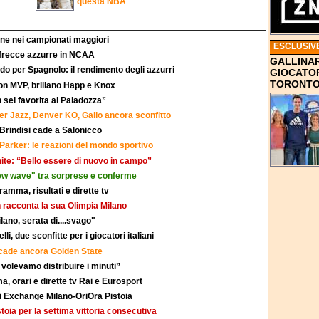
questa NBA
ione nei campionati maggiori
ESCLUSIV
 frecce azzurre in NCAA
GALLINAR
 per Spagnolo: il rendimento degli azzurri
GIOCATOR
TORONTO
on MVP, brillano Happ e Knox
 sei favorita al Paladozza”
ker Jazz, Denver KO, Gallo ancora sconfitto
 Brindisi cade a Salonicco
 Parker: le reazioni del mondo sportivo
White: “Bello essere di nuovo in campo”
"new wave" tra sorprese e conferme
mma, risultati e dirette tv
 racconta la sua Olimpia Milano
ilano, serata di....svago"
li, due sconfitte per i giocatori italiani
, cade ancora Golden State
 volevamo distribuire i minuti”
, orari e dirette tv Rai e Eurosport
ni Exchange Milano-OriOra Pistoia
stoia per la settima vittoria consecutiva