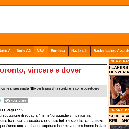
Serie A
Serie A2
NBA
Eurolega
Nazionale
Basketissimo Award
NBA
di Pao
I LAKERS
oronto, vincere e dover
DENVER 
a, come si presenta la NBA per la prossima stagione, e come potrebbero
B
Vedi letture
BASKETIS
 Las Vegas: 45
a reputazione di squadra "meme", di squadra simpatica ma
SERIE A 
BRILLANO
nte tra i tifosi: la squadra che sul più bello si scioglie, con la neve
 quest'anno non solo hanno superato la primavera, ma hanno iniziato