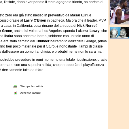
, l'estate, dopo aver portato il tanto agognato trionfo, ha portato di
to zero era già stato messo in preventivo da
Masai Ujiri
, e
ccesso grazie al
Larry O'Brien
in bacheca. Ma ora che il leader, MVP,
 a casa, in California, cosa rimane della truppa di
Nick Nurse
?
y Green
, anche lui volato a Los Angeles, sponda Lakers).
Lowry
, che
ed
Ibaka
sono ancora a bordo, sebbene con un solo anno di
ale era stato cercato dai
Thunder
nell'ambito dell'affare George, prima
nno ben poco materiale per il futuro, e nonostante i lampi di classe
 dall'essere un uomo franchigia, e probabilmente non lo sarà mai.
he potrebbe prevedere in ogni momento una totale ricostruzione, grazie
nto rimane con una squadra solida, che potrebbe fare i playoff senza
 è decisamente tutta da rifare.
Stampa la notizia
Accesso mobile