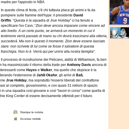
madre per l'approdo in NBA.
In questo clima di festa, c'è chi tuttavia placa gli animi e fa da
pompiere sulle fiamme dell'hype: il presidente
David
Griffin
. “
Questa è la squadra di Jrue Holiday
” ci ha tenuto a
specificare l'ex Cavs. “
Zion deve ancora imparare come vincere ad
alto livello. A un certo punto, se arriverà un momento in cui il
testimone verrà passato di mano su chi dovrà trascinarsi alla vittoria,
succederà. Ma non è questo il momento. Zion deve essere lasciato
stare: non scrivete di lui come se fosse il salvatore di questa
franchigia. Non lo è. Verrà qui per unirsi alla nostra famiglia
”.
Il processo di ricostruzione dei Pelicans, aldilà di Williamson, fa ben
in ha massimizzato il ritorno della trade per
Anthony Davis
ancora di
 interessanti come
Hayes
e
Walker
, ma quello che stupisce è la
derando l'estensione di
Jahlil Okafor
, gli arrivi di
Ball,
come
Jrue Holiday
, ma sopratutto l'essersi liberati del contrattone
 quasi al completo, giovanissimo, e con quasi 31 milioni di spazio
itoli in una squadra così giovane e così "lavori in corso" come quella di
thie King Center di essere decisamente ottimisti per il futuro.
Stampa la notizia
Accesso mobile