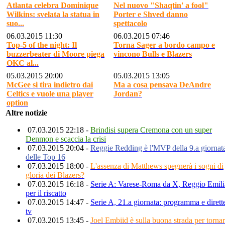
Atlanta celebra Dominique
Nel nuovo "Shaqtin' a fool"
Wilkins: svelata la statua in
Porter e Shved danno
suo...
spettacolo
06.03.2015 11:30
06.03.2015 07:46
Top-5 of the night: Il
Torna Sager a bordo campo e
buzzerbeater di Moore piega
vincono Bulls e Blazers
OKC al...
05.03.2015 20:00
05.03.2015 13:05
McGee si tira indietro dai
Ma a cosa pensava DeAndre
Celtics e vuole una player
Jordan?
option
Altre notizie
07.03.2015 22:18 -
Brindisi supera Cremona con un super
Denmon e scaccia la crisi
07.03.2015 20:04 -
Reggie Redding è l'MVP della 9.a giornat
delle Top 16
07.03.2015 18:00 -
L'assenza di Matthews spegnerà i sogni di
gloria dei Blazers?
07.03.2015 16:18 -
Serie A: Varese-Roma da X, Reggio Emili
per il riscatto
07.03.2015 14:47 -
Serie A, 21.a giornata: programma e dirett
tv
07.03.2015 13:45 -
Joel Embiid è sulla buona strada per torna