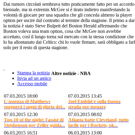
Dai rumors circolati sembrava tutto praticamente fatto per un accordo
biennale, ma in extremis McGee si è tirato indietro manifestando la
volontà di giocare per una squadra che gli conceda almeno la player
option per uscire dal contratto al termine della stagione. Il primo a da
la notizia è stato Steve Bulpett del Boston Herald affermando che
Boston voleva una team option, cosa che McGee non avrebbe
accettato, così il lungo torna sul mercato con la stessa condizione che
lo ha allontanato dai Celtics: chi lo vuole firmare, sarà obbligato a far
solo per il resto di questa stagione.
Stampa la notizia
Altre notizie - NBA
Invia ad un amico
Accesso mobile
07.03.2015 18:00
07.03.2015 13:45
L'assenza di Matthews
Joel Embiid è sulla buona
spegnerà i sogni di gloria dei...
strada per tornare
07.03.2015 12:30
07.03.2015 08:02
Top-10 of the night: l'assist di
Atlanta batte Cleveland, tutto
Stephenson per Zeller guida...
facile per i Rockets, ok...
06.03.2015 16:51
06.03.2015 13:00