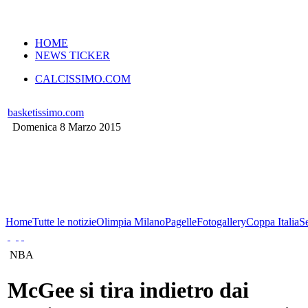
VERSIONE MOBILE
HOME
NEWS TICKER
CALCISSIMO.COM
basketissimo.com
Domenica 8 Marzo 2015
Home
Tutte le notizie
Olimpia Milano
Pagelle
Fotogallery
Coppa Italia
S
NBA
McGee si tira indietro dai