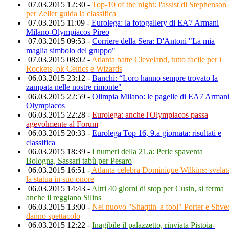
07.03.2015 12:30 -
Top-10 of the night: l'assist di Stephenson
per Zeller guida la classifica
07.03.2015 11:09 -
Eurolega: la fotogallery di EA7 Armani
Milano-Olympiacos Pireo
07.03.2015 09:53 -
Corriere della Sera: D'Antoni "La mia
maglia simbolo del gruppo"
07.03.2015 08:02 -
Atlanta batte Cleveland, tutto facile per i
Rockets, ok Celtics e Wizards
06.03.2015 23:12 -
Banchi: “Loro hanno sempre trovato la
zampata nelle nostre rimonte"
06.03.2015 22:59 -
Olimpia Milano: le pagelle di EA7 Armani
Olympiacos
06.03.2015 22:28 -
Eurolega: anche l'Olympiacos passa
agevolmente al Forum
06.03.2015 20:33 -
Eurolega Top 16, 9.a giornata: risultati e
classifica
06.03.2015 18:39 -
I numeri della 21.a: Peric spaventa
Bologna, Sassari tabù per Pesaro
06.03.2015 16:51 -
Atlanta celebra Dominique Wilkins: svelat
la statua in suo onore
06.03.2015 14:43 -
Altri 40 giorni di stop per Cusin, si ferma
anche il reggiano Silins
06.03.2015 13:00 -
Nel nuovo "Shaqtin' a fool" Porter e Shve
danno spettacolo
06.03.2015 12:22 -
Inagibile il palazzetto, rinviata Pistoia-