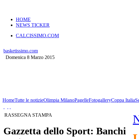
VERSIONE MOBILE
HOME
NEWS TICKER
CALCISSIMO.COM
basketissimo.com
Domenica 8 Marzo 2015
Home
Tutte le notizie
Olimpia Milano
Pagelle
Fotogallery
Coppa Italia
S
RASSEGNA STAMPA
Gazzetta dello Sport: Banchi