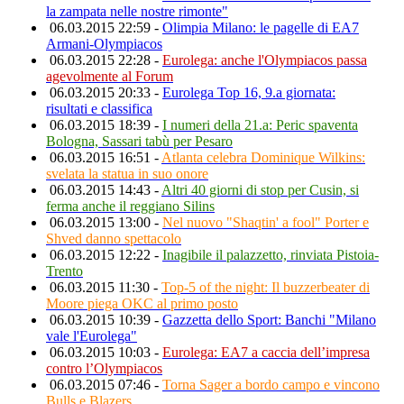
la zampata nelle nostre rimonte"
06.03.2015 22:59 -
Olimpia Milano: le pagelle di EA7
Armani-Olympiacos
06.03.2015 22:28 -
Eurolega: anche l'Olympiacos passa
agevolmente al Forum
06.03.2015 20:33 -
Eurolega Top 16, 9.a giornata:
risultati e classifica
06.03.2015 18:39 -
I numeri della 21.a: Peric spaventa
Bologna, Sassari tabù per Pesaro
06.03.2015 16:51 -
Atlanta celebra Dominique Wilkins:
svelata la statua in suo onore
06.03.2015 14:43 -
Altri 40 giorni di stop per Cusin, si
ferma anche il reggiano Silins
06.03.2015 13:00 -
Nel nuovo "Shaqtin' a fool" Porter e
Shved danno spettacolo
06.03.2015 12:22 -
Inagibile il palazzetto, rinviata Pistoia-
Trento
06.03.2015 11:30 -
Top-5 of the night: Il buzzerbeater di
Moore piega OKC al primo posto
06.03.2015 10:39 -
Gazzetta dello Sport: Banchi "Milano
vale l'Eurolega"
06.03.2015 10:03 -
Eurolega: EA7 a caccia dell’impresa
contro l’Olympiacos
06.03.2015 07:46 -
Torna Sager a bordo campo e vincono
Bulls e Blazers