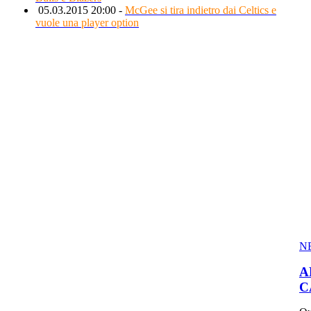
05.03.2015 20:00 -
McGee si tira indietro dai Celtics e
vuole una player option
N
A
C