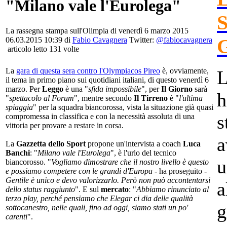
"Milano vale l'Eurolega"
La rassegna stampa sull'Olimpia di venerdì 6 marzo 2015
06.03.2015 10:39 di
Fabio Cavagnera
Twitter:
@fabiocavagnera
articolo letto 131 volte
La
gara di questa sera contro l'Olympiacos Pireo
è, ovviamente,
L
il tema in primo piano sui quotidiani italiani, di questo venerdì 6
marzo. Per
Leggo
è una "
sfida impossibile
", per
Il Giorno
sarà
h
"
spettacolo al Forum
", mentre secondo
Il Tirreno
è "
l'ultima
spiaggia
" per la squadra biancorossa, vista la situazione già quasi
s
compromessa in classifica e con la necessità assoluta di una
vittoria per provare a restare in corsa.
a
La
Gazzetta dello Sport
propone un'intervista a coach
Luca
Banchi
: "
Milano vale l'Eurolega
", è l'urlo del tecnico
u
biancorosso. "
Vogliamo dimostrare che il nostro livello è questo
e possiamo competere con le grandi d'Europa
- ha proseguito -
Gentile è unico e devo valorizzarlo. Però non può accontentarsi
a
dello status raggiunto
". E sul
mercato
: "
Abbiamo rinunciato al
terzo play, perché pensiamo che Elegar ci dia delle qualità
g
sottocanestro, nelle quali, fino ad oggi, siamo stati un po'
carenti
".