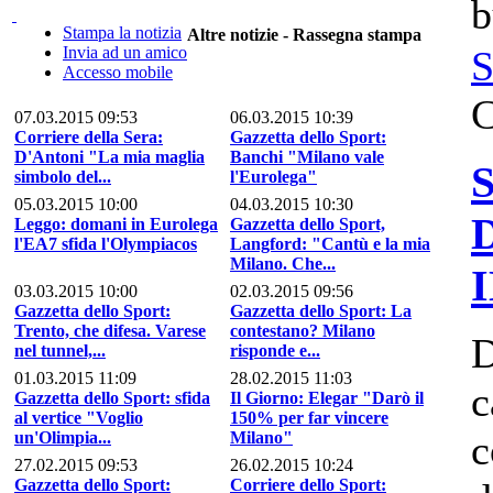
b
Stampa la notizia
Altre notizie - Rassegna stampa
Invia ad un amico
Accesso mobile
C
07.03.2015 09:53
06.03.2015 10:39
Corriere della Sera:
Gazzetta dello Sport:
D'Antoni "La mia maglia
Banchi "Milano vale
simbolo del...
l'Eurolega"
05.03.2015 10:00
04.03.2015 10:30
Leggo: domani in Eurolega
Gazzetta dello Sport,
l'EA7 sfida l'Olympiacos
Langford: "Cantù e la mia
Milano. Che...
03.03.2015 10:00
02.03.2015 09:56
Gazzetta dello Sport:
Gazzetta dello Sport: La
Trento, che difesa. Varese
contestano? Milano
D
nel tunnel,...
risponde e...
01.03.2015 11:09
28.02.2015 11:03
c
Gazzetta dello Sport: sfida
Il Giorno: Elegar "Darò il
al vertice "Voglio
150% per far vincere
c
un'Olimpia...
Milano"
27.02.2015 09:53
26.02.2015 10:24
Gazzetta dello Sport:
Corriere dello Sport: