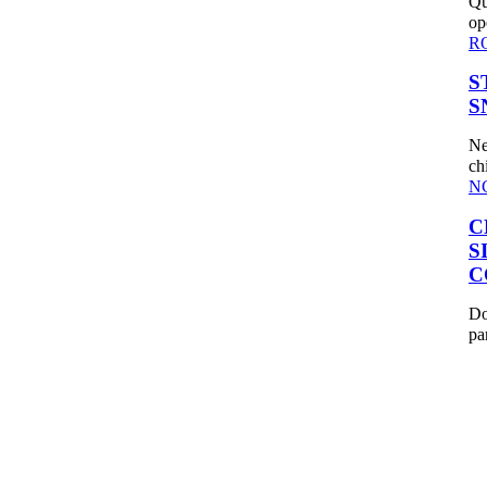
Qu
op
R
S
S
Ne
ch
N
C
S
C
Do
pa