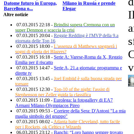
d
Datome futuro in Europa,
Milano in Russia e prende
Barcellona o...
Elegar
I
Altre notizie
a
07.03.2015 22:18 -
Brindisi supera Cremona con un
super Denmon e scaccia la crisi
07.03.2015 20:04 -
Reggie Redding è l'MVP della 9.a
s
giornata delle Top 16
07.03.2015 18:00 -
L'assenza di Matthews spegnerà i
C
sogni di gloria dei Blazers?
07.03.2015 16:18 -
Serie A: Varese-Roma da X, Reggio
Emilia per il riscatto
v
07.03.2015 14:47 -
Serie A, 21.a giornata: programma e
dirette tv
07.03.2015 13:45 -
Joel Embiid è sulla buona strada per
tornare
07.03.2015 12:30 -
Top-10 of the night: l'assist di
Stephenson per Zeller guida la classifica
07.03.2015 11:09 -
Eurolega: la fotogallery di EA7
Armani Milano-Olympiacos Pireo
07.03.2015 09:53 -
Corriere della Sera: D'Antoni "La mia
maglia simbolo del gruppo"
07.03.2015 08:02 -
Atlanta batte Cleveland, tutto facile
per i Rockets, ok Celtics e Wizards
06.03.2015 23:12 -
Banchi: “Loro hanno sempre trovato