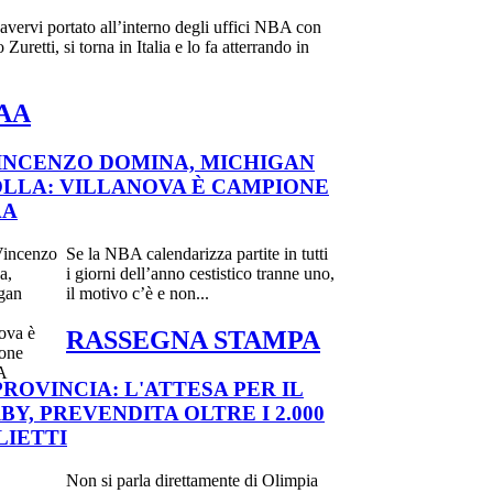
vervi portato all’interno degli uffici NBA con
 Zuretti, si torna in Italia e lo fa atterrando in
AA
INCENZO DOMINA, MICHIGAN
LLA: VILLANOVA È CAMPIONE
AA
Se la NBA calendarizza partite in tutti
i giorni dell’anno cestistico tranne uno,
il motivo c’è e non...
RASSEGNA STAMPA
PROVINCIA: L'ATTESA PER IL
BY, PREVENDITA OLTRE I 2.000
LIETTI
Non si parla direttamente di Olimpia