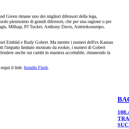
nd Green rimane uno dei migliori difensori della lega,
uolo pienissimo di grandi difensori, che per una ragione o per
ingis, Millsap, PJ Tucker, Anthony Davis, Antetokounmpo.
ra Joel Embiid e Rudy Gobert. Ma mentre i numeri dell'ex Kansas
i l'impatto limitato mostrato da rookie, i numeri di Gobert
fendere anche sui cambi in maniera accettabile, rimanendo la
segui il link:
Installa Flash
.
BA
108
TRA
SUC