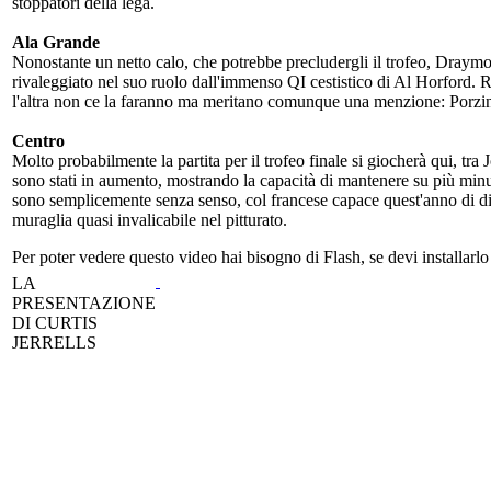
stoppatori della lega.
Ala Grande
Nonostante un netto calo, che potrebbe precludergli il trofeo, Draymo
rivaleggiato nel suo ruolo dall'immenso QI cestistico di Al Horford. R
l'altra non ce la faranno ma meritano comunque una menzione: Porz
Centro
Molto probabilmente la partita per il trofeo finale si giocherà qui, t
sono stati in aumento, mostrando la capacità di mantenere su più minut
sono semplicemente senza senso, col francese capace quest'anno di di
muraglia quasi invalicabile nel pitturato.
Per poter vedere questo video hai bisogno di Flash, se devi installarlo 
LA
PRESENTAZIONE
DI CURTIS
JERRELLS