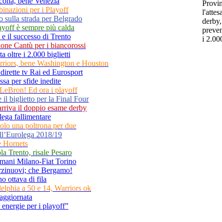
recona, bene Venezia
binazioni per i Playoff
o sulla strada per Belgrado
playoff è sempre più calda
 e il successo di Trento
zione Cantù per i biancorossi
a oltre i 2.000 biglietti
arriors, bene Washington e Houston
dirette tv Rai ed Eurosport
ssa per sfide inedite
 LeBron! Ed ora i playoff
l biglietto per la Final Four
arriva il doppio esame derby
lega fallimentare
solo una poltrona per due
ll’Eurolega 2018/19
 Hornets
a Trento, risale Pesaro
rmani Milano-Fiat Torino
Orzinuovi; che Bergamo!
o ottava di fila
adelphia a 50 e 14, Warriors ok
a aggiornata
energie per i playoff”