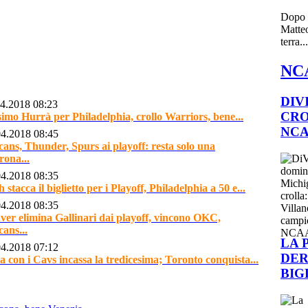
Dopo a
Matteo
terra...
NC
DIV
04.2018 08:23
CRO
simo Hurrà per Philadelphia, crollo Warriors, bene...
NC
04.2018 08:45
cans, Thunder, Spurs ai playoff: resta solo una
rona...
04.2018 08:35
 stacca il biglietto per i Playoff, Philadelphia a 50 e...
04.2018 08:35
ver elimina Gallinari dai playoff, vincono OKC,
cans...
LA 
04.2018 07:12
DER
a con i Cavs incassa la tredicesima; Toronto conquista...
BIG