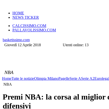
VERSIONE MOBILE
HOME
NEWS TICKER
CALCISSIMO.COM
PALLAVOLISSIMO.COM
basketissimo.com
Giovedì 12 Aprile 2018
Utenti online: 13
NBA
Home
Tutte le notizie
Olimpia Milano
Pagelle
Serie A
Serie A2
Eurolega
NBA
Premi NBA: la corsa al miglior d
difensivi