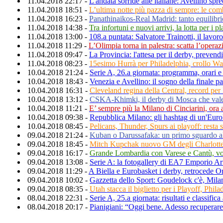
11.04.2018 22:17 -
L'andata sorride alle italiane: Avellino sp
11.04.2018 18:51 -
L’ultima notte più pazza di sempre: le com
11.04.2018 16:23 -
Panathinaikos-Real Madrid: tanto equilibri
11.04.2018 14:38 -
Tra infortuni e nuovi arrivi, la lotta per i 
11.04.2018 13:00 -
108.a puntata: Salvatore Trainotti, il lavoro
11.04.2018 11:29 -
L’Olimpia torna in palestra: scatta l’opera
11.04.2018 09:47 -
La Provincia: l'attesa per il derby, prevendit
11.04.2018 08:23 -
15esimo Hurrà per Philadelphia, crollo W
10.04.2018 21:24 -
Serie A, 26.a giornata: programma, orari e 
10.04.2018 18:43 -
Venezia e Avellino: il sogno della finale pa
10.04.2018 16:31 -
Cleveland regina della Central, record per
10.04.2018 13:12 -
CSKA-Khimki, il derby di Mosca che vale i
10.04.2018 11:21 -
E’ sempre più la Milano di Cinciarini, ora 
10.04.2018 09:38 -
Repubblica Milano: gli hashtag di un'Euro
10.04.2018 08:45 -
Pelicans, Thunder, Spurs ai playoff: resta 
09.04.2018 21:24 -
Kuban o Darussafaka: un primo sguardo a
09.04.2018 18:45 -
Mitch Kupchak nuovo GM degli Charlotte
09.04.2018 16:17 -
Grande Lombardia con Varese e Cantù, vol
09.04.2018 13:08 -
Serie A: la fotogallery di EA7 Emporio A
09.04.2018 11:29 -
A Biella e Eurobasket i derby, retrocede 
09.04.2018 10:02 -
Gazzetta dello Sport: Goudelock c'è, Milan
09.04.2018 08:35 -
Utah stacca il biglietto per i Playoff, Phil
08.04.2018 22:31 -
Serie A, 25.a giornata: risultati e classific
08.04.2018 20:17 -
Pianigiani: “Oggi bene. Adesso recuperare 