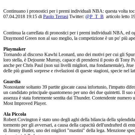
Continuano i pronostici per i premi individuali NBA: questa volta tocc
07.04.2018 19:15
di
Paolo Terrasi
Twitter:
@P_T_B
articolo letto 1
Continua la carrellata di pronostici per i premi individuali NBA, ed o
Draymond Green non al suo meglio, la competizione è un po' più aper
Playmaker
Tornando al discorso Kawhi Leonard, uno dei motivi per cui gli Spurs 
loro stella, è Dejounte Murray, capace di prendersi il posto di Tony 
anche per Chris Paul (non sui livelli migliori, ma fondamentale), Jrue
delle più grandi sorprese e rivelazioni di queste stagioni, specie nel l
Guardia
Nonostante soltanto 39 partite giocate causa infortunio, l'impatto d
un candidato principale quantomeno per uno dei due quintetti. Il suo ra
assenza è stata fortemente sentita dai Thunder. Contendente numero u
Most Improved Player.
Ala Piccola
Robert Covington è stato uno degli aghi della bilancia della splendida
tormento per gli avversari, a causa della capacità dell'undrafted di entr
di Jimmy Butler, uno dei migliori "mastini" della lega. Menzione speci