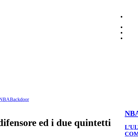
NBA
Backdoor
NB
ifensore ed i due quintetti
L’U
COM