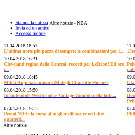
Stampa la notizia
Altre notizie - NBA
Invia ad un amico
Accesso mobile
11.04.2018 18:51
11.
L’ultima notte più pazza di sempre: le combinazioni per i...
15e
10.04.2018 16:31
10.
Cleveland regina della Central, record per LeBron! Ed ora
Peli
i...
polt
09.04.2018 18:45
09.
Mitch Kupchak nuovo GM degli Charlotte Hornets
Utah
08.04.2018 15:50
08.
Incontenibile Westbrook e Vintage Ginobili nella lotta...
Den
Peli
07.04.2018 19:15
07.
Premi NBA: la corsa al miglior difensore ed i due
Phil
quintetti...
Altre notizie