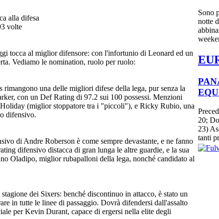
Sono p
a alla difesa
notte 
93 volte
abbina
weeken
ggi tocca al miglior difensore: con l'infortunio di Leonard ed un
EU
ta. Vediamo le nomination, ruolo per ruolo:
PAN
rimangono una delle migliori difese della lega, pur senza la
EQU
Parker, con un Def Rating di 97.2 sui 100 possessi. Menzioni
 Holiday (miglior stoppatore tra i "piccoli"), e Ricky Rubio, una
Preced
ato difensivo.
20; Do
23) As
tanti p
ifensivo di Andre Roberson è come sempre devastante, e ne fanno
ting difensivo distacca di gran lunga le altre guardie, e la sua
no Oladipo, miglior rubapalloni della lega, nonché candidato al
 stagione dei Sixers: benché discontinuo in attacco, è stato un
are in tutte le linee di passaggio. Dovrà difendersi dall'assalto
ale per Kevin Durant, capace di ergersi nella elite degli