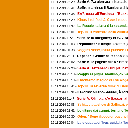
Serie A, 7.a giornata: risultati 
14.11.2016 22:29 -
Soffre ma vince il Bamberg di Me
14.11.2016 20:31 -
EA7, testa all’Eurolega: “Bask
14.11.2016 18:36 -
Kings in difficoltà, Cousins po
14.11.2016 16:29 -
La Reggio italiana è la seconda 
14.11.2016 14:42 -
Top-10: il canestro della vittor
14.11.2016 13:01 -
Serie A: la fotogallery di EA7
14.11.2016 11:29 -
Repubblica: l'Olimpia spietata,
14.11.2016 10:03 -
Wiggins show, Ibaka punisce i 
14.11.2016 07:38 -
Repesa: "Gentile ha messo la te
13.11.2016 23:11 -
Serie A: le pagelle di EA7 Em
13.11.2016 23:02 -
Serie A: settebello Olimpia, ba
13.11.2016 22:26 -
Reggio espugna Avellino, ok V
13.11.2016 20:18 -
Il momento magico di Los Angel
13.11.2016 18:13 -
Top-10: la reverse dunk di Dani
13.11.2016 15:44 -
Il Giorno: Milano-Sassari, è l'or
13.11.2016 13:31 -
Serie A: Olimpia, c’è Sassari a
13.11.2016 11:47 -
Schiacciata show di Gallinari, 
13.11.2016 10:03 -
Le ultime dai campi: tornano Ton
12.11.2016 21:41 -
Oden: "Sono il peggior bust nell
12.11.2016 20:30 -
La stoppata di Tyus guida la To
12.11.2016 19:04 -