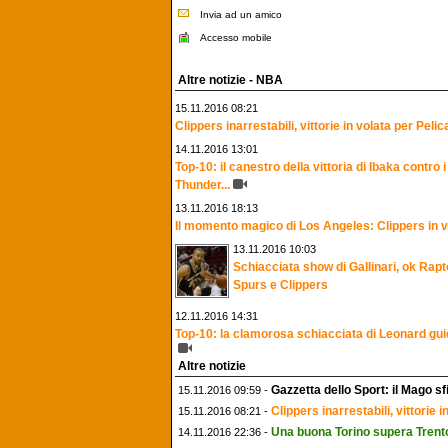
Invia ad un amico
Accesso mobile
Altre notizie - NBA
15.11.2016 08:21
Clippers inarrestabili, vittorie in volata per Pelica
14.11.2016 13:01
Top-10: il canestro della vittoria di Ibaka contro i
Thunder...
13.11.2016 18:13
Il momento magico di Los Angeles: Clippers in ve
13.11.2016 10:03
Schiacciata show di Gallinari, ok Rap
Spurs e Clippers
12.11.2016 14:31
Top-10: la clamorosa schiacciata di Leonard guid
Altre notizie
Gazzetta dello Sport: il Mago s
15.11.2016 09:59 -
Clippers inarrestabili, vittorie 
15.11.2016 08:21 -
Una buona Torino supera Trento 
14.11.2016 22:36 -