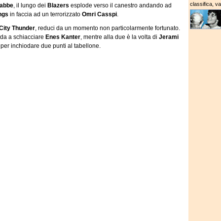
classifica, v
rabbe
, il lungo dei
Blazers
esplode verso il canestro andando ad
ngs
in faccia ad un terrorizzato
Omri Casspi
.
City Thunder
, reduci da un momento non particolarmente fortunato.
a a schiacciare
Enes Kanter
, mentre alla due è la volta di
Jerami
 per inchiodare due punti al tabellone.