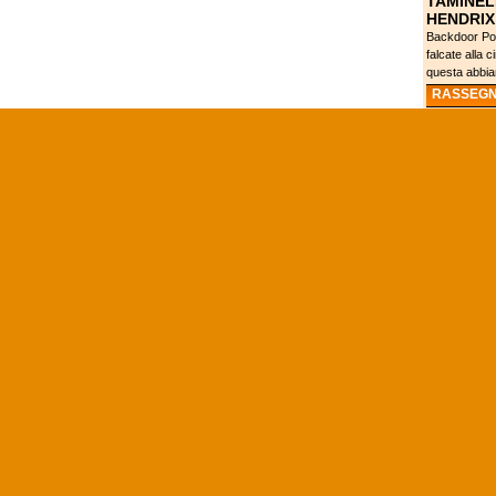
TAMINEL
HENDRIX
Backdoor Pod
falcate alla 
questa abbiam
RASSEGN
GAZZETT
MAGO SF
GARA SP
NCAA
DA TUBB
DUNLEAV
DI ALLE
Dal momento c
pro, l’allenat
alla squadra,.