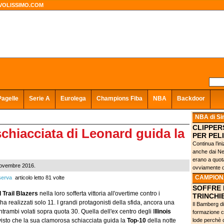
VOLISSIMO.COM
Pagelle
Serie A
Eurolega
Champions Fiba
NBA
Backdoor
NBA
di S
CLIPPERS
chiacciata di Leonard guida la
PER PEL
Continua l’in
anche dai Ne
erano a quota 
 novembre 2016.
ovviamente da
CAMPIONA
erva
articolo letto 81 volte
SOFFRE 
 Trail Blazers
nella loro sofferta vittoria all'overtime contro i
TRINCHIE
ha realizzati solo 11. I grandi protagonisti della sfida, ancora una
Il Bamberg di
entrambi volati sopra quota 30. Quella dell'ex centro degli I
llinois
formazione c
 visto che la sua clamorosa schiacciata guida la
Top-10
della notte
lode perchè 