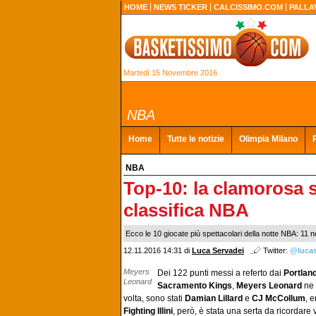
HOME
NEWS TICKER
CALCISSIMO.COM
PALLA
Martedì 15 Novembre 2016
NBA
Home
Tutte le notizie
Olimpia Milano
NBA
Top-10: la clamorosa s
classifica NBA
Ecco le 10 giocate più spettacolari della notte NBA: 11
12.11.2016 14:31 di
Luca Servadei
Twitter:
@lucas
Meyers
Dei 122 punti messi a referto dai
Portland
Leonard
Sacramento Kings
,
Meyers Leonard
ne 
volta, sono stati
Damian Lillard
e
CJ McCollum
, 
Fighting Illini
, però, è stata una serta da ricordare