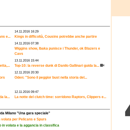
14.11.2016 16:29
ns e...
Kings in difficoltà, Cousins potrebbe anche partire
14.11.2016 07:38
Wiggins show, Ibaka punisce i Thunder, ok Blazers e
Cavs
13.11.2016 15:44
tta,...
Top-10: la reverse dunk di Danilo Gallinari guida la...
12.11.2016 20:30
tors
Oden: "Sono il peggior bust nella storia del...
12.11.2016 09:47
a la...
La notte del clutch time: sorridono Raptors, Clippers e...
fida Milano "Una gara speciale"
in volata per Pelicans e Spurs
in volata e la aggancia in classifica