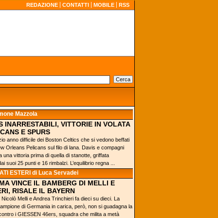
REDAZIONE
CONTATTI
MOBILE
RSS
imone Mazzola
 INARRESTABILI, VITTORIE IN VOLATA
ICANS E SPURS
izio anno difficile dei Boston Celtics che si vedono beffati
w Orleans Pelicans sul filo di lana. Davis e compagni
una vittoria prima di quella di stanotte, griffata
i suoi 25 punti e 16 rimbalzi. L’equilibrio regna ...
TI ESTERI
di Luca Servadei
MA VINCE IL BAMBERG DI MELLI E
RI, RISALE IL BAYERN
 Nicolò Melli e Andrea Trinchieri fa dieci su dieci. La
ampione di Germania in carica, però, non si guadagna la
contro i GIESSEN 46ers, squadra che milita a metà