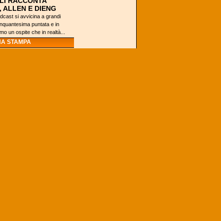
LI RACCONTA
, ALLEN E DIENG
cast si avvicina a grandi
cinquantesima puntata e in
o un ospite che in realtà...
A STAMPA
A DELLO SPORT: IL
IDA MILANO "UNA
ECIALE"
L'Olimpia torna in
campo stasera in
Eurolega contro il
Baskonia ed il
personaggio del
giorno è Andrea
Bargnani,...
Y SMITH A MIKE
Y SR, QUANTI CAMBI
NATORI IN NCAA
he nei college, più che tra i
ore trasmette il suo stile di gioco
..