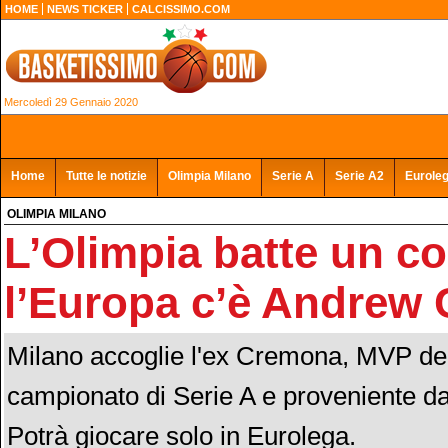
HOME
NEWS TICKER
CALCISSIMO.COM
Mercoledì 29 Gennaio 2020
Home
Tutte le notizie
Olimpia Milano
Serie A
Serie A2
Eurole
OLIMPIA MILANO
L’Olimpia batte un co
l’Europa c’è Andrew
Milano accoglie l'ex Cremona, MVP del
campionato di Serie A e proveniente da
Potrà giocare solo in Eurolega.