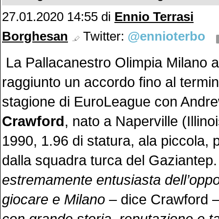
27.01.2020 14:55
di
Ennio Terrasi
Borghesan
Twitter:
@ennioterbo
La Pallacanestro Olimpia Milano a
raggiunto un accordo fino al termi
stagione di EuroLeague con Andr
Crawford
, nato a Naperville (Illino
1990, 1.96 di statura, ala piccola,
dalla squadra turca del Gaziantep.
estremamente entusiasta dell’oppor
giocare e Milano
– dice Crawford 
con grande storia, reputazione e ta