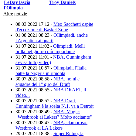
LeDay lascia
Troy Daniels
l'Olimpia
Altre notizie
08.03.2022 17:12 -
Meo Sacchetti ospite
d'eccezione di Basket Zone
01.08.2021 08:23 -
OIlimpiadi, anche
l'Argentina ai quarti
31.07.2021 11:02 -
Olimpiadi, Melli
brilla nel giorno più importante
31.07.2021 11:01 -
NBA, Cunningham
avvisa tutti (video)
31.07.2021 10:57 -
Olimpiadi, l'Italia
batte la Nigeria in rimonta
30.07.2021 08:58 -
NBA, nomi e
squadre del 1° giro del Draft
30.07.2021 08:55 -
NBA DRAFT, il
video...
30.07.2021 08:52 -
NBA Draft,
Cunningham è la scelta N.1, va a Detroit
30.07.2021 08:49 -
NBA, Magic:
"Westbrook ai Lakers? Molto accitante"
30.07.2021 08:47 -
NBA, clamoroso:
Westbrook ai LA Lakers
29.07.2021 18:38 -
Super Rubio, la