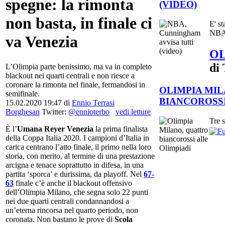
spegne: la rimonta
(VIDEO)
non basta, in finale ci
E' st
NBA 
va Venezia
OL
di
L’Olimpia parte benissimo, ma va in completo
blackout nei quarti centrali e non riesce a
coronare la rimonta nel finale, fermandosi in
OLIMPIA MI
semifinale.
BIANCOROSSI
15.02.2020 19:47
di
Ennio Terrasi
Borghesan
Twitter:
@ennioterbo
vedi letture
Tre s
È l’
Umana Reyer Venezia
la prima finalista
della Coppa Italia 2020. I campioni d’Italia in
carica centrano l’atto finale, il primo nella loro
storia, con merito, al termine di una prestazione
arcigna e tenace soprattutto in difesa, in una
partita ‘sporca’ e durissima, da playoff. Nel
67-
63
finale c’è anche il blackout offensivo
dell’Olimpia Milano, che segna solo 22 punti
nei due quarti centrali condannandosi a
un’eterna rincorsa nel quarto periodo, non
coronata. Non bastano le prove di
Scola