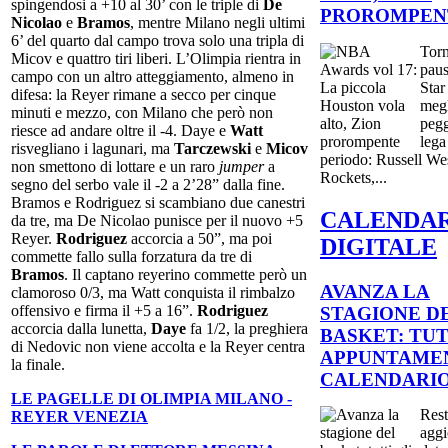
spingendosi a +10 al 30’ con le triple di
De
PROROMPEN
Nicolao
e
Bramos
, mentre Milano negli ultimi
6’ del quarto dal campo trova solo una tripla di
Torn
Micov e quattro tiri liberi. L’Olimpia rientra in
paus
campo con un altro atteggiamento, almeno in
Star
difesa: la Reyer rimane a secco per cinque
megl
minuti e mezzo, con Milano che però non
pegg
riesce ad andare oltre il -4. Daye e
Watt
lega
risvegliano i lagunari, ma
Tarczewski
e
Micov
periodo: Russell We
non smettono di lottare e un raro
jumper
a
Rockets,...
segno del serbo vale il -2 a 2’28” dalla fine.
Bramos e Rodriguez si scambiano due canestri
CALENDA
da tre, ma De Nicolao punisce per il nuovo +5
Reyer.
Rodriguez
accorcia a 50”, ma poi
DIGITALE
commette fallo sulla forzatura da tre di
Bramos
. Il captano reyerino commette però un
AVANZA LA
clamoroso 0/3, ma Watt conquista il rimbalzo
offensivo e firma il +5 a 16”.
Rodriguez
STAGIONE D
accorcia dalla lunetta,
Daye
fa 1/2, la preghiera
BASKET: TUT
di Nedovic non viene accolta e la Reyer centra
APPUNTAMEN
la finale.
CALENDARI
LE PAGELLE DI OLIMPIA MILANO -
Rest
REYER VENEZIA
aggi