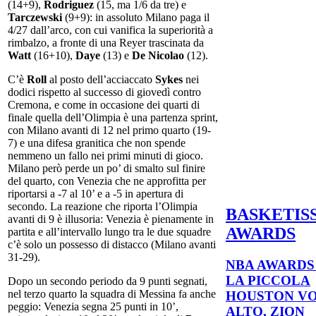
(14+9),
Rodriguez
(15, ma 1/6 da tre) e
Tarczewski
(9+9): in assoluto Milano paga il
4/27 dall’arco, con cui vanifica la superiorità a
rimbalzo, a fronte di una Reyer trascinata da
Watt
(16+10),
Daye
(13) e
De Nicolao
(12).
C’è
Roll
al posto dell’acciaccato
Sykes
nei
dodici rispetto al successo di giovedì contro
Cremona, e come in occasione dei quarti di
finale quella dell’Olimpia è una partenza sprint,
con Milano avanti di 12 nel primo quarto (19-
7) e una difesa granitica che non spende
nemmeno un fallo nei primi minuti di gioco.
Milano però perde un po’ di smalto sul finire
del quarto, con Venezia che ne approfitta per
riportarsi a -7 al 10’ e a -5 in apertura di
secondo. La reazione che riporta l’Olimpia
BASKETIS
avanti di 9 è illusoria: Venezia è pienamente in
AWARDS
partita e all’intervallo lungo tra le due squadre
c’è solo un possesso di distacco (Milano avanti
31-29).
NBA AWARDS 
LA PICCOLA
Dopo un secondo periodo da 9 punti segnati,
nel terzo quarto la squadra di Messina fa anche
HOUSTON V
peggio: Venezia segna 25 punti in 10’,
ALTO, ZION