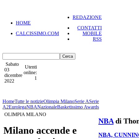
REDAZIONE
HOME
CONTATTI
CALCISSIMO.COM
MOBILE
RSS
Sabato
Utenti
03
online:
dicembre
1
2022
Home
Tutte le notizie
Olimpia Milano
Serie A
Serie
A2
Eurolega
NBA
Nazionale
Basketissimo Awards
OLIMPIA MILANO
NBA
di Thom
Milano accende e
NBA, CUNNIN