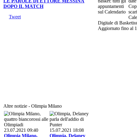
LE PAROLE DI ETTORE MESSINA
date
DOPO IL MATCH
Cop
scari
Tweet
Cale
Digitale di Basketis
Aggiornato fino al 1
Altre notizie - Olimpia Milano
23.07.2021 09:40
15.07.2021 18:08
Olimpia Milano,
Olimpia, Delaney