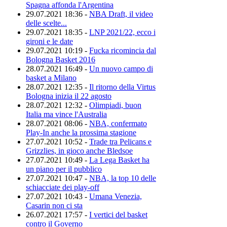
Spagna affonda l'Argentina
29.07.2021 18:36 -
NBA Draft, il video
delle scelte...
29.07.2021 18:35 -
LNP 2021/22, ecco i
gironi e le date
29.07.2021 10:19 -
Fucka ricomincia dal
Bologna Basket 2016
28.07.2021 16:49 -
Un nuovo campo di
basket a Milano
28.07.2021 12:35 -
Il ritorno della Virtus
Bologna inizia il 22 agosto
28.07.2021 12:32 -
Olimpiadi, buon
Italia ma vince l'Australia
28.07.2021 08:06 -
NBA, confermato
Play-In anche la prossima stagione
27.07.2021 10:52 -
Trade tra Pelicans e
Grizzlies, in gioco anche Bledsoe
27.07.2021 10:49 -
La Lega Basket ha
un piano per il pubblico
27.07.2021 10:47 -
NBA, la top 10 delle
schiacciate dei play-off
27.07.2021 10:43 -
Umana Venezia,
Casarin non ci sta
26.07.2021 17:57 -
I vertici del basket
contro il Governo