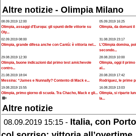
Altre notizie - Olimpia Milano
08.09.2019 12:00
05.09.2019 16:25
Olimpia, assaggi d'Europa: gli spunti delle vittorie su
Olimpia, da domani il
Oly...
02.09.2019 08:00
31.08.2019 23:17
Olimpia, grande difesa anche con Cantù: è vittoria nel...
L'Olimpia domina, poi
secondo...
29.08.2019 12:30
28.08.2019 10:00
Olimpia, buone indicazioni dal primo test amichevole
Olimpia, oggi il prim
contro...
al...
21.08.2019 18:04
20.08.2019 17:42
Messina: “James e Nunnally? Contento di Mack e...
Rodriguez, le prime pa
19.08.2019 15:55
16.08.2019 13:03
Olimpia, primo giorno di scuola. Tra Chacho, Mack e gli...
Olimpia, si riparte lu
la...
Altre notizie
Italia, con Port
08.09.2019 15:15 -
col sorriso: vittoria all’overtime