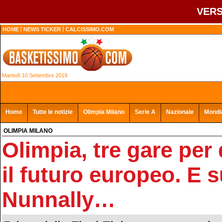
VERS
HOME
NEWS TICKER
CALCISSIMO.COM
Martedì 10 Settembre 2019
Home
Tutte le notizie
Olimpia Milano
Serie A
Nazionale
Mondia
OLIMPIA MILANO
Olimpia, tre gare per
il futuro europeo. E 
Nunnally…