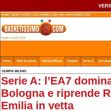
VERS
HOME
NEWS TICKER
CALCISSIMO.COM
PALLAVOLISSIMO.COM
Sabato 2 Aprile 2016
Home
Tutte le notizie
Olimpia Milano
Pagelle
Serie A
Euroleg
OLIMPIA MILANO
Serie A: l’EA7 domin
Bologna e riprende 
Emilia in vetta