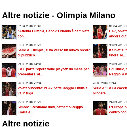
Altre notizie - Olimpia Milano
02.04.2016 11:40
01.04.2016 1
“Attenta Olimpia, Capo d’Orlando è cambiata
EA7, obiett
con...
ancora out
31.03.2016 11:23
30.03.2016 1
Serie A: Olimpia, si va verso un nuovo record
Kalnietis: 
di pubblico
finora, lo...
29.03.2016 14:31
28.03.2016 1
EA7, parte l'operazione playoff: un mese per
Equilibrio,
presentarsi al...
Reggio, è v
26.03.2016 22:34
26.03.2016 11:44
Volata vincente: l'EA7 batte Reggio Emilia e
Serie A: EA7 a caccia
va in fuga
blindare...
25.03.2016 11:29
24.03.2016 1
Simon: "Restiamo uniti, battiamo Reggio
L'Europa b
Emilia e...
centro non s
Altre notizie