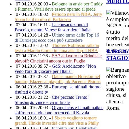
MERITO
07.04.2016 20:03 -
Bologna in ansia per Gaddy
e Pittman, Vitali deve essere operato al piede
07.04.2016 18:02 -
Periodo nero in NBA, Jerry
Sloan ha il morbo di Parkinson
07.04.2016 16:11 -
La consacrazione di
Pascolo, mentre Varese fa sorridere l'Italia
07.04.2016 14:28 -
Ultimo turno delle Top 16
di Eurolega: ecco cosa può succedere
07.04.2016 13:02 -
Thomas Robinson salta in
BARGNA
testa a Marcin Gortat in cima alla Top-5 NBA
07.04.2016 11:36 -
EA7 al lavoro tra Brindisi e
STAGIO
playoff: Cinciarini ancora out in Puglia
07.04.2016 09:57 -
GdS: Arcidiacono "Non
vedo l'ora di giocare per l'Italia"
07.04.2016 07:37 -
Dallas manda Houston nel
baratro, Blazers ai playoffs, ok Pacers e Pistons
06.04.2016 23:36 -
Eurocup, semifinali ritorno:
risultati e dirette tv
06.04.2016 21:22 -
Che peccato Trento!
Strasburgo vince e va in finale
06.04.2016 20:03 -
Olympiacos e Panathinaikos
soffrono ma vincono, retrocede il Kavala
06.04.2016 18:01 -
I Sixers vogliono tornare
grandi, Hinkie investirà cifre mai viste a Philly
06.04.2016 16:39 -
Incontro Fip-Legabasket: