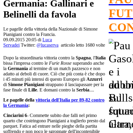
Germania: Gallinari e
FUT
Belinelli da favola
CON
Le pagelle della vittoria della Nazionale di Simone
Pianigiani contro la Francia.
09.09.2015 20:05 di
Luca
Servadei
Twitter:
@lucaserva
articolo letto 1680 volte
Dopo la straordinaria vittoria contro la
Spagna
, l'
Italia
bissa l'impresa contro le
Furie Rosse
superando anche
la
Germania
al termine di un match pazzesco e non
adatto ai deboli di cuore. Ciò che più conta è che dopo
i 45 minuti più intensi di questo Europeo gli
Azzurri
ad un
di
Simone Pianigiani
strappano il lasciapassare per la
fase finale di
Lille
. E domani contro la
Serbia
....
Bulls
Le pagelle della
vittoria dell'Italia per 89-82 contro
la Germania
:
squad
Cinciarini 6
- Commette subito due falli nel primo
altra
quarto che costringono Pianigiani a toglierlo presto dal
parquet. Fatica ad entrare nelle pieghe della partita
soffrendo e non poco le sgroppate dell'incontenibile