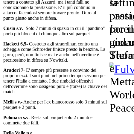
setti
tenere a contatto gli Azzurri, ma i tanti falli ne
condizionano la prestazione. E' il più continuo in
prota
attacco, facendosi sempre trovare pronto. Duro al
punto giusto anche in difesa.
facen
Cusin s.v
.- Solo 7 minuti di spazio in cui il "pandino"
porta più blocchi di chiunque altro sul parquet.
andan
Hackett 6,5
- Costretto agli straordinari contro una
scheggia come Schroeder finisce presto la benzina. La
Stefa
garra, però, non finisce mai e anche nell'overtime è
preziossimo in difesa su Nowitzki.
Aradori 7
- E' sempre più presente e convinto dei
propri mezzi. I suoi punti nel primo tempo servono per
tenere l'Italia a contatto. I due rimbalzi offensivi
dell'overtime sono ossigeno puro e (forse) la chiave del
match.
Melli s.v.
- Anche per l'ex biancorosso solo 3 minuti sul
parquet e 2 punti.
Polonara s.v
- Resta sul parquet solo 2 minuti e
commette due falli.
Della Valle n.e.