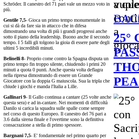
a que
Schröder. Il canestro del 71 pari vale un mezzo voto in
più.
BAC
Gentile 7,5
- Gioca un primo tempo monumentale in
cui si dà da fare sia in attacco che in difesa
dimostrando una volta di più i grandi progressi anche
25°
sotto il piano della leadership. Buono anche il secondo
tempo. I 5 falli gli tolgono la gioia di essere parte degli
PAS
ultimi 5 incredibili minuti.
Belinelli 8
- Proprio come contro la Spagna disputa un
THO
primo tempo fin troppo silente, chiudendo i primi 20
minuti a quota 0 punti. Anche questa volta deflagra
nella ripresa dimostrando di essere un Grande
PEA
Giocatore con la doppia G maiuscola. Sua la tripla che
chiude i giochi e manda l'Italia a Lille.
Gallinari 9
- Il Gallo continua a cantare (25 volte anche
questa sera) e ad in-cantare. Nei momenti di difficoltà
Danilo si carica la squadra sulle spalle come sempre
nel corso di questo Europeo. Il canestro del 76 pari a
3.6 dalla sirena finale e l'overtime sono la definitiva
consacrazione a stella di primo spessore.
Bargnani 7,5
- E' fondamentale nel primo quarto per