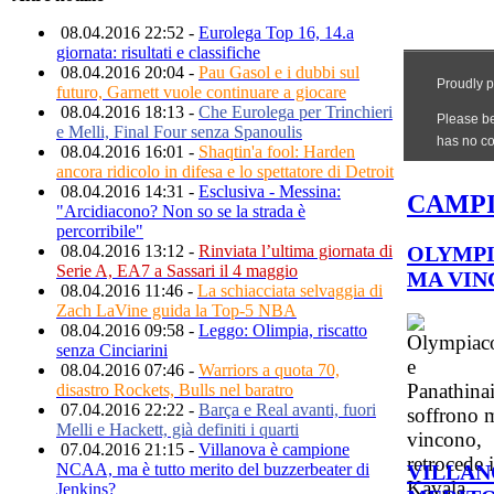
08.04.2016 22:52 -
Eurolega Top 16, 14.a
giornata: risultati e classifiche
08.04.2016 20:04 -
Pau Gasol e i dubbi sul
futuro, Garnett vuole continuare a giocare
08.04.2016 18:13 -
Che Eurolega per Trinchieri
e Melli, Final Four senza Spanoulis
08.04.2016 16:01 -
Shaqtin'a fool: Harden
ancora ridicolo in difesa e lo spettatore di Detroit
08.04.2016 14:31 -
Esclusiva - Messina:
CAMPI
"Arcidiacono? Non so se la strada è
percorribile"
OLYMPI
08.04.2016 13:12 -
Rinviata l’ultima giornata di
Serie A, EA7 a Sassari il 4 maggio
MA VIN
08.04.2016 11:46 -
La schiacciata selvaggia di
Zach LaVine guida la Top-5 NBA
08.04.2016 09:58 -
Leggo: Olimpia, riscatto
senza Cinciarini
08.04.2016 07:46 -
Warriors a quota 70,
disastro Rockets, Bulls nel baratro
07.04.2016 22:22 -
Barça e Real avanti, fuori
Melli e Hackett, già definiti i quarti
07.04.2016 21:15 -
Villanova è campione
VILLAN
NCAA, ma è tutto merito del buzzerbeater di
Jenkins?