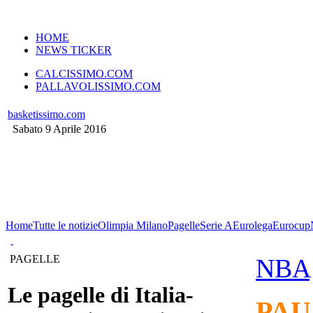
VERSIONE MOBILE
HOME
NEWS TICKER
CALCISSIMO.COM
PALLAVOLISSIMO.COM
basketissimo.com
Sabato 9 Aprile 2016
Home
Tutte le notizie
Olimpia Milano
Pagelle
Serie A
Eurolega
Eurocup
PAGELLE
NBA
Le pagelle di Italia-
PAU