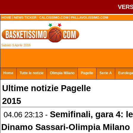
VERS
HOME
NEWS TICKER
CALCISSIMO.COM
PALLAVOLISSIMO.COM
Sabato 9 Aprile 2016
Home
Tutte le notizie
Olimpia Milano
Pagelle
Serie A
Euroleg
Ultime notizie Pagelle
2015
Semifinali, gara 4: l
04.06 23:13 -
Dinamo Sassari-Olimpia Milano