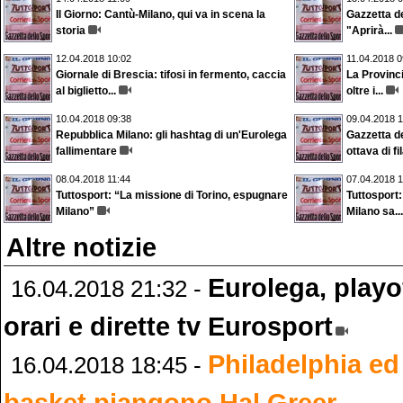
Il Giorno: Cantù-Milano, qui va in scena la
Gazzetta de
storia
"Aprirà...
12.04.2018 10:02
11.04.2018 0
Giornale di Brescia: tifosi in fermento, caccia
La Provinci
al biglietto...
oltre i...
10.04.2018 09:38
09.04.2018 1
Repubblica Milano: gli hashtag di un'Eurolega
Gazzetta de
fallimentare
ottava di fi
08.04.2018 11:44
07.04.2018 1
Tuttosport: “La missione di Torino, espugnare
Tuttosport:
Milano”
Milano sa...
Altre notizie
Eurolega, play
16.04.2018 21:32 -
orari e dirette tv Eurosport
Philadelphia ed
16.04.2018 18:45 -
basket piangono Hal Greer