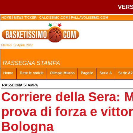
VERS
HOME
NEWS TICKER
CALCISSIMO.COM
PALLAVOLISSIMO.COM
Martedì 17 Aprile 2018
RASSEGNA STAMPA
Home
Tutte le notizie
Olimpia Milano
Pagelle
Serie A
Serie A2
RASSEGNA STAMPA
Corriere della Sera: M
prova di forza e vittor
Bologna