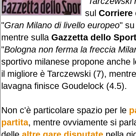
"
Tarczewski 
sul
Corriere 
"
Gran Milano di livello europeo
" s
mentre sulla
Gazzetta dello Spor
"
Bologna non ferma la freccia Mila
sportivo milanese propone anche 
il migliore è Tarczewski (7), mentre
lavagna finisce Goudelock (4.5).
Non c'è particolare spazio per le
p
partita
, mentre ovviamente si par
delle
altre gare disputate
nella gi