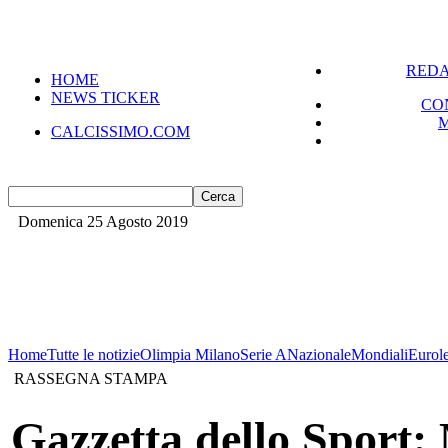
VERSIONE MOBILE
REDA
HOME
NEWS TICKER
CO
CALCISSIMO.COM
Domenica 25 Agosto 2019
Home
Tutte le notizie
Olimpia Milano
Serie A
Nazionale
Mondiali
Eurol
RASSEGNA STAMPA
Gazzetta dello Sport: