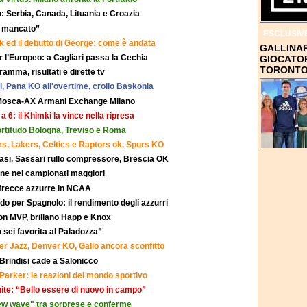
: Serbia, Canada, Lituania e Croazia
lo mancato”
ESCLUSIV
ork ed il debutto di George: come è andata
GALLINAR
er l’Europeo: a Cagliari passa la Cechia
GIOCATOR
TORONTO
mma, risultati e dirette tv
al, Pana KO all'overtime, crollo Baskonia
i Mosca-AX Armani Exchange Milano
a 6: il Khimki la vince nella ripresa
ortitudo Bologna, Treviso e Roma
rs, Lakers, Celtics e Raptors ok, Spurs KO
uasi, Sassari rullo compressore, Brescia OK
ione nei campionati maggiori
 frecce azzurre in NCAA
 per Spagnolo: il rendimento degli azzurri
on MVP, brillano Happ e Knox
 sei favorita al Paladozza”
ker Jazz, Denver KO, Gallo ancora sconfitto
 Brindisi cade a Salonicco
 Parker: le reazioni del mondo sportivo
White: “Bello essere di nuovo in campo”
"new wave" tra sorprese e conferme