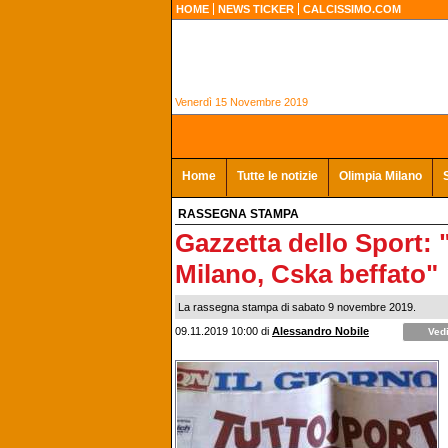
HOME
NEWS TICKER
CALCISSIMO.COM
Venerdì 15 Novembre 2019
Home
Tutte le notizie
Olimpia Milano
RASSEGNA STAMPA
Gazzetta dello Sport: 
Milano, Cska beffato"
La rassegna stampa di sabato 9 novembre 2019.
09.11.2019 10:00
di
Alessandro Nobile
Vedi