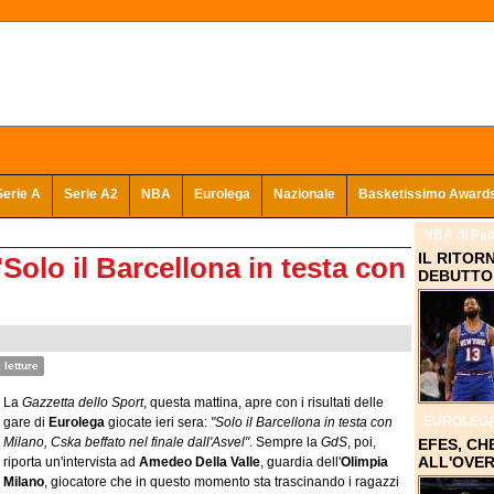
Serie A
Serie A2
NBA
Eurolega
Nazionale
Basketissimo Award
NBA
di Pao
IL RITOR
"Solo il Barcellona in testa con
DEBUTTO 
 letture
La
Gazzetta dello Sport
, questa mattina, apre con i risultati delle
EUROLEG
gare di
Eurolega
giocate ieri sera:
"Solo il Barcellona in testa con
Milano, Cska beffato nel finale dall'Asvel"
. Sempre la
GdS
, poi,
EFES, CH
ALL'OVER
riporta un'intervista ad
Amedeo Della Valle
, guardia dell'
Olimpia
Milano
, giocatore che in questo momento sta trascinando i ragazzi