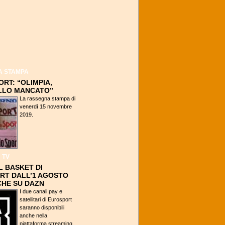
A STAMPA
RT: “OLIMPIA,
LLO MANCATO”
La rassegna stampa di
venerdì 15 novembre
2019.
 TV
IL BASKET DI
RT DALL’1 AGOSTO
CHE SU DAZN
I due canali pay e
satellitari di Eurosport
saranno disponibili
anche nella
piattaforma streaming,