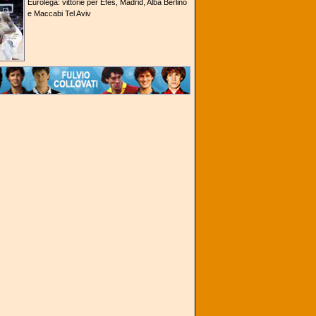
Eurolega: vittorie per Efes, Madrid, Alba Berlino
e Maccabi Tel Aviv