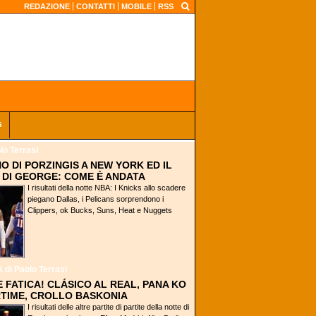
REDAZIONE
CONTATTI
MOBILE
RSS
s
lo Terrasi
NO DI PORZINGIS A NEW YORK ED IL
DI GEORGE: COME È ANDATA
I risultati della notte NBA: I Knicks allo scadere
piegano Dallas, i Pelicans sorprendono i
Clippers, ok Bucks, Suns, Heat e Nuggets
A
di Paolo Terrasi
E FATICA! CLÁSICO AL REAL, PANA KO
TIME, CROLLO BASKONIA
I risultati delle altre partite di partite della notte di