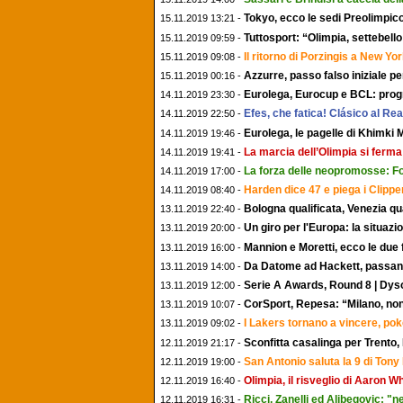
Tokyo, ecco le sedi Preolimpico
15.11.2019 13:21 -
Tuttosport: “Olimpia, settebel
15.11.2019 09:59 -
Il ritorno di Porzingis a New Y
15.11.2019 09:08 -
Azzurre, passo falso iniziale p
15.11.2019 00:16 -
Eurolega, Eurocup e BCL: progra
14.11.2019 23:30 -
Efes, che fatica! Clásico al Re
14.11.2019 22:50 -
Eurolega, le pagelle di Khimk
14.11.2019 19:46 -
La marcia dell’Olimpia si ferma 
14.11.2019 19:41 -
La forza delle neopromosse: F
14.11.2019 17:00 -
Harden dice 47 e piega i Clippe
14.11.2019 08:40 -
Bologna qualificata, Venezia q
13.11.2019 22:40 -
Un giro per l'Europa: la situaz
13.11.2019 20:00 -
Mannion e Moretti, ecco le due
13.11.2019 16:00 -
Da Datome ad Hackett, passando
13.11.2019 14:00 -
Serie A Awards, Round 8 | Dys
13.11.2019 12:00 -
CorSport, Repesa: “Milano, non
13.11.2019 10:07 -
I Lakers tornano a vincere, po
13.11.2019 09:02 -
Sconfitta casalinga per Trento,
12.11.2019 21:17 -
San Antonio saluta la 9 di Tony
12.11.2019 19:00 -
Olimpia, il risveglio di Aaron 
12.11.2019 16:40 -
Ricci, Zanelli ed Alibegovic: 
12.11.2019 16:31 -