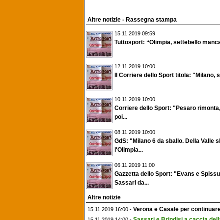
Altre notizie - Rassegna stampa
15.11.2019 09:59
Tuttosport: “Olimpia, settebello manc
12.11.2019 10:00
Il Corriere dello Sport titola: "Milano, s
10.11.2019 10:00
Corriere dello Sport: "Pesaro rimonta,
poi...
08.11.2019 10:00
GdS: "Milano 6 da sballo. Della Valle 
l'Olimpia...
06.11.2019 11:00
Gazzetta dello Sport: "Evans e Spiss
Sassari da...
Altre notizie
Verona e Casale per continuare 
15.11.2019 16:00 -
Sassari e Brindisi a caccia dell
15.11.2019 14:00 -