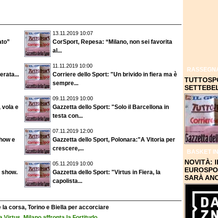
13.11.2019 10:07
ato”
CorSport, Repesa: “Milano, non sei favorita
al...
11.11.2019 10:00
RASSEGN
erata...
Corriere dello Sport: "Un brivido in fiera ma è
TUTTOSPO
sempre...
SETTEBE
09.11.2019 10:00
 vola e
Gazzetta dello Sport: "Solo il Barcellona in
testa con...
07.11.2019 12:00
show e
Gazzetta dello Sport, Polonara:"A Vitoria per
crescere,...
BASKET IN
NOVITÀ: 
05.11.2019 10:00
EUROSPO
u show.
Gazzetta dello Sport: "Virtus in Fiera, la
SARÀ AN
capolista...
la corsa, Torino e Biella per accorciare
a Virtus. Milano affronta la Fortitudo