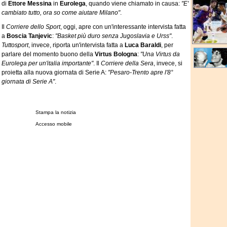
di
Ettore
Messina
in
Eurolega
, quando viene chiamato in causa:
"E'
cambiato tutto, ora so come aiutare Milano"
.
Il
Corriere dello Sport
, oggi, apre con un'interessante intervista fatta
a
Boscia Tanjevic
:
"Basket più duro senza Jugoslavia e Urss"
.
Tuttosport
, invece, riporta un'intervista fatta a
Luca Baraldi
, per
parlare del momento buono della
Virtus Bologna
:
"Una Virtus da
Eurolega per un'italia importante"
. Il
Corriere della Sera
, invece, si
proietta alla nuova giornata di Serie A:
"Pesaro-Trento apre l'8°
giornata di Serie A"
.
Stampa la notizia
Accesso mobile