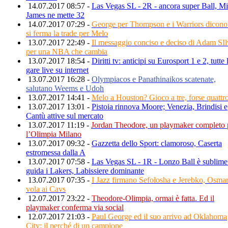
14.07.2017 08:57 -
Las Vegas SL - 2R - ancora super Ball, M
James ne mette 32
14.07.2017 07:29 -
George per Thompson e i Warriors dicono
si ferma la trade per Melo
13.07.2017 22:49 -
Il messaggio conciso e deciso di Adam SIl
per una NBA che cambia
13.07.2017 18:54 -
Diritti tv: anticipi su Eurosport 1 e 2, tutte 
gare live su internet
13.07.2017 16:28 -
Olympiacos e Panathinaikos scatenate,
salutano Weems e Udoh
13.07.2017 14:41 -
Melo a Houston? Gioco a tre, forse quattro
13.07.2017 13:01 -
Pistoia rinnova Moore; Venezia, Brindisi e
Cantù attive sul mercato
13.07.2017 11:19 -
Jordan Theodore, un playmaker completo 
l’Olimpia Milano
13.07.2017 09:32 -
Gazzetta dello Sport: clamoroso, Caserta
estromessa dalla A
13.07.2017 07:58 -
Las Vegas SL - 1R - Lonzo Ball è sublime
guida i Lakers, Labissiere dominante
13.07.2017 07:35 -
I Jazz firmano Sefolosha e Jerebko, Osma
vola ai Cavs
12.07.2017 23:22 -
Theodore-Olimpia, ormai è fatta. Ed il
playmaker conferma via social
12.07.2017 21:03 -
Paul George ed il suo arrivo ad Oklahoma
City: il perché di un campione