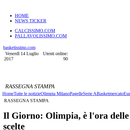
VERSIONE MOBILE
HOME
NEWS TICKER
CALCISSIMO.COM
PALLAVOLISSIMO.COM
basketissimo.com
Venerdì 14 Luglio
Utenti online:
2017
90
RASSEGNA STAMPA
Home
Tutte le notizie
Olimpia Milano
Pagelle
Serie A
Basketmercato
Eur
RASSEGNA STAMPA
Il Giorno: Olimpia, è l'ora delle
scelte