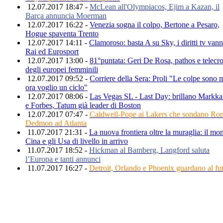
12.07.2017 18:47 -
McLean all'Olympiacos, Ejim a Kazan, il
Barça annuncia Moerman
12.07.2017 16:22 -
Venezia sogna il colpo, Bertone a Pesaro,
Hogue spaventa Trento
12.07.2017 14:11 -
Clamoroso: basta A su Sky, i diritti tv van
Rai ed Eurosport
12.07.2017 13:00 -
81°puntata: Geri De Rosa, pathos e telecr
degli europei femminili
12.07.2017 09:52 -
Corriere della Sera: Proli "Le colpe sono 
ora voglio un ciclo"
12.07.2017 08:06 -
Las Vegas SL - Last Day: brillano Markk
e Forbes, Tatum già leader di Boston
12.07.2017 07:47 -
Caldwell-Pope ai Lakers che sondano Ro
Dedmon ad Atlanta
11.07.2017 21:31 -
La nuova frontiera oltre la muraglia: il mo
Cina e gli Usa di livello in arrivo
11.07.2017 18:52 -
Hickman al Bamberg, Langford saluta
l’Europa e tanti annunci
11.07.2017 16:27 -
Detroit, Orlando e Phoenix guardano al fu