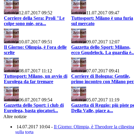
12.07.2017 09:52
11.07.2017 09:47
Corriere della Sera: Proli "Le
Tuttosport: Milano è una furia
colpe sono mie, ora...
sul mercato
10.07.2017 09:51
09.07.2017 12:07
Il Giorno: Olimpia, è l'ora delle
Gazzetta dello Sport: Milano,
scelte
ecco Goudelock. La guardia è..
08.07.2017 11:12
07.07.2017 09:41
Tuttosport: Milano, un avvio di
Corriere di Bologna: Gentile,
Eurolega da far tremare
primo incontro con Milano per.
06.07.2017 09:54
05.07.2017 11:19
Gazzetta dello Sport: i club di
Gazzetta di Reggio: più piste p
Eurolega, basta giocatori...
Della Valle, piace a...
Altre notizie
14.07.2017 10:04 -
Il Giorno: Olimpia, è Theodore la ciliegin
sulla torta