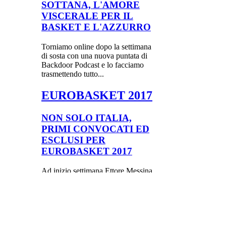
SOTTANA, L'AMORE
VISCERALE PER IL
BASKET E L'AZZURRO
Torniamo online dopo la settimana
di sosta con una nuova puntata di
Backdoor Podcast e lo facciamo
trasmettendo tutto...
EUROBASKET 2017
NON SOLO ITALIA,
PRIMI CONVOCATI ED
ESCLUSI PER
EUROBASKET 2017
Ad inizio settimana Ettore Messina
ha presentato la sua lista di 24
giocatori (19 convocati e 5 riserve
a casa), in vista del...
RASSEGNA