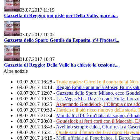
05.07.2017 11:19
Gazzetta di Reggio: più piste per Della Valle, piace a...
03.07.2017 10:02
Gazzetta dello Sport: Gentile da Esposito, c'è l'ipotesi...
01.07.2017 10:37
Gazzetta di Reggio: Della Valle ha chiesto la cessione,...
Altre notizie
09.07.2017 16:28 -
Trade grades: Carroll e il contratto ai Net
09.07.2017 14:14 -
Reggio Emilia annuncia Moser, Burns salu
09.07.2017 12:07 -
Gazzetta dello Sport: Milano, ecco Goudel
09.07.2017 10:39 -
Las Vegas SL - Day 2: crack Fultz, Lonzo 
09.07.2017 10:25 -
Aspettando Goudelock, l’Olimpia dice add
09.07.2017 09:53 -
Harden e il più ricco rinnovo della storia,
08.07.2017 21:34 -
Mondiali U19: è un'Italia da sogno, è finale
08.07.2017 20:03 -
Goudelock ai ferri corti con il Maccabi, E
08.07.2017 18:43 -
Avellino sempre calda, Giuri resta a Caser
08.07.2017 16:31 -
Quale sarà il futuro dei Jazz dopo Haywar
08.07.2017 14:15 -
Melli ufficiale al Fenerbahce, il Barcellon