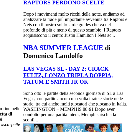
RAPTORS PERDONO SCELTE
Dopo i movimenti molto ricchi della notte, andiamo ad
analizzare la trade più importante avvenuta tra Raptors e
Nets con il nostro solito tarde grades che va nel
profondo di più e meno di questo scambio. I Raptors
acquisiscono il centro Justin Hamilton I Nets ac...
NBA SUMMER LEAGUE
di
Domenico Landolfo
LAS VEGAS SL - DAY 2: CRACK
FULTZ, LONZO TRIPLA DOPPIA,
TATUM E SMITH JR OK
Sono otto le partite della seconda giornata di SL a Las
Vegas, con partite ancora una volta tirate e storie nelle
storie, tra cui anche molti giocatori che giocano in Italia.
n fine nelle
WASHINGTON – MEMPHIS 88-91 Dopo aver
tta di
condotto per una partita intera, Memphis rischia la
ni
sconfi...
 «scarpette