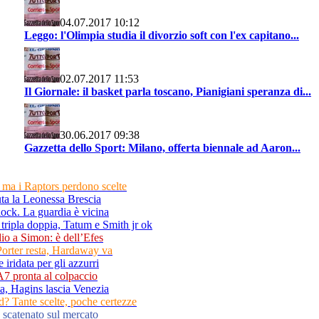
04.07.2017 10:12
Leggo: l'Olimpia studia il divorzio soft con l'ex capitano...
02.07.2017 11:53
Il Giornale: il basket parla toscano, Pianigiani speranza di...
30.06.2017 09:38
Gazzetta dello Sport: Milano, offerta biennale ad Aaron...
s, ma i Raptors perdono scelte
ta la Leonessa Brescia
ock. La guardia è vicina
tripla doppia, Tatum e Smith jr ok
io a Simon: è dell’Efes
 Porter resta, Hardaway va
 iridata per gli azzurri
A7 pronta al colpaccio
ta, Hagins lascia Venezia
d? Tante scelte, poche certezze
a scatenato sul mercato