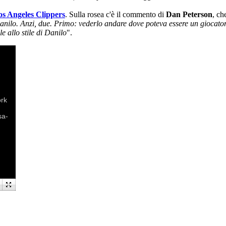
Los Angeles Clippers
. Sulla rosea c'è il commento di
Dan Peterson
, ch
anilo. Anzi, due. Primo: vederlo andare dove poteva essere un giocato
 allo stile di Danilo
".
ork
sa-