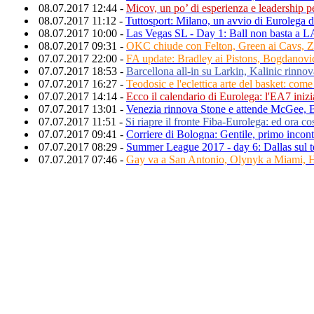
08.07.2017 12:44 -
Micov, un po’ di esperienza e leadership pe
08.07.2017 11:12 -
Tuttosport: Milano, un avvio di Eurolega d
08.07.2017 10:00 -
Las Vegas SL - Day 1: Ball non basta a L
08.07.2017 09:31 -
OKC chiude con Felton, Green ai Cavs, Z
07.07.2017 22:00 -
FA update: Bradley ai Pistons, Bogdanovi
07.07.2017 18:53 -
Barcellona all-in su Larkin, Kalinic rinnov
07.07.2017 16:27 -
Teodosic e l'eclettica arte del basket: com
07.07.2017 14:14 -
Ecco il calendario di Eurolega: l'EA7 iniz
07.07.2017 13:01 -
Venezia rinnova Stone e attende McGee, 
07.07.2017 11:51 -
Si riapre il fronte Fiba-Eurolega: ed ora c
07.07.2017 09:41 -
Corriere di Bologna: Gentile, primo incont
07.07.2017 08:29 -
Summer League 2017 - day 6: Dallas sul te
07.07.2017 07:46 -
Gay va a San Antonio, Olynyk a Miami, 