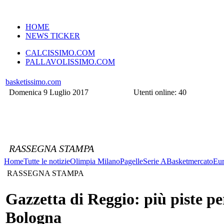
VERSIONE MOBILE
HOME
NEWS TICKER
CALCISSIMO.COM
PALLAVOLISSIMO.COM
basketissimo.com
Domenica 9 Luglio 2017
Utenti online: 40
RASSEGNA STAMPA
Home
Tutte le notizie
Olimpia Milano
Pagelle
Serie A
Basketmercato
Eur
RASSEGNA STAMPA
Gazzetta di Reggio: più piste pe
Bologna