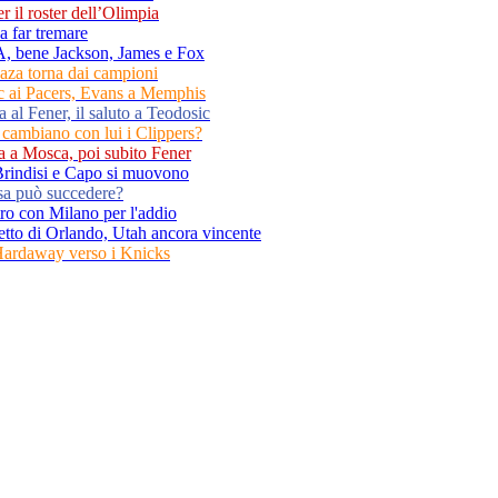
r il roster dell’Olimpia
a far tremare
A, bene Jackson, James e Fox
aza torna dai campioni
c ai Pacers, Evans a Memphis
a al Fener, il saluto a Teodosic
e cambiano con lui i Clippers?
ia a Mosca, poi subito Fener
Brindisi e Capo si muovono
osa può succedere?
ro con Milano per l'addio
tto di Orlando, Utah ancora vincente
Hardaway verso i Knicks