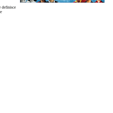
e definisce
re