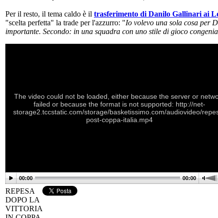
Per il resto, il tema caldo è il
trasferimento di Danilo Gallinari ai 
"scelta perfetta" la trade per l'azzurro: "
Io volevo una sola cosa per D
importante. Secondo: in una squadra con uno stile di gioco congeniale
The video could not be loaded, either because the server or netw
failed or because the format is not supported: http://net-
storage2.tccstatic.com/storage/basketissimo.com/audiovideo/repe
post-coppa-italia.mp4
00:00
00:00
REPESA
DOPO LA
VITTORIA
IN COPPA