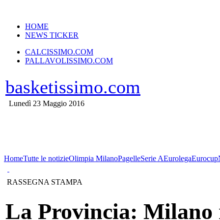
VERSIONE MOBILE
HOME
NEWS TICKER
CALCISSIMO.COM
PALLAVOLISSIMO.COM
basketissimo.com
Lunedì 23 Maggio 2016
Home
Tutte le notizie
Olimpia Milano
Pagelle
Serie A
Eurolega
Eurocup
RASSEGNA STAMPA
La Provincia: Milano 