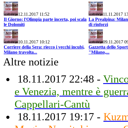
12.11.2017 11:52
11.11.2017 1
Il Giorno: l'Olimpia parte incerta, poi scala
La Prealpina: Milan
le Dolomiti
di rinforzi
10.11.2017 10:12
09.11.2017 0
Corriere della Sera: riecco i vecchi incubi,
Gazzetta dello Sport
Milano travolta...
"Milano,...
Altre notizie
18.11.2017 22:48 -
Vinc
e Venezia, mentre è guerr
Cappellari-Cantù
18.11.2017 19:17 -
Kuzm