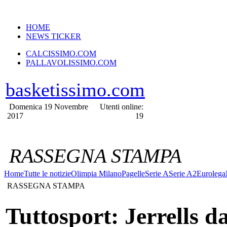
VERSIONE MOBILE
HOME
NEWS TICKER
CALCISSIMO.COM
PALLAVOLISSIMO.COM
basketissimo.com
Domenica 19 Novembre
Utenti online:
2017
19
RASSEGNA STAMPA
Home
Tutte le notizie
Olimpia Milano
Pagelle
Serie A
Serie A2
Eurolega
RASSEGNA STAMPA
Tuttosport: Jerrells da