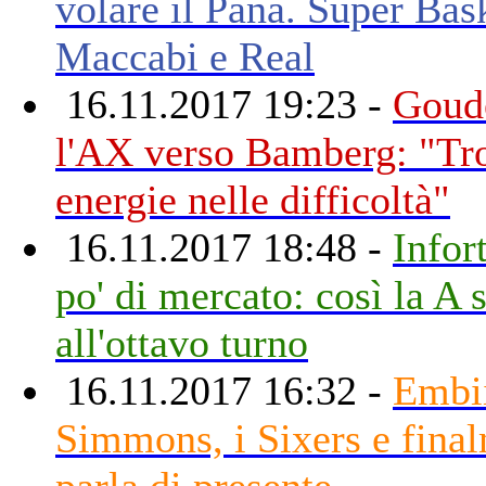
volare il Pana. Super Bas
Maccabi e Real
16.11.2017 19:23 -
Goude
l'AX verso Bamberg: "T
energie nelle difficoltà"
16.11.2017 18:48 -
Infor
po' di mercato: così la A 
all'ottavo turno
16.11.2017 16:32 -
Embi
Simmons, i Sixers e final
parla di presente