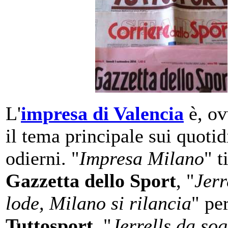
L'
impresa di Valencia
è, ov
il tema principale sui quotid
odierni. "
Impresa Milano
" t
Gazzetta dello Sport
, "
Jerr
lode, Milano si rilancia
" pe
Tuttosport
, "
Jerrells da so