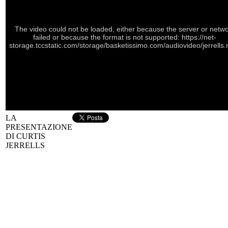
The video could not be loaded, either because the server or netw
failed or because the format is not supported: https://net-
storage.tccstatic.com/storage/basketissimo.com/audiovideo/jerrells
LA
PRESENTAZIONE
DI CURTIS
JERRELLS