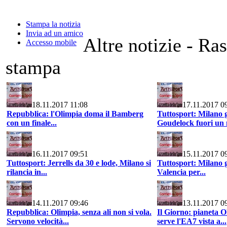
Stampa la notizia
Invia ad un amico
Altre notizie - Ra
Accesso mobile
stampa
18.11.2017 11:08
17.11.2017 0
Repubblica: l'Olimpia doma il Bamberg
Tuttosport: Milano 
con un finale...
Goudelock fuori un
16.11.2017 09:51
15.11.2017 0
Tuttosport: Jerrells da 30 e lode, Milano si
Tuttosport: Milano g
rilancia in...
Valencia per...
14.11.2017 09:46
13.11.2017 0
Repubblica: Olimpia, senza ali non si vola.
Il Giorno: pianeta 
Servono velocità...
serve l'EA7 vista a...