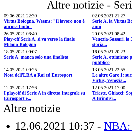
Altre notizie - Ser
09.06.2021 22:39
02.06.2021 21:27
Virtus Bologna, Weems: "Il lavoro non è
Serie A, la Virtus B
ancora finito"
anni
26.05.2021 08:40
20.05.2021 08:42
Play-off Serie A, si va verso la finale
Venezia-Sassari, la 
Milano-Bologna
storia...
18.05.2021 09:07
16.05.2021 20:23
Serie A, manca solo una finalista
Serie A, ottimismo p
pubblico
14.05.2021 09:25
13.05.2021 22:55
Nota dell'LBA a Rai ed Eurosport
Le altre Gare 1: suc
Virtus, Venezia...
12.05.2021 17:56
12.05.2021 17:00
I playoff di Serie A in diretta Integrale su
Trieste, Ghiacci: So
Eurosport e...
A Brindisi...
Altre notizie
12.06.2021 10:37 -
NBA: 