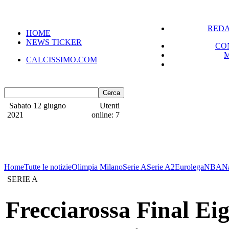
REDA
HOME
NEWS TICKER
CO
CALCISSIMO.COM
Sabato 12 giugno
Utenti
2021
online: 7
Home
Tutte le notizie
Olimpia Milano
Serie A
Serie A2
Eurolega
NBA
N
SERIE A
Frecciarossa Final Ei