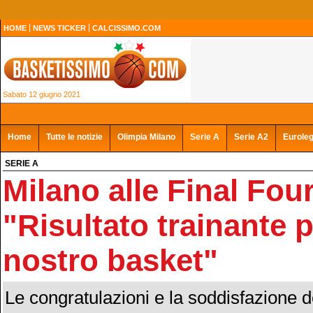
HOME
NEWS TICKER
CALCISSIMO.COM
Sabato 12 giugno 2021
Home
Tutte le notizie
Olimpia Milano
Serie A
Serie A2
Eurole
SERIE A
Milano alle Final Fou
"Risultato trainante p
nostro basket"
Le congratulazioni e la soddisfazione 