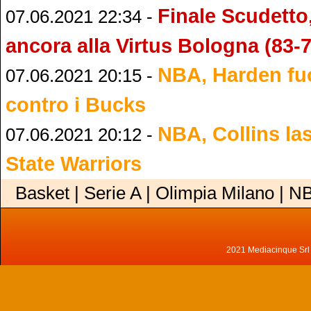
Finale Scudetto
07.06.2021 22:34 -
ancora alla Virtus Bologna (83-7
NBA, Harden fuo
07.06.2021 20:15 -
contro i Bucks
NBA, Collins la
07.06.2021 20:12 -
State Warriors
Basket | Serie A | Olimpia Milano | N
2021 Mediacinque Srl - 