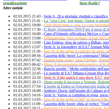
penalizzazione
tiene Radic?
Altre notizie
02.03.2015 21:43 -
Serie A, 20.a giornata: risultati e classifica
02.03.2015 21:41 -
La "cura Caja" non basta: Varese si arren
02.03.2015 19:00 -
Chris Bosh torna a casa. Le cure procedo
02.03.2015 17:30 -
E' Rudy Fernandez l'MVP per il mese di fe
02.03.2015 16:00 -
Capo d'Orlando ufficializza McGee e Cam
02.03.2015 15:00 -
I Philadelphia 76ers tagliano JaVale McG
02.03.2015 13:00 -
Liga Endesa: rissa da saloon a Bilbao, men
02.03.2015 12:07 -
Serie A: la fotogallery di EA7 Armani Mi
02.03.2015 11:30 -
Top-10 of the night: il canestro da metà c
02.03.2015 09:56 -
Gazzetta dello Sport: La contestano? Mila
02.03.2015 07:42 -
Harden batte James, bene Clippers, Warrio
02.03.2015 06:42 -
Muse: il documentario introspettivo di Ko
01.03.2015 22:56 -
Banchi sorride: "Molto soddisfatto dell'ap
01.03.2015 22:45 -
Le pagelle di EA7 Milano-Grissin Bon Re
01.03.2015 22:10 -
Serie A: il big match è uno show EA7, tra
01.03.2015 20:13 -
Stone regala il successo a Venezia, Bologn
01.03.2015 17:54 -
Il poster di Erden su Vorontsevich guida l
01.03.2015 16:00 -
Anthony Davis: dall'insulto di Calipari a
01.03.2015 14:16 -
Serie A: Varese si completa in regia, pres
01.03.2015 13:05 -
Top-10 of the night: il 360° di Monta Ellis 
01.03.2015 11:09 -
Gazzetta dello Sport: sfida al vertice "Vog
01.03.2015 10:21 -
Bargnani 19 e Knicks ancora vincenti. B