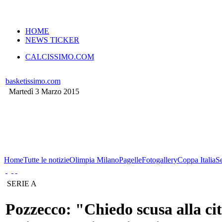
VERSIONE MOBILE
HOME
NEWS TICKER
CALCISSIMO.COM
basketissimo.com
Martedì 3 Marzo 2015
Home
Tutte le notizie
Olimpia Milano
Pagelle
Fotogallery
Coppa Italia
S
SERIE A
Pozzecco: "Chiedo scusa alla cit