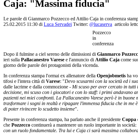
Caja: "Massima fiducia"
Le parole di Gianmarco Pozzecco ed Attilio Caja in conferenza stamp
25.02.2015 11:30 di
Luca Servadei
Twitter:
@lucaserva
articolo lett
Pozzecco
in
conferenza
Dopo il fulmine a ciel sereno delle dimissioni di
Gianmarco Pozzecc
ieri sulla
Pallacanestro Varese
e l'annuncio di
Attilio Caja
come suo 
giorno delle parole dei protagonisti della vicenda.
In conferenza stampa l'ormai ex allenatore della
Openjobmetis
ha vol
tifosi e l'intera città di
Varese
: "
Devo scusarmi con la società ed i suo
dalle lacrime e dalla commozione -
Mi scuso per aver cercato in tutti
decisione, mi scuso con i giocatori e con lo staff: i primi andavano am
pazienti nei miei confronti. La Pallacanestro Varese però è in buone
trasformare i sogni in realtà e ripagare l'immensa fiducia che in me è
di poter rivincere lo scudetto insieme
".
Presente in conferenza stampa, ha parlato anche il presidente
Coppa
che
Pozzecco
continuerà a mantenere un ruolo importante in società: 
con un ruolo fondamentale. Tra lui e Caja ci sarà massima collabor