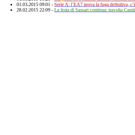
01.03.2015 09:01 -
Serie A: l’EA7 prova la fuga definitiva, c
28.02.2015 22:09 -
La festa di Sassari continua: travolta Cantù