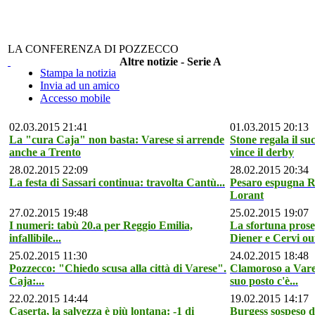
LA CONFERENZA DI POZZECCO
Altre notizie - Serie A
Stampa la notizia
Invia ad un amico
Accesso mobile
02.03.2015 21:41
01.03.2015 20:13
La "cura Caja" non basta: Varese si arrende
Stone regala il su
anche a Trento
vince il derby
28.02.2015 22:09
28.02.2015 20:34
La festa di Sassari continua: travolta Cantù...
Pesaro espugna Ro
Lorant
27.02.2015 19:48
25.02.2015 19:07
I numeri: tabù 20.a per Reggio Emilia,
La sfortuna prose
infallibile...
Diener e Cervi out
25.02.2015 11:30
24.02.2015 18:48
Pozzecco: "Chiedo scusa alla città di Varese".
Clamoroso a Vares
Caja:...
suo posto c'è...
22.02.2015 14:44
19.02.2015 14:17
Caserta, la salvezza è più lontana: -1 di
Burgess sospeso 