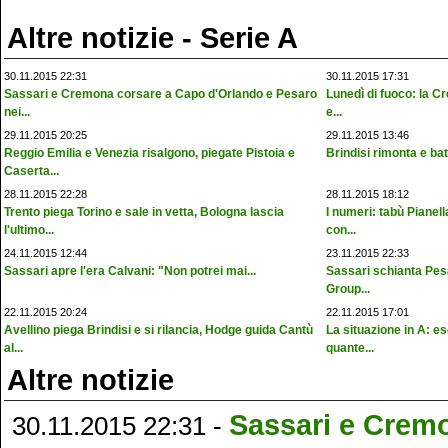
Altre notizie - Serie A
30.11.2015 22:31
30.11.2015 17:31
Sassari e Cremona corsare a Capo d'Orlando e Pesaro
Lunedì di fuoco: la C
nei...
e...
29.11.2015 20:25
29.11.2015 13:46
Reggio Emilia e Venezia risalgono, piegate Pistoia e
Brindisi rimonta e ba
Caserta...
28.11.2015 22:28
28.11.2015 18:12
Trento piega Torino e sale in vetta, Bologna lascia
I numeri: tabù Pianel
l'ultimo...
con...
24.11.2015 12:44
23.11.2015 22:33
Sassari apre l'era Calvani: "Non potrei mai...
Sassari schianta Pes
Group...
22.11.2015 20:24
22.11.2015 17:01
Avellino piega Brindisi e si rilancia, Hodge guida Cantù
La situazione in A: e
al...
quante...
Altre notizie
Sassari e Crem
30.11.2015 22:31 -