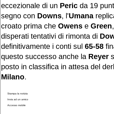
eccezionale di un
Peric
da 19 punt
segno con
Downs
, l'
Umana
replic
croato prima che
Owens
e
Green
disperati tentativi di rimonta di
Do
definitivamente i conti sul
65-58
fin
questo successo anche la
Reyer
s
posto in classifica in attesa del de
Milano
.
Stampa la notizia
Invia ad un amico
Accesso mobile