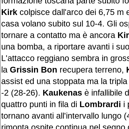
formazione toscana parte subito fo
Kirk
colpisce dall'arco dei 6,75 m e
casa volano subito sul 10-4. Gli os
tornare a contatto ma è ancora
Ki
una bomba, a riportare avanti i suo
L'attacco reggiano sembra in gross
la
Grissin Bon
recupera terreno,
assist ed una stoppata ma la tripla
-2 (28-26).
Kaukenas
è infallibile 
quattro punti in fila di
Lombrardi
i 
tornano avanti all'intervallo lungo 
rimonta ospite continua nel segno 