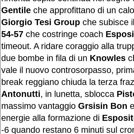
Gentile
che approfittano di un calo 
Giorgio Tesi Group
che subisce i
54-57
che costringe coach
Esposi
timeout. A ridare coraggio alla tr
due bombe in fila di un
Knowles
ch
vale il nuovo controsorpasso, prim
break reggiano chiuda la terza fra
Antonutti
, in lunetta, sblocca
Pist
massimo vantaggio
Grsisin Bon
e
energie alla formazione di
Esposi
-6 quando restano 6 minuti sul cr