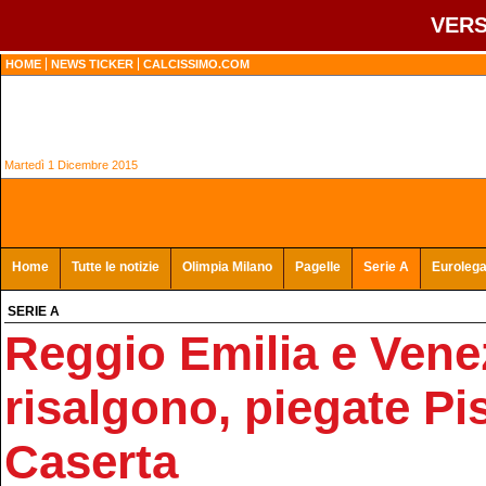
VERS
HOME
NEWS TICKER
CALCISSIMO.COM
Martedì 1 Dicembre 2015
Home
Tutte le notizie
Olimpia Milano
Pagelle
Serie A
Euroleg
SERIE A
Reggio Emilia e Vene
risalgono, piegate Pis
Caserta