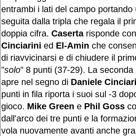
entrambi i lati del campo portando
seguita dalla tripla che regala il p
doppia cifra.
Caserta
risponde con
Cinciarini
ed
El-Amin
che consent
di riavvicinarsi e di chiudere il pri
"
solo
" 8 punti (37-29). La seconda 
apre nel segno di
Daniele Cinciar
punti in fila riporta i suoi sul -3 do
gioco.
Mike Green
e
Phil
Goss
co
dall'arco dei tre punti e la formaz
vola nuovamente avanti anche graz