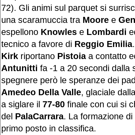
72). Gli animi sul parquet si surri
una scaramuccia tra
Moore
e
Gen
espellono
Knowles
e
Lombardi
e
tecnico a favore di
Reggio Emilia
Kirk
riportano
Pistoia
a contatto ed
Antunitti
fa -1 a 20 secondi dalla s
spegnere però le speranze dei pad
Amedeo Della Valle
, glaciale dall
a siglare il
77-80
finale con cui si c
del
PalaCarrara
. La formazione di
primo posto in classifica.