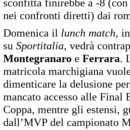
sconfitta finirebbe a -8 (con
nei confronti diretti) dai ro
Domenica il
lunch match,
in
su
Sportitalia
, vedrà contra
Montegranaro
e
Ferrara
. 
matricola marchigiana vuol
dimenticare la delusione per
mancato accesso alle Final E
Coppa, mentre gli estensi, g
dall’MVP del campionato M