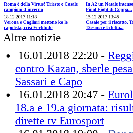
Roma è della Virtus! Trieste e Casale
In A2 un Natale intens
campioni d’inverno
Final Eight di Coppa...
18.12.2017 11:18
15.12.2017 13:45
Verona e Cagliari mettono ko le
Casale per il riscatto, T
capolista, crisi Fortitudo
12esima e la lotta...
Altre notizie
16.01.2018 22:20 -
Reggi
contro Kazan, sberle pesa
Sassari e Capo
16.01.2018 20:47 -
Eurol
18.a e 19.a giornata: risul
dirette tv Eurosport