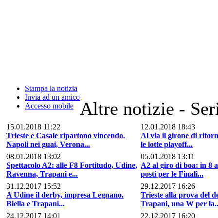
Stampa la notizia
Invia ad un amico
Altre notizie - Se
Accesso mobile
15.01.2018 11:22
12.01.2018 18:43
Trieste e Casale ripartono vincendo.
Al via il girone di rito
Napoli nei guai, Verona...
le lotte playoff...
08.01.2018 13:02
05.01.2018 13:11
Spettacolo A2: alle F8 Fortitudo, Udine,
A2 al giro di boa: in 8 a
Ravenna, Trapani e...
posti per le Finali...
31.12.2017 15:52
29.12.2017 16:26
A Udine il derby, impresa Legnano.
Trieste alla prova del d
Biella e Trapani...
Trapani, una W per la..
24.12.2017 14:01
22.12.2017 16:20