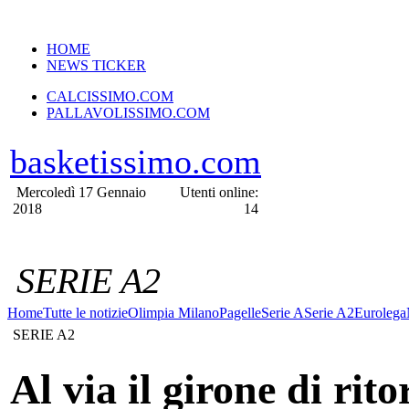
VERSIONE MOBILE
HOME
NEWS TICKER
CALCISSIMO.COM
PALLAVOLISSIMO.COM
basketissimo.com
Mercoledì 17 Gennaio
Utenti online:
2018
14
SERIE A2
Home
Tutte le notizie
Olimpia Milano
Pagelle
Serie A
Serie A2
Eurolega
SERIE A2
Al via il girone di rito