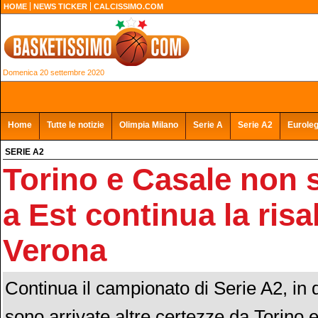
HOME
NEWS TICKER
CALCISSIMO.COM
Domenica 20 settembre 2020
Home
Tutte le notizie
Olimpia Milano
Serie A
Serie A2
Eurole
SERIE A2
Torino e Casale non 
a Est continua la risal
Verona
Continua il campionato di Serie A2, in 
sono arrivate altre certezze da Torino 