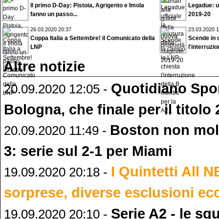
Il primo D-Day: Pistoia, Agrigento e Imola
Legadue: uf
fanno un passo...
2019-20
26.03.2020 20:37
23.03.2020 1
Coppa Italia a Settembre! il Comunicato della
Scende in 
LNP
l'interruzio
Altre notizie
Quotidiano Spor
20.09.2020 12:05 -
Bologna, che finale per il titolo
Boston non moll
20.09.2020 11:49 -
3: serie sul 2-1 per Miami
I Quintetti All 
19.09.2020 20:18 -
sorprese, diverse esclusioni ecc
Serie A2 - le sq
19.09.2020 20:10 -