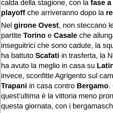
calda della stagione, con la
fase a
playoff
che arriveranno dopo la
r
Nel
girone Ovest
, non steccano le
partite
Torino
e
Casale
che allunga
inseguitrici che sono cadute, la s
ha battuto
Scafati
in trasferta, la 
ha avuto la meglio in casa su
Lati
invece, sconfitte Agrigento sul cam
Trapani
in casa contro
Bergamo
.
quest'ultima è la vittoria meno pron
questa giornata, con i bergamasch