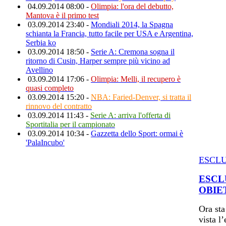
04.09.2014 08:00 -
Olimpia: l'ora del debutto,
Mantova è il primo test
03.09.2014 23:40 -
Mondiali 2014, la Spagna
schianta la Francia, tutto facile per USA e Argentina,
Serbia ko
03.09.2014 18:50 -
Serie A: Cremona sogna il
ritorno di Cusin, Harper sempre più vicino ad
Avellino
03.09.2014 17:06 -
Olimpia: Melli, il recupero è
quasi completo
03.09.2014 15:20 -
NBA: Faried-Denver, si tratta il
rinnovo del contratto
03.09.2014 11:43 -
Serie A: arriva l'offerta di
Sportitalia per il campionato
03.09.2014 10:34 -
Gazzetta dello Sport: ormai è
'PalaIncubo'
ESCLU
ESCL
OBIE
Ora sta
vista l