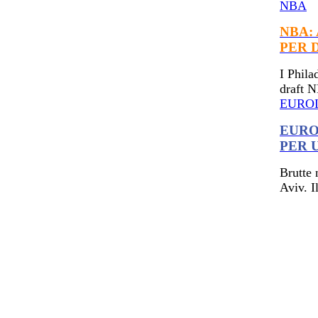
NBA
NBA:
PER 
I Phila
draft N
EURO
EURO
PER 
Brutte 
Aviv. I