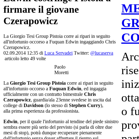
ME
firmare il giovane
Czerapowicz
GR
CO
La Giorgio Tesi Group Pistoia corre ai ripari in seguito
all'infortunio occorso a Fuquan Edwin ingaggiando Chris
Czerapowicz.
Arc
02.09.2014 12:35 di
Luca Servadei
Twitter:
@lucaserva
articolo letto 49 volte
ris
Paolo
Moretti
iniz
La
Giorgio Tesi Group Pistoia
corre ai ripari in seguito
all'infortunio occorso a
Fuquan Edwin
, ed ingaggia
otta
ufficialmente con un contratto bimestrale
Chris
Czerapowicz
, guardia/ala 23enne svedese in uscita dal
college di
Davidson
(lo stesso di
Stephen Curry
),
o f
alla prima esperienza da professionista.
pro
Edwin
, per il quale l'infortunio al tendine del piede sinistro
sembra essere più serio del previsto (si parla di oltre due
mesi di stop), potrà dunque recuperare pienamente
par
dall'infortunio senza dover affrettare il rientro sul