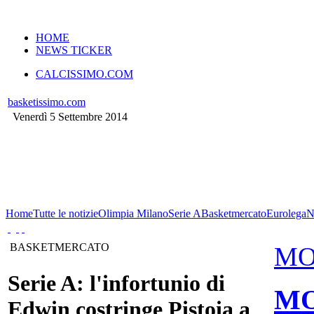
VERSIONE MOBILE
HOME
NEWS TICKER
CALCISSIMO.COM
basketissimo.com
Venerdì 5 Settembre 2014
Home
Tutte le notizie
Olimpia Milano
Serie A
Basketmercato
Eurolega
BASKETMERCATO
MO
Serie A: l'infortunio di
MO
Edwin costringe Pistoia a