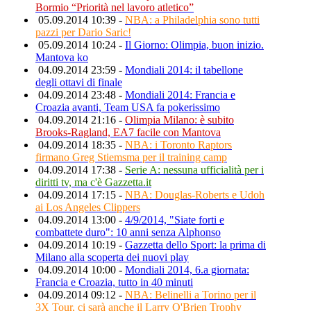
Bormio “Priorità nel lavoro atletico”
05.09.2014 10:39 -
NBA: a Philadelphia sono tutti
pazzi per Dario Saric!
05.09.2014 10:24 -
Il Giorno: Olimpia, buon inizio.
Mantova ko
04.09.2014 23:59 -
Mondiali 2014: il tabellone
degli ottavi di finale
04.09.2014 23:48 -
Mondiali 2014: Francia e
Croazia avanti, Team USA fa pokerissimo
04.09.2014 21:16 -
Olimpia Milano: è subito
Brooks-Ragland, EA7 facile con Mantova
04.09.2014 18:35 -
NBA: i Toronto Raptors
firmano Greg Stiemsma per il training camp
04.09.2014 17:38 -
Serie A: nessuna ufficialità per i
diritti tv, ma c'è Gazzetta.it
04.09.2014 17:15 -
NBA: Douglas-Roberts e Udoh
ai Los Angeles Clippers
04.09.2014 13:00 -
4/9/2014, "Siate forti e
combattete duro": 10 anni senza Alphonso
04.09.2014 10:19 -
Gazzetta dello Sport: la prima di
Milano alla scoperta dei nuovi play
04.09.2014 10:00 -
Mondiali 2014, 6.a giornata:
Francia e Croazia, tutto in 40 minuti
04.09.2014 09:12 -
NBA: Belinelli a Torino per il
3X Tour, ci sarà anche il Larry O'Brien Trophy