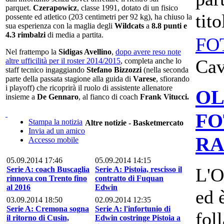
parquet.
Czerapowicz
, classe 1991, dotato di un fisico
tit
possente ed atletico (203 centimetri per 92 kg), ha chiuso la
sua esperienza con la maglia degli
Wildcats
a
8.8 punti e
4.3 rimbalzi
di media a partita.
FO
Nel frattempo la
Sidigas Avellino
,
dopo avere reso note
Cav
altre ufficilità per il roster 2014/2015
, completa anche lo
staff tecnico ingaggiando
Stefano Bizzozzi
(nella seconda
parte della passata stagione alla guida di
Varese
, sfiorando
i playoff) che ricoprirà il ruolo di assistente allenatore
OL
insieme a
De Gennaro
, al fianco di coach
Frank Vitucci.
FO
Stampa la notizia
Altre notizie - Basketmercato
Invia ad un amico
RA
Accesso mobile
05.09.2014 17:46
05.09.2014 14:15
L'O
Serie A: coach Buscaglia
Serie A: Pistoia, rescisso il
rinnova con Trento fino
contratto di Fuquan
al 2016
Edwin
ed 
03.09.2014 18:50
02.09.2014 12:35
Serie A: Cremona sogna
Serie A: l'infortunio di
foll
il ritorno di Cusin,
Edwin costringe Pistoia a