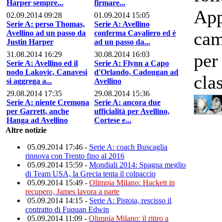
Harper sempre...
firmare...
App
02.09.2014 09:28
01.09.2014 15:05
Serie A: perso Thomas,
Serie A: Avellino
cam
Avellino ad un passo da
conferma Cavaliero ed è
Justin Harper
ad un passo da...
per
31.08.2014 16:29
30.08.2014 16:03
Serie A: Avellino ed il
Serie A: Flynn a Capo
nodo Lakovic, Canavesi
d'Orlando, Cadougan ad
clas
si aggrega a...
Avellino
29.08.2014 17:35
29.08.2014 15:36
Serie A: niente Cremona
Serie A: ancora due
per Garrett, anche
ufficialità per Avellino,
Hanga ad Avellino
Cortese e...
Altre notizie
05.09.2014 17:46 -
Serie A: coach Buscaglia
rinnova con Trento fino al 2016
05.09.2014 15:59 -
Mondiali 2014: Spagna meglio
di Team USA, la Grecia tenta il colpaccio
05.09.2014 15:49 -
Olimpia Milano: Hackett in
recupero, James lavora a parte
05.09.2014 14:15 -
Serie A: Pistoia, rescisso il
contratto di Fuquan Edwin
05.09.2014 11:09 -
Olimpia Milano: il ritiro a