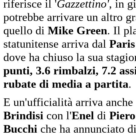
riferisce il '
Gazzettino'
, in g
potrebbe arrivare un altro g
quello di
Mike Green
. Il p
statunitense arriva dal
Paris
dove ha chiuso la sua stagi
punti, 3.6 rimbalzi, 7.2 assi
rubate di media a partita
.
E un'ufficialità arriva anche
Brindisi
con l'
Enel
di
Piero
Bucchi
che ha annunciato d