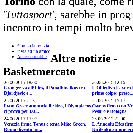
Torino
con la quale, come r
'
Tuttosport
', sarebbe in pr
incontro in tempi molto bre
Stampa la notizia
Invia ad un amico
Altre notizie -
Accesso mobile
Basketmercato
26.06.2015 18:00
26.06.2015 12:15
Granger va all’Efes, il Panathinaikos tra
L'Obiettivo Lavoro 
Djordjevic e...
primo colpo: preso..
25.06.2015 21:31
25.06.2015 15:17
Lynn Greer annuncia il ritiro, l'Olympiacos
Owens firma con Ve
ci prova per DJ...
Pesaro e Bologna
24.06.2015 15:07
23.06.2015 21:00
Venezia firma Tonut e tenta Mike Green,
L'Anadolu Efes fir
Roma diventa un...
Kirilenko annuncia il