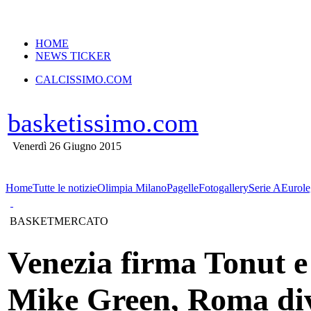
VERSIONE MOBILE
HOME
NEWS TICKER
CALCISSIMO.COM
basketissimo.com
Venerdì 26 Giugno 2015
Home
Tutte le notizie
Olimpia Milano
Pagelle
Fotogallery
Serie A
Eurole
BASKETMERCATO
Venezia firma Tonut e
Mike Green, Roma di