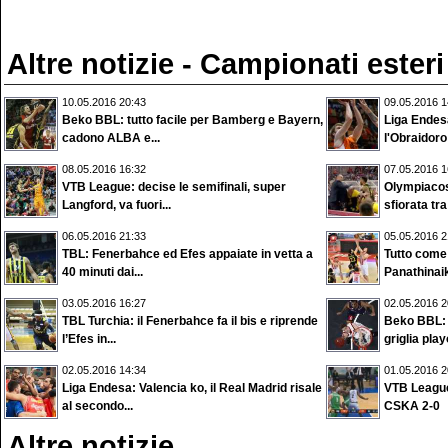
Altre notizie - Campionati esteri
10.05.2016 20:43
09.05.2016 1
Beko BBL: tutto facile per Bamberg e Bayern,
Liga Endesa
cadono ALBA e...
l'Obraidoro 
08.05.2016 16:32
07.05.2016 1
VTB League: decise le semifinali, super
Olympiacos 
Langford, va fuori...
sfiorata tra
06.05.2016 21:33
05.05.2016 2
TBL: Fenerbahce ed Efes appaiate in vetta a
Tutto come
40 minuti dai...
Panathinaik
03.05.2016 16:27
02.05.2016 2
TBL Turchia: il Fenerbahce fa il bis e riprende
Beko BBL: 
l’Efes in...
griglia play
02.05.2016 14:34
01.05.2016 2
Liga Endesa: Valencia ko, il Real Madrid risale
VTB League
al secondo...
CSKA 2-0
Altre notizie