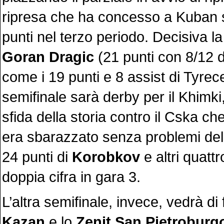
ripresa che ha concesso a Kuban
punti nel terzo periodo. Decisiva l
Goran Dragic
(21 punti con 8/12 
come i 19 punti e 8 assist di Tyrec
semifinale sarà derby per il Khimk
sfida della storia contro il Cska ch
era sbarazzato senza problemi de
24 punti di
Korobkov
e altri quattr
doppia cifra in gara 3.
L’altra semifinale, invece, vedrà di f
Kazan
e lo
Zenit San Pietroburg