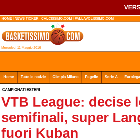
VERS
HOME
NEWS TICKER
CALCISSIMO.COM
PALLAVOLISSIMO.COM
Mercoledì 11 Maggio 2016
Home
Tutte le notizie
Olimpia Milano
Pagelle
Serie A
Euroleg
CAMPIONATI ESTERI
VTB League: decise l
semifinali, super Lan
fuori Kuban