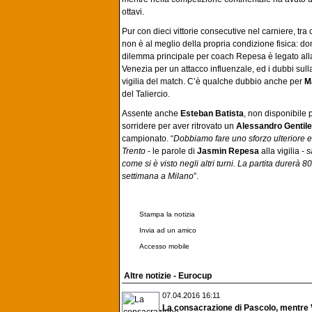
ottavi.
Pur con dieci vittorie consecutive nel carniere, 
non è al meglio della propria condizione fisica: 
dilemma principale per coach Repesa è legato alla
Venezia per un attacco influenzale, ed i dubbi sul
vigilia del match. C’è qualche dubbio anche per
M
del Taliercio.
Assente anche
Esteban Batista
, non disponibile
sorridere per aver ritrovato un
Alessandro Gentile
campionato. “
Dobbiamo fare uno sforzo ulteriore e 
Trento
- le parole di
Jasmin Repesa
alla vigilia -
s
come si è visto negli altri turni. La partita durerà
settimana a Milano
”.
Stampa la notizia
Invia ad un amico
Accesso mobile
Altre notizie - Eurocup
07.04.2016 16:11
La consacrazione di Pascolo, mentre