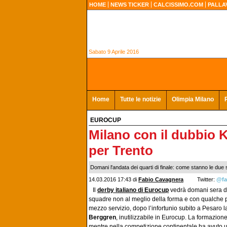
HOME
NEWS TICKER
CALCISSIMO.COM
PALLA
Sabato 9 Aprile 2016
Home
Tutte le notizie
Olimpia Milano
EUROCUP
Milano con il dubbio 
per Trento
Domani l'andata dei quarti di finale: come stanno le due 
14.03.2016 17:43 di
Fabio Cavagnera
Twitter:
@fa
Il
derby italiano di Eurocup
vedrà domani sera di
squadre non al meglio della forma e con qualche p
mezzo servizio, dopo l’infortunio subito a Pesaro
Berggren
, inutilizzabile in Eurocup. La formazio
mentre nella competizione continentale ha avuto u