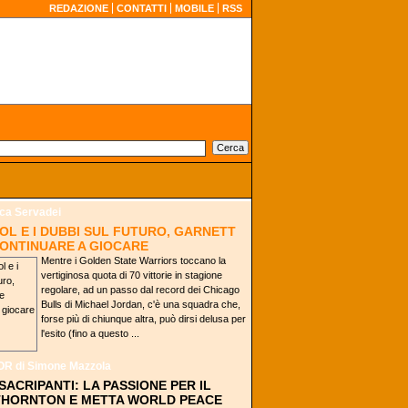
REDAZIONE
CONTATTI
MOBILE
RSS
ca Servadei
OL E I DUBBI SUL FUTURO, GARNETT
ONTINUARE A GIOCARE
Mentre i Golden State Warriors toccano la
vertiginosa quota di 70 vittorie in stagione
regolare, ad un passo dal record dei Chicago
Bulls di Michael Jordan, c'è una squadra che,
forse più di chiunque altra, può dirsi delusa per
l'esito (fino a questo ...
OR
di Simone Mazzola
SACRIPANTI: LA PASSIONE PER IL
THORNTON E METTA WORLD PEACE