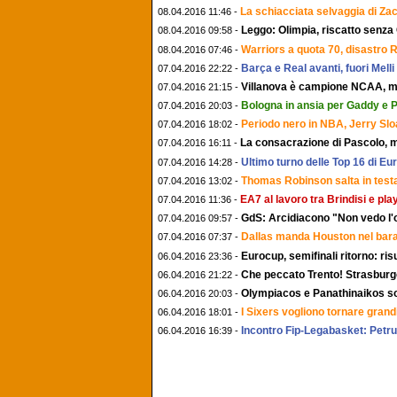
La schiacciata selvaggia di Za
08.04.2016 11:46 -
Leggo: Olimpia, riscatto senza 
08.04.2016 09:58 -
Warriors a quota 70, disastro R
08.04.2016 07:46 -
Barça e Real avanti, fuori Melli 
07.04.2016 22:22 -
Villanova è campione NCAA, ma
07.04.2016 21:15 -
Bologna in ansia per Gaddy e P
07.04.2016 20:03 -
Periodo nero in NBA, Jerry Slo
07.04.2016 18:02 -
La consacrazione di Pascolo, me
07.04.2016 16:11 -
Ultimo turno delle Top 16 di E
07.04.2016 14:28 -
Thomas Robinson salta in testa
07.04.2016 13:02 -
EA7 al lavoro tra Brindisi e play
07.04.2016 11:36 -
GdS: Arcidiacono "Non vedo l'or
07.04.2016 09:57 -
Dallas manda Houston nel barat
07.04.2016 07:37 -
Eurocup, semifinali ritorno: risul
06.04.2016 23:36 -
Che peccato Trento! Strasburgo
06.04.2016 21:22 -
Olympiacos e Panathinaikos so
06.04.2016 20:03 -
I Sixers vogliono tornare grandi
06.04.2016 18:01 -
Incontro Fip-Legabasket: Petruc
06.04.2016 16:39 -