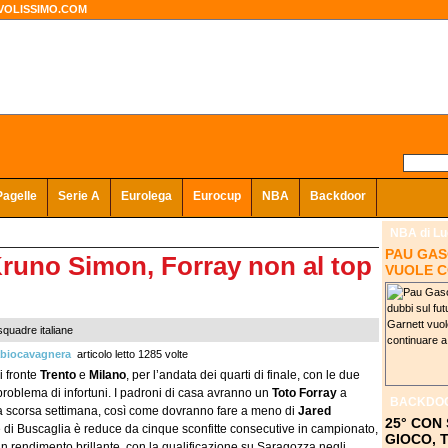
VOLISSIMO.COM
Pagelle
Serie A
Eurolega
Eurocup
NBA
Backdoor
NBA
di Lu
PAU GAS
Kruno Simon, Forray non al top
VUOLE C
squadre italiane
biocavagnera
articolo letto 1285 volte
 fronte
Trento
e
Milano
, per l’andata dei quarti di finale, con le due
roblema di infortuni. I padroni di casa avranno un
Toto Forray
a
BACKDO
 la scorsa settimana, così come dovranno fare a meno di
Jared
25° CON 
ne di Buscaglia è reduce da cinque sconfitte consecutive in campionato,
GIOCO, 
n rendimento brillante, con la qualificazione su Saragozza negli