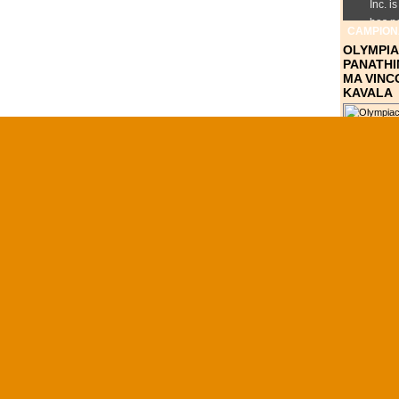
CAMPIONA
OLYMPIA
PANATHI
MA VINC
KAVALA
NCAA
VILLANO
NCAA, M
DEL BUZ
JENKINS
NAZIONA