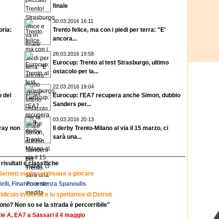
finale
30.03.2016 16:11
oria:
Trento felice, ma con i piedi per terra: "E'
ancora...
28.03.2016 19:58
Eurocup: Trento al test Strasburgo, ultimo
ostacolo per la...
22.03.2016 19:04
o del
Eurocup: l'EA7 recupera anche Simon, dubbio
Sanders per...
03.03.2016 20:13
rray non
Il derby Trento-Milano al via il 15 marzo, ci
sarà una...
risultati e classifiche
 Garnett vuole continuare a giocare
elli, Final Four senza Spanoulis
dicolo in difesa e lo spettatore di Detroit
ono? Non so se la strada è percorribile"
rie A, EA7 a Sassari il 4 maggio