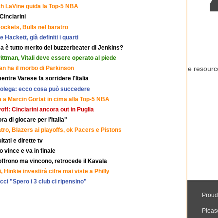
ch LaVine guida la Top-5 NBA
Cinciarini
ockets, Bulls nel baratro
e Hackett, già definiti i quarti
 è tutto merito del buzzerbeater di Jenkins?
ittman, Vitali deve essere operato al piede
an ha il morbo di Parkinson
ntre Varese fa sorridere l'Italia
urolega: ecco cosa può succedere
 a Marcin Gortat in cima alla Top-5 NBA
off: Cinciarini ancora out in Puglia
a di giocare per l'Italia"
ro, Blazers ai playoffs, ok Pacers e Pistons
tati e dirette tv
 vince e va in finale
ffrono ma vincono, retrocede il Kavala
, Hinkie investirà cifre mai viste a Philly
ci "Spero i 3 club ci ripensino"