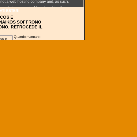
TI ESTERI
COS E
NAIKOS SOFFRONO
ONO, RETROCEDE IL
Quando mancano
ormai due partite al
termine della regular
season, Olympiacos
e Pnathinaikos
proseguono nella
propria marcia a...
VA È CAMPIONE
A È TUTTO MERITO
ZERBEATER DI
?
Se chiedessimo a chi
ha visto la Finale
NCAA perché ha
vinto Villanova,
praticamente tutti
direbbero che il
merito...
LE