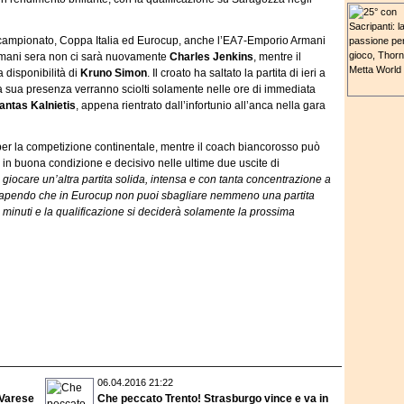
tra campionato, Coppa Italia ed Eurocup, anche l’EA7-Emporio Armani
domani sera non ci sarà nuovamente
Charles Jenkins
, mentre il
 disponibilità di
Kruno Simon
. Il croato ha saltato la partita di ieri a
la sua presenza verranno sciolti solamente nelle ore di immediata
antas Kalnietis
, appena rientrato dall’infortunio all’anca nella gara
 per la competizione continentale, mentre il coach biancorosso può
in buona condizione e decisivo nelle ultime due uscite di
giocare un’altra partita solida, intensa e con tanta concentrazione a
apendo che in Eurocup non puoi sbagliare nemmeno una partita
 80 minuti e la qualificazione si deciderà solamente la prossima
06.04.2016 21:22
 Varese
Che peccato Trento! Strasburgo vince e va in