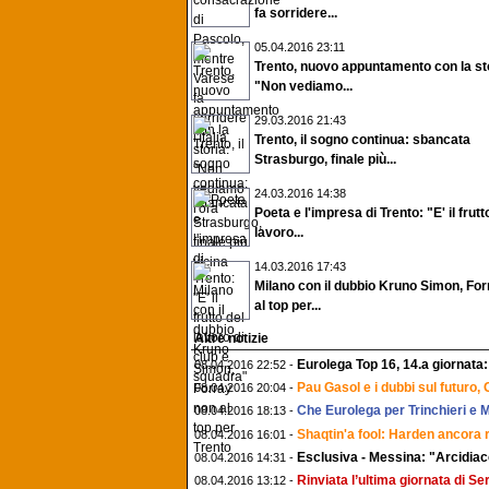
fa sorridere...
05.04.2016 23:11
Trento, nuovo appuntamento con la st
"Non vediamo...
29.03.2016 21:43
Trento, il sogno continua: sbancata
Strasburgo, finale più...
24.03.2016 14:38
Poeta e l'impresa di Trento: "E' il frutt
lavoro...
14.03.2016 17:43
Milano con il dubbio Kruno Simon, Fo
al top per...
Altre notizie
Eurolega Top 16, 14.a giornata: 
08.04.2016 22:52 -
Pau Gasol e i dubbi sul futuro,
08.04.2016 20:04 -
Che Eurolega per Trinchieri e M
08.04.2016 18:13 -
Shaqtin'a fool: Harden ancora ri
08.04.2016 16:01 -
Esclusiva - Messina: "Arcidiac
08.04.2016 14:31 -
Rinviata l’ultima giornata di Se
08.04.2016 13:12 -