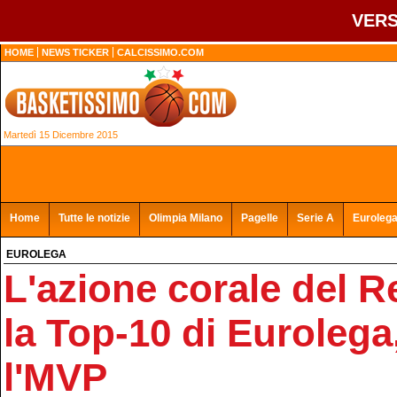
VERS
HOME
NEWS TICKER
CALCISSIMO.COM
Martedì 15 Dicembre 2015
Home
Tutte le notizie
Olimpia Milano
Pagelle
Serie A
Euroleg
EUROLEGA
L'azione corale del R
la Top-10 di Eurolega
l'MVP