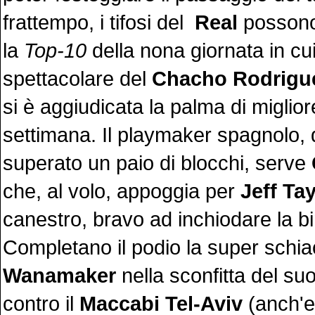
frattempo, i tifosi del
Real
possono
la
Top-10
della nona giornata in cui
spettacolare del
Chacho Rodrigu
si è aggiudicata la palma di miglior
settimana. Il playmaker spagnolo,
superato un paio di blocchi, serve
che, al volo, appoggia per
Jeff Tay
canestro, bravo ad inchiodare la b
Completano il podio la super schia
Wanamaker
nella sconfitta del su
contro il
Maccabi Tel-Aviv
(anch'e