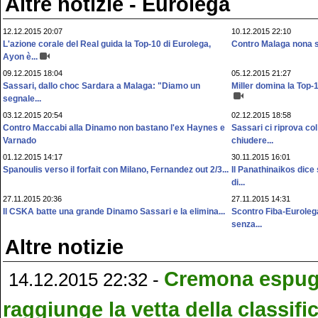
Altre notizie - Eurolega
12.12.2015 20:07
10.12.2015 22:10
L'azione corale del Real guida la Top-10 di Eurolega,
Contro Malaga nona s
Ayon è...
09.12.2015 18:04
05.12.2015 21:27
Sassari, dallo choc Sardara a Malaga: "Diamo un
Miller domina la Top-1
segnale...
03.12.2015 20:54
02.12.2015 18:58
Contro Maccabi alla Dinamo non bastano l'ex Haynes e
Sassari ci riprova c
Varnado
chiudere...
01.12.2015 14:17
30.11.2015 16:01
Spanoulis verso il forfait con Milano, Fernandez out 2/3...
Il Panathinaikos dice 
di...
27.11.2015 20:36
27.11.2015 14:31
Il CSKA batte una grande Dinamo Sassari e la elimina...
Scontro Fiba-Euroleg
senza...
Altre notizie
Cremona espugna
14.12.2015 22:32 -
raggiunge la vetta della classifi