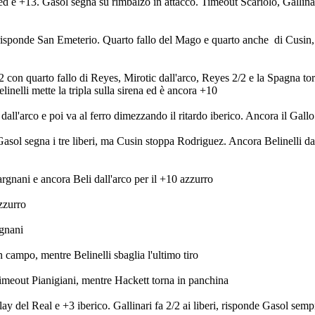
ed è +13. Gasol segna su rimbalzo in attacco. Timeout Scariolo, Gallinar
risponde San Emeterio. Quarto fallo del Mago e quarto anche di Cusin,
2/2 con quarto fallo di Reyes, Mirotic dall'arco, Reyes 2/2 e la Spagna to
nelli mette la tripla sulla sirena ed è ancora +10
ll'arco e poi va al ferro dimezzando il ritardo iberico. Ancora il Gallo
: Gasol segna i tre liberi, ma Cusin stoppa Rodriguez. Ancora Belinelli da
rgnani e ancora Beli dall'arco per il +10 azzurro
azzurro
rgnani
 campo, mentre Belinelli sbaglia l'ultimo tiro
 Timeout Pianigiani, mentre Hackett torna in panchina
play del Real e +3 iberico. Gallinari fa 2/2 ai liberi, risponde Gasol semp