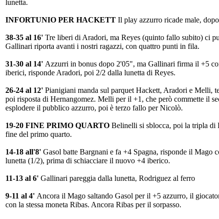
lunetta.
INFORTUNIO PER HACKETT
Il play azzurro ricade male, dopo 
38-35 al 16'
Tre liberi di Aradori, ma Reyes (quinto fallo subito) ci p
Gallinari riporta avanti i nostri ragazzi, con quattro punti in fila.
31-30 al 14'
Azzurri in bonus dopo 2'05", ma Gallinari firma il +5 co
iberici, risponde Aradori, poi 2/2 dalla lunetta di Reyes.
26-24 al 12'
Pianigiani manda sul parquet Hackett, Aradori e Melli, te
poi risposta di Hernangomez. Melli per il +1, che però commette il sec
esplodere il pubblico azzurro, poi è terzo fallo per Nicolò.
19-20 FINE PRIMO QUARTO
Belinelli si sblocca, poi la tripla d
fine del primo quarto.
14-18 all'8'
Gasol batte Bargnani e fa +4 Spagna, risponde il Mago co
lunetta (1/2), prima di schiacciare il nuovo +4 iberico.
11-13 al 6'
Gallinari pareggia dalla lunetta, Rodriguez al ferro
9-11 al 4'
Ancora il Mago saltando Gasol per il +5 azzurro, il giocatore
con la stessa moneta Ribas. Ancora Ribas per il sorpasso.