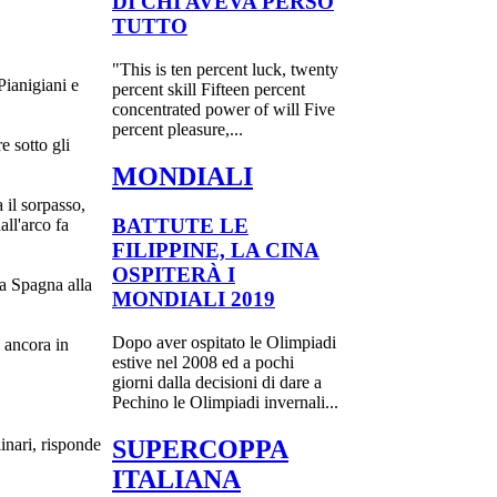
DI CHI AVEVA PERSO
TUTTO
"This is ten percent luck, twenty
Pianigiani e
percent skill Fifteen percent
concentrated power of will Five
percent pleasure,...
 sotto gli
MONDIALI
 il sorpasso,
BATTUTE LE
ll'arco fa
FILIPPINE, LA CINA
OSPITERÀ I
la Spagna alla
MONDIALI 2019
Dopo aver ospitato le Olimpiadi
 ancora in
estive nel 2008 ed a pochi
giorni dalla decisioni di dare a
Pechino le Olimpiadi invernali...
SUPERCOPPA
inari, risponde
ITALIANA