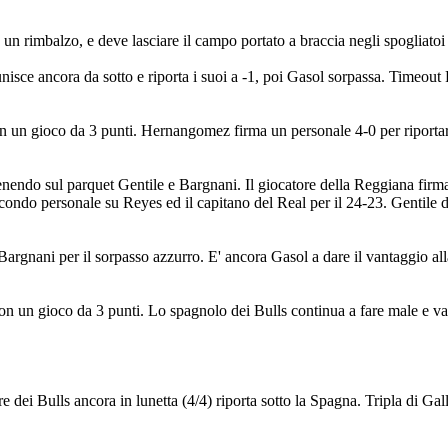
un rimbalzo, e deve lasciare il campo portato a braccia negli spogliatoi
unisce ancora da sotto e riporta i suoi a -1, poi Gasol sorpassa. Timeout 
n un gioco da 3 punti. Hernangomez firma un personale 4-0 per riportare
nendo sul parquet Gentile e Bargnani. Il giocatore della Reggiana firma
ondo personale su Reyes ed il capitano del Real per il 24-23. Gentile da
i Bargnani per il sorpasso azzurro. E' ancora Gasol a dare il vantaggio al
n un gioco da 3 punti. Lo spagnolo dei Bulls continua a fare male e va
 dei Bulls ancora in lunetta (4/4) riporta sotto la Spagna. Tripla di Gall