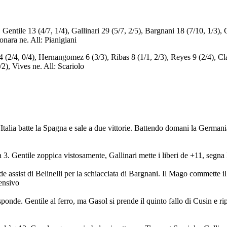
), Gentile 13 (4/7, 1/4), Gallinari 29 (5/7, 2/5), Bargnani 18 (7/10, 1/3), 
onara ne. All: Pianigiani
4 (2/4, 0/4), Hernangomez 6 (3/3), Ribas 8 (1/1, 2/3), Reyes 9 (2/4), Cl
/2), Vives ne. All: Scariolo
'Italia batte la Spagna e sale a due vittorie. Battendo domani la Germani
 3. Gentile zoppica vistosamente, Gallinari mette i liberi de +11, segna 
de assist di Belinelli per la schiacciata di Bargnani. Il Mago commette il
fensivo
sponde. Gentile al ferro, ma Gasol si prende il quinto fallo di Cusin e rip