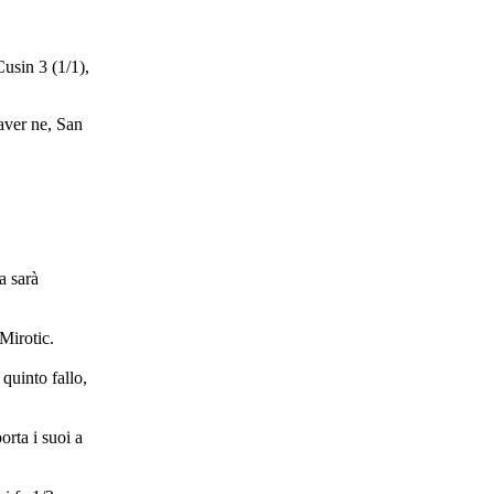
Cusin 3 (1/1),
aver ne, San
a sarà
Mirotic.
 quinto fallo,
orta i suoi a