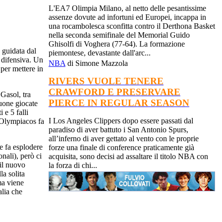
L'EA7 Olimpia Milano, al netto delle pesantissime
assenze dovute ad infortuni ed Europei, incappa in
una rocambolesca sconfitta contro il Derthona Basket
nella seconda semifinale del Memorial Guido
Ghisolfi di Voghera (77-64). La formazione
 guidata dal
piemontese, devastante dall'arc...
a difensiva. Un
NBA
di Simone Mazzola
per mettere in
RIVERS VUOLE TENERE
CRAWFORD E PRESERVARE
 Gasol, tra
PIERCE IN REGULAR SEASON
buone giocate
 e 5 falli
I Los Angeles Clippers dopo essere passati dal
l’Olympiacos fa
paradiso di aver battuto i San Antonio Spurs,
all’inferno di aver gettato al vento con le proprie
he fa esplodere
forze una finale di conference praticamente già
onali), però ci
acquisita, sono decisi ad assaltare il titolo NBA con
 il nuovo
la forza di chi...
la solita
ma viene
alia che