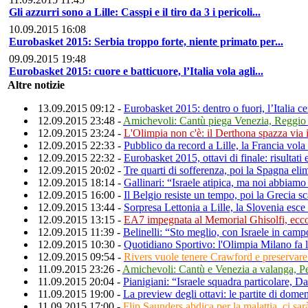
Gli azzurri sono a Lille: Casspi e il tiro da 3 i pericoli...
10.09.2015 16:08
Eurobasket 2015: Serbia troppo forte, niente primato per...
09.09.2015 19:48
Eurobasket 2015: cuore e batticuore, l’Italia vola agli...
Altre notizie
13.09.2015 09:12 -
Eurobasket 2015: dentro o fuori, l’Italia ce
12.09.2015 23:48 -
Amichevoli: Cantù piega Venezia, Reggio 
12.09.2015 23:24 -
L'Olimpia non c'è: il Derthona spazza via 
12.09.2015 22:33 -
Pubblico da record a Lille, la Francia vola a
12.09.2015 22:32 -
Eurobasket 2015, ottavi di finale: risultati e
12.09.2015 20:02 -
Tre quarti di sofferenza, poi la Spagna eli
12.09.2015 18:14 -
Gallinari: “Israele atipica, ma noi abbiamo 
12.09.2015 16:00 -
Il Belgio resiste un tempo, poi la Grecia sc
12.09.2015 13:44 -
Sorpresa Lettonia a Lille, la Slovenia esce 
12.09.2015 13:15 -
EA7 impegnata al Memorial Ghisolfi, ecco
12.09.2015 11:39 -
Belinelli: “Sto meglio, con Israele in campo
12.09.2015 10:30 -
Quotidiano Sportivo: l'Olimpia Milano fa 
12.09.2015 09:54 -
Rivers vuole tenere Crawford e preservare 
11.09.2015 23:26 -
Amichevoli: Cantù e Venezia a valanga, Pe
11.09.2015 20:04 -
Pianigiani: “Israele squadra particolare, D
11.09.2015 19:00 -
La preview degli ottavi: le partite di dome
11.09.2015 17:00 -
Flip Saunders abdica per la malattia, ci sa