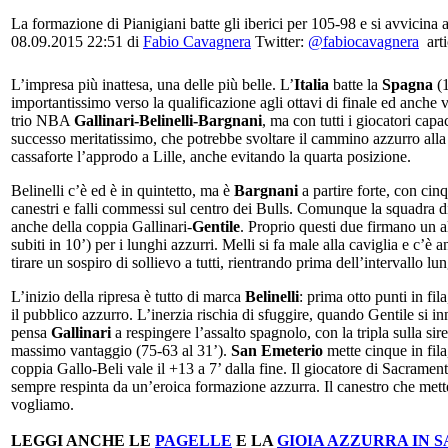
La formazione di Pianigiani batte gli iberici per 105-98 e si avvicina a
08.09.2015 22:51 di
Fabio Cavagnera
Twitter:
@fabiocavagnera
arti
L’impresa più inattesa, una delle più belle. L’
Italia
batte la
Spagna
(1
importantissimo verso la qualificazione agli ottavi di finale ed anche 
trio NBA
Gallinari-Belinelli-Bargnani
, ma con tutti i giocatori cap
successo meritatissimo, che potrebbe svoltare il cammino azzurro alla
cassaforte l’approdo a Lille, anche evitando la quarta posizione.
Belinelli c’è ed è in quintetto, ma è
Bargnani
a partire forte, con cin
canestri e falli commessi sul centro dei Bulls. Comunque la squadra di
anche della coppia Gallinari-
Gentile
. Proprio questi due firmano un a
subiti in 10’) per i lunghi azzurri. Melli si fa male alla caviglia e c
tirare un sospiro di sollievo a tutti, rientrando prima dell’intervallo lu
L’inizio della ripresa è tutto di marca
Belinelli
: prima otto punti in fil
il pubblico azzurro. L’inerzia rischia di sfuggire, quando Gentile si inn
pensa
Gallinari
a respingere l’assalto spagnolo, con la tripla sulla si
massimo vantaggio (75-63 al 31’).
San Emeterio
mette cinque in fila
coppia Gallo-Beli vale il +13 a 7’ dalla fine. Il giocatore di Sacrament
sempre respinta da un’eroica formazione azzurra. Il canestro che mette
vogliamo.
LEGGI ANCHE LE
PAGELLE
E LA
GIOIA AZZURRA IN 