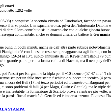
gli ottavi
colo letto 1292 volte
05-98) e conquista la seconda vittoria ad Eurobasket, facendo un passo
verso il terzo posto. Una squadra eroica, priva dell’infortunato Datome e
aci di dare il loro contributo sia in attacco che con qualche giocata buon
 rassegna continentale, anche se domani ci sarà da battere la
Germania
que punti in pochi minuti, anche se dall’altra parte subisce notevolmente
 Pianigiani c’è con la testa e resta sempre agganciata agli iberici, con 
llungo (29-24 al 13’), subito annullato da un
Reyes
inarrestabile (9 punti
’è anche grande paura per una brutta caduta di Hackett, ma il neo play del
ngo.
a, poi l’assist per Bargnani e la tripla per il +10 azzurro (57-47 al 24’) c
ervosisce per un fallo inesistente fischiato e si becca un tecnico (4 pers
rena ancora del Beli (17 nel terzo periodo) ed il canestro di Bargnani per
, ci sono problemi di falli (4 per Mago, Cusin e Gentile), ma le triple del
o è inarrestabile, la formazione di Scariolo prova a rientrare più volte, 
 la parola fine al match è di
Gentile
ed è impresa azzurra. E' questa l'It
SALA STAMPA