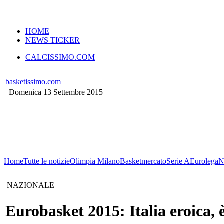
VERSIONE MOBILE
HOME
NEWS TICKER
CALCISSIMO.COM
basketissimo.com
Domenica 13 Settembre 2015
Home
Tutte le notizie
Olimpia Milano
Basketmercato
Serie A
Eurolega
N
NAZIONALE
Eurobasket 2015: Italia eroica,