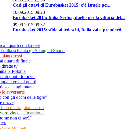
Così gli ottavi di Eurobasket 2015: c’è Israele per...
10.09.2015 09:23
Eurobasket 2015: Italia-Serbia, duello per la vittoria del...
09.09.2015 09:32
Eurobasket 2015: sfida ai tedeschi, Italia vai a prenderti...
rca i quarti con Israele
Emilia schianta gli Shanghai Sharks
i biancorossi
i quarti di finale
 dirette tv
mina la Polonia
tanti punti di forza”
appa e vola ai quarti
di scena agli ottavi
 le avversarie
 con gli occhi della tigre”
le prove
Pierce in regular season
saro vince la "maratona"
atome non ci sarà”
nica
rà Sam Mitchell