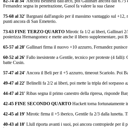
82-74 al 34'
Ancora Belinelli dall'arco, poi Gallinari ancora dai 6.75 
Fernandez segna in penetrazione, Gasol fa valere la sua classe
75-68 al 32'
Bargnani dall'angolo per il massimo vantaggio sul +12, 
punti ancora di San Emeterio.
73-63 FINE TERZO QUARTO
Mirotic fa 1/2 ai liberi, Gallinari 
posterizza Hernangomez e mette anche il libero supplementare, poi Beli
65-57 al 28'
Gallinari firma il nuovo +10 azzurro, Fernandez punisce da
60-52 al 26'
Fallo inesistente a Gentile, tecnico per proteste (4 falli)
batte Cusin.
57-47 al 24'
Ancora il Beli per il +5 azzurro, timeout Scariolo. Poi Ba
49-47 al 22'
Belinelli fa 2/2 ai liberi, poi mette la tripla del sorpasso 
44-47 al 21'
Ribas segna il primo canestro della ripresa, risponde Ba
42-45 FINE SECONDO QUARTO
Hackett torna fortunatamente in
42-45 al 19'
Mirotic firma il +5 iberico, Gentile fa 2/3 dalla lunetta.
40-43 al 18'
Llull riporta avanti i suoi, poi ancora contropiede per il 