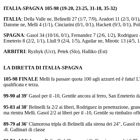
ITALIA-SPAGNA 105-98 (19-20, 23-25, 31-18, 35-32)
ITALIA
: Della Valle ne, Belinelli 27 (1/7, 7/9), Aradori 11 (2/3, 0/1
Datome ne, Melli 4 (1/1), Cinciarini (0/1, 0/1), Hackett (9/3, 0/1), Pol
SPAGNA
: Gasol 34 (10/16, 0/1), Fernandez 7 (2/6, 1/2), Rodriguez 
Emeterio 8 (2/2, 1/1), Llull 9 (2/4, 1/5), Aguilar ne, Mirotic 13 (4/5, 1
ARBITRI
: Ryzhyk (Ucr), Petek (Slo), Halliko (Est)
LA DIRETTA DI ITALIA-SPAGNA
105-98 FINALE
Melli fa passare quota 100 agli azzurri ed è fatta! L
qualificata e terza.
99-90 al 39'
Gasol per il -10, Gentile ancora al ferro, San Emeterio da
95-83 al 38'
Belinelli fa 2/2 ai liberi, Rodriguez in penetrazione, gran
ma rientra Melli. Gasol 2/2 ai liberi per il -10, Gentile su rimbalzo of
89-79 al 36'
Clamorosa tripla di Belinelli alla sirena dei 24", Gasol ri
-8. Gallinari di classe