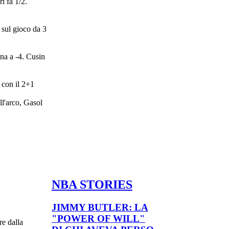
i fa 1/2.
 sul gioco da 3
rna a -4. Cusin
 con il 2+1
ll'arco, Gasol
NBA STORIES
JIMMY BUTLER: LA
"POWER OF WILL"
re dalla