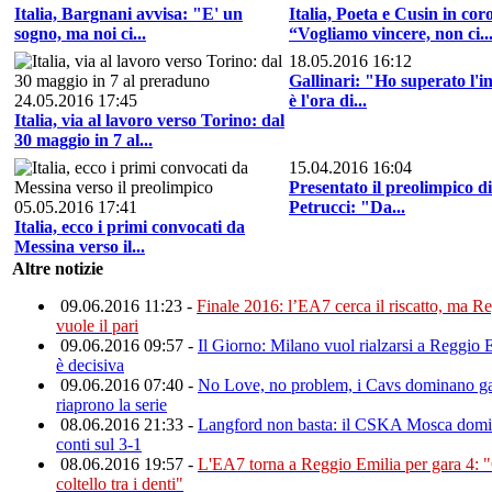
Italia, Bargnani avvisa: "E' un
Italia, Poeta e Cusin in cor
sogno, ma noi ci...
“Vogliamo vincere, non ci..
18.05.2016 16:12
Gallinari: "Ho superato l'i
24.05.2016 17:45
è l'ora di...
Italia, via al lavoro verso Torino: dal
30 maggio in 7 al...
15.04.2016 16:04
Presentato il preolimpico d
05.05.2016 17:41
Petrucci: "Da...
Italia, ecco i primi convocati da
Messina verso il...
Altre notizie
09.06.2016 11:23 -
Finale 2016: l’EA7 cerca il riscatto, ma R
vuole il pari
09.06.2016 09:57 -
Il Giorno: Milano vuol rialzarsi a Reggio E
è decisiva
09.06.2016 07:40 -
No Love, no problem, i Cavs dominano ga
riaprono la serie
08.06.2016 21:33 -
Langford non basta: il CSKA Mosca domin
conti sul 3-1
08.06.2016 19:57 -
L'EA7 torna a Reggio Emilia per gara 4: "
coltello tra i denti"