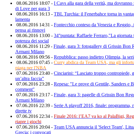
08.06.2016 18:07 -
I Cavs alla gara della verità, ma dovranno
di Love per gara 3
08.06.2016 16:13 -
TBL Turchia: il Fenerbahce torna in vantag
lamenta
08.06.2016 14:31 -
Fontecchio conteso da Venezia e Reggio, 
pensa ai rinnovi
08.06.2016 13:00 -
34°puntata: Raffaele Ferraro,"La giornata t
potenza dei social
08.06.2016 11:29 -
Finale, gara 3: fotogallery di Grissin Bo
Armani Milano
08.06.2016 09:56 -
Repubblica: passo indietro Olimpia, la seri
08.06.2016 07:45 -
Curry abdica da Team USA, ma gli infort
piaga per l'NBA
07.06.2016 23:40 -
Cinciarini: “Lasciato troppo contropiede, 
un’altra faccia”
07.06.2016 23:28 -
Repesa: "Le prove di Gentile, Sanders e B
comment"
07.06.2016 23:17 -
Finale, gara 3: pagelle di Grissin Bon Re
Armani Milano
07.06.2016 22:39 -
Serie A playoff 2016, finale: programma, ri
dirette tv
07.06.2016 22:34 -
Finale 2016: l’EA7 va ko al PalaBigi, Reg
riapre i giochi
07.06.2016 20:04 -
Team USA annuncia il 'Select Team', Litu
Grecia: i convocati