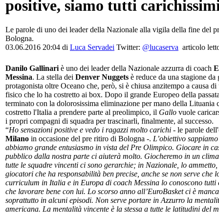
positive, siamo tutti carichissim
Le parole di uno dei leader della Nazionale alla vigila della fine del 
Bologna.
03.06.2016 20:04 di
Luca Servadei
Twitter:
@lucaserva
articolo lett
Danilo Gallinari
è uno dei leader della Nazionale azzurra di coach
E
Messina
. La stella dei
Denver Nuggets
è reduce da una stagione da
protagonista oltre Oceano che, però, si è chiusa anzitempo a causa d
fisico che lo ha costretto ai box. Dopo il grande Europeo della passata
terminato con la dolorosissima eliminazione per mano della Lituania 
costretto l'Italia a prendere parte al preolimpico, il
Gallo
vuole caricars
i propri compagni di squadra per trascinarli, finalmente, al successo.
“
Ho sensazioni positive e vedo i ragazzi molto carichi
- le parole dell
Milano
in occasione del pre ritiro di Bologna -.
L’obiettivo sappiamo 
abbiamo grande entusiasmo in vista del Pre Olimpico. Giocare in cas
pubblico dalla nostra parte ci aiuterà molto. Giocheremo in un clima 
tutte le squadre vincenti ci sono gerarchie; in Nazionale, lo ammetto
giocatori che ha responsabilità ben precise, anche se non serve che lo 
curriculum in Italia e in Europa di coach Messina lo conoscono tutti 
che lavorare bene con lui. Lo scorso anno all’EuroBasket ci è manca
soprattutto in alcuni episodi. Non serve portare in Azzurro la mentali
americana. La mentalità vincente è la stessa a tutte le latitudini del