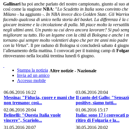
Gallinari
ha poi anche parlato del nostro campionato, giunto al suo at
così come la stagione
NBA
: "
Lo Scudetto in Italia sono convinto che
Milano
- ha aggiunto -.
In NBA invece dico Golden State. Gli Warrio
facendo qualcosa di unico nella storia del basket. La differenza è la 
giocare insieme e la circolazione di palla. Mi piace molto la versatili
negli ultimi anni. Un punto su cui devo ancora lavorare? Si può sem
migliorare su tutto. Ho un legame con la città di Bologna e anche i m
tornano qui sempre molto volentieri dopo che per tre anni mio padre
con la Virtus
”. Il pre raduno di Bologna si concluderà sabato 4 giugn
l’allenamento della mattina. I convocati per il training camp di
Folgar
ritroveranno nella località trentina lunedì 6 giugno.
Stampa la notizia
Altre notizie - Nazionale
Invia ad un amico
Accesso mobile
06.06.2016 16:22
03.06.2016 20:04
Messina: "Fiducia, cuore e mani che
Il canto del Gallo: "Sensazi
non tremano: così...
positive, siamo tutti...
02.06.2016 20:04
01.06.2016 15:17
Belinelli: "Questa Italia vuole
Italia: sono 17 i convocati p
vincere", Scariolo...
ritiro di Folgaria e la...
31.05.2016 20:07
30.05.2016 20:02