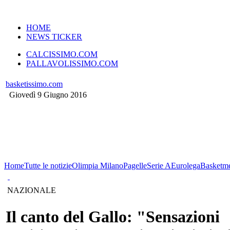
VERSIONE MOBILE
HOME
NEWS TICKER
CALCISSIMO.COM
PALLAVOLISSIMO.COM
basketissimo.com
Giovedì 9 Giugno 2016
Home
Tutte le notizie
Olimpia Milano
Pagelle
Serie A
Eurolega
Basketme
NAZIONALE
Il canto del Gallo: "Sensazioni