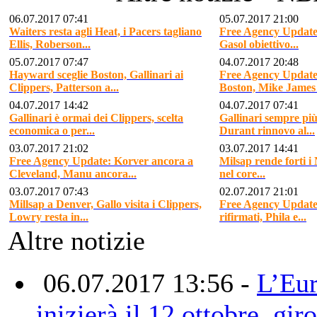
06.07.2017 07:41
05.07.2017 21:00
Waiters resta agli Heat, i Pacers tagliano
Free Agency Update:
Ellis, Roberson...
Gasol obiettivo...
05.07.2017 07:47
04.07.2017 20:48
Hayward sceglie Boston, Gallinari ai
Free Agency Update
Clippers, Patterson a...
Boston, Mike James 
04.07.2017 14:42
04.07.2017 07:41
Gallinari è ormai dei Clippers, scelta
Gallinari sempre più
economica o per...
Durant rinnovo al...
03.07.2017 21:02
03.07.2017 14:41
Free Agency Update: Korver ancora a
Milsap rende forti i
Cleveland, Manu ancora...
nel core...
03.07.2017 07:43
02.07.2017 21:01
Millsap a Denver, Gallo visita i Clippers,
Free Agency Update:
Lowry resta in...
rifirmati, Phila e...
Altre notizie
06.07.2017 13:56 -
L’Eur
inizierà il 12 ottobre, gir