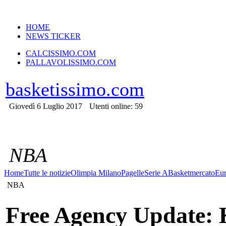
VERSIONE MOBILE
HOME
NEWS TICKER
CALCISSIMO.COM
PALLAVOLISSIMO.COM
basketissimo.com
Giovedì 6 Luglio 2017
Utenti online: 59
NBA
Home
Tutte le notizie
Olimpia Milano
Pagelle
Serie A
Basketmercato
Eur
NBA
Free Agency Update: 