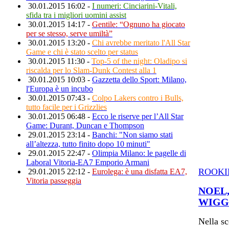
30.01.2015 16:02 -
I numeri: Cinciarini-Vitali,
sfida tra i migliori uomini assist
30.01.2015 14:17 -
Gentile: “Ognuno ha giocato
per se stesso, serve umiltà”
30.01.2015 13:20 -
Chi avrebbe meritato l'All Star
Game e chi è stato scelto per status
30.01.2015 11:30 -
Top-5 of the night: Oladipo si
riscalda per lo Slam-Dunk Contest alla 1
30.01.2015 10:03 -
Gazzetta dello Sport: Milano,
l'Europa è un incubo
30.01.2015 07:43 -
Colpo Lakers contro i Bulls,
tutto facile per i Grizzlies
30.01.2015 06:48 -
Ecco le riserve per l’All Star
Game: Durant, Duncan e Thompson
29.01.2015 23:14 -
Banchi: "Non siamo stati
all’altezza, tutto finito dopo 10 minuti"
29.01.2015 22:47 -
Olimpia Milano: le pagelle di
Laboral Vitoria-EA7 Emporio Armani
ROOKI
29.01.2015 22:12 -
Eurolega: è una disfatta EA7,
Vitoria passeggia
NOEL
WIGGI
Nella sc