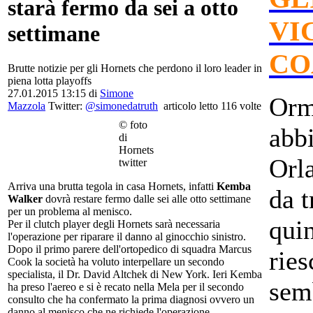
starà fermo da sei a otto
VI
settimane
CO
Brutte notizie per gli Hornets che perdono il loro leader in
piena lotta playoffs
27.01.2015 13:15 di
Simone
Orm
Mazzola
Twitter:
@simonedatruth
articolo letto 116 volte
© foto
abbi
di
Hornets
Orl
twitter
Arriva una brutta tegola in casa Hornets, infatti
Kemba
da t
Walker
dovrà restare fermo dalle sei alle otto settimane
per un problema al menisco.
quin
Per il clutch player degli Hornets sarà necessaria
l'operazione per riparare il danno al ginocchio sinistro.
Dopo il primo parere dell'ortopedico di squadra Marcus
ries
Cook la società ha voluto interpellare un secondo
specialista, il Dr. David Altchek di New York. Ieri Kemba
semb
ha preso l'aereo e si è recato nella Mela per il secondo
consulto che ha confermato la prima diagnosi ovvero un
danno al menisco che ne richiede l'operazione.