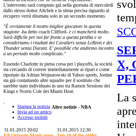
svo
L'intervento sarà compiuto già nella giornata di mercoledì
dallo stesso dottor Altchek e la stima precisa riguardo al
temp
recupero verrà diramata solo in un secondo momento.
"È ovviamente il nostro miglior giocatore in questa
SC
stagione
-ha detto coach Clifford-
e ci mancherà molto.
Sarà difficile per noi far fronte a questa perdita e se
consideriamo i risultati dei Cavaliers senza LeBron e dei
SE
Thunder senza Durant. E' possibile che andremo incontro
a un periodo molto complicato."
X,
Essendo Charlotte in piena corsa per i playoffs, la società
sta cercando di correre immediatamente ai ripari e come
PE
riportato da Adrian Wojnarowski di Yahoo sports, Jordan
sta già contattando altre squadre per il sostituto che
sarebbe stato individuato in uno tra Ramon Sessions dei
Kings e Norris Cole dei Miami Heat.
La s
Stampa la notizia
apre
Altre notizie - NBA
Invia ad un amico
Accesso mobile
inte
31.01.2015 20:02
31.01.2015 12:30
Gli Orlando Magic sono
Top-10 of the night: