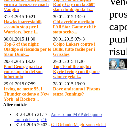
Vene
vicini a licenziare coach
Rudy Gay con la 360°
Vaughn
slam-dunk guida la...
pros
31.01.2015 10:21
30.01.2015 13:20
Hawks inarrestabili,
Chi avrebbe meritato
capo
secondo stop per i
l'All Star Game e chi è
Warriors, bene i...
stato scelto...
pun
30.01.2015 11:30
30.01.2015 07:43
Top-5 of the night:
Colpo Lakers contro i
risu
Oladipo si riscalda per lo
Bulls, tutto facile per i
Slam-Dunk...
Grizzlies
29.01.2015 13:23
29.01.2015 11:30
Paul George parla a
Top-10 of the night:
cuore aperto del suo
Kyrie Irving con il game
infortunio
winner gela i...
29.01.2015 07:59
28.01.2015 19:00
Irving ne mette 55, i
Dove andranno i Pistons
Thunder cadono a New
senza Jennings?
York, ai Rockets...
Altre notizie
31.01.2015 21:17 -
Ante Tomic MVP del quinto
turno delle Top 16
31.01.2015 20:02 -
Gli Orlando Magic sono vicini