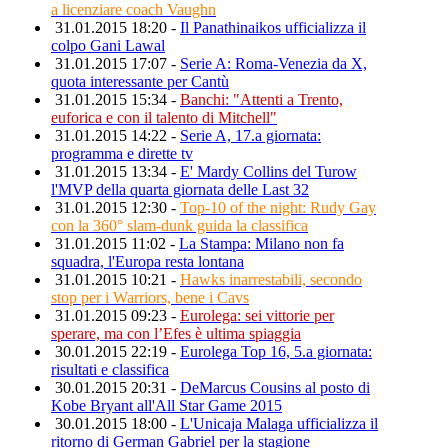
a licenziare coach Vaughn
31.01.2015 18:20 -
Il Panathinaikos ufficializza il
colpo Gani Lawal
31.01.2015 17:07 -
Serie A: Roma-Venezia da X,
quota interessante per Cantù
31.01.2015 15:34 -
Banchi: "Attenti a Trento,
euforica e con il talento di Mitchell"
31.01.2015 14:22 -
Serie A, 17.a giornata:
programma e dirette tv
31.01.2015 13:34 -
E' Mardy Collins del Turow
l'MVP della quarta giornata delle Last 32
31.01.2015 12:30 -
Top-10 of the night: Rudy Gay
con la 360° slam-dunk guida la classifica
31.01.2015 11:02 -
La Stampa: Milano non fa
squadra, l'Europa resta lontana
31.01.2015 10:21 -
Hawks inarrestabili, secondo
stop per i Warriors, bene i Cavs
31.01.2015 09:23 -
Eurolega: sei vittorie per
sperare, ma con l’Efes è ultima spiaggia
30.01.2015 22:19 -
Eurolega Top 16, 5.a giornata:
risultati e classifica
30.01.2015 20:31 -
DeMarcus Cousins al posto di
Kobe Bryant all'All Star Game 2015
30.01.2015 18:00 -
L'Unicaja Malaga ufficializza il
ritorno di German Gabriel per la stagione