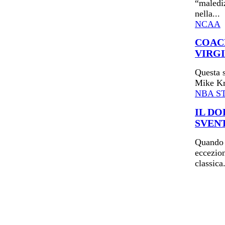
“malediz
nella...
NCAA
COACH
VIRGI
Questa s
Mike Kr
NBA S
IL DO
SVEN
Quando i
eccezion
classica.