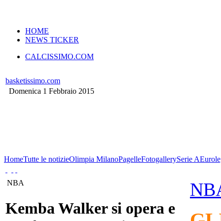
VERSIONE MOBILE
HOME
NEWS TICKER
CALCISSIMO.COM
basketissimo.com
Domenica 1 Febbraio 2015
Home
Tutte le notizie
Olimpia Milano
Pagelle
Fotogallery
Serie A
Eurole
NBA
NB
Kemba Walker si opera e
GL