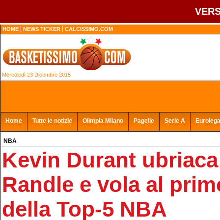
VERS
HOME
NEWS TICKER
CALCISSIMO.COM
Mercoledì 23 Dicembre 2015
Home
Tutte le notizie
Olimpia Milano
Pagelle
Serie A
Euroleg
NBA
Kevin Durant ubriaca
Randle e vola al pri
della Top-5 NBA