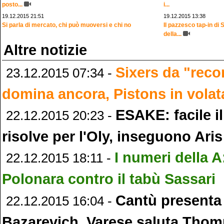
posto...
i...
19.12.2015 21:51
19.12.2015 13:38
Si parla di mercato, chi può muoversi e chi no
Il pazzesco tap-in d
della...
Altre notizie
Sixers da "rec
23.12.2015 07:34 -
domina ancora, Pistons in volat
ESAKE: facile i
22.12.2015 20:23 -
risolve per l'Oly, inseguono Ari
I numeri della A
22.12.2015 18:11 -
Polonara contro il tabù Sassari
Cantù presenta
22.12.2015 16:04 -
Bazarevich, Varese saluta Tho