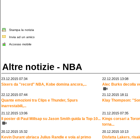
Stampa la notizia
Invia ad un amico
Accesso mobile
Altre notizie - NBA
23.12.2015 07:34
22.12.2015 13:08
Sixers da "record" NBA, Kobe domina ancora,...
Alec Burks decolla ver
22.12.2015 07:44
21.12.2015 18:11
Quante emozioni tra Clips e Thunder, Spurs
Klay Thompson: "Sono
inarrestabili,...
21.12.2015 13:06
21.12.2015 07:35
Il poster di Paul Millsap su Jason Smith guida la Top-10...
Kings corsari a Toro
torna...
20.12.2015 15:32
20.12.2015 10:13
Kevin Durant ubriaca Julius Randle e vola al primo
Disfatta Lakers, ris