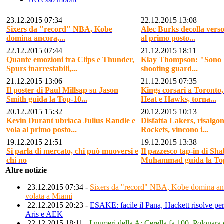
23.12.2015 07:34
22.12.2015 13:08
Sixers da "record" NBA, Kobe
Alec Burks decolla verso 
domina ancora,...
al primo posto...
22.12.2015 07:44
21.12.2015 18:11
Quante emozioni tra Clips e Thunder,
Klay Thompson: "Sono l
Spurs inarrestabili,...
shooting guard...
21.12.2015 13:06
21.12.2015 07:35
Il poster di Paul Millsap su Jason
Kings corsari a Toronto,
Smith guida la Top-10...
Heat e Hawks, torna...
20.12.2015 15:32
20.12.2015 10:13
Kevin Durant ubriaca Julius Randle e
Disfatta Lakers, risalgo
vola al primo posto...
Rockets, vincono i...
19.12.2015 21:51
19.12.2015 13:38
Si parla di mercato, chi può muoversi e
Il pazzesco tap-in di Sh
chi no
Muhammad guida la Top-
Altre notizie
23.12.2015 07:34 -
Sixers da "record" NBA, Kobe domina anc
volata a Miami
22.12.2015 20:23 -
ESAKE: facile il Pana, Hackett risolve per
Aris e AEK
22.12.2015 18:11 -
I numeri della A: Cerella fa 100, Polonara 