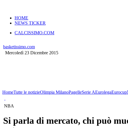
VERSIONE MOBILE
HOME
NEWS TICKER
CALCISSIMO.COM
basketissimo.com
Mercoledì 23 Dicembre 2015
Home
Tutte le notizie
Olimpia Milano
Pagelle
Serie A
Eurolega
Eurocup
NBA
Si parla di mercato, chi può mu