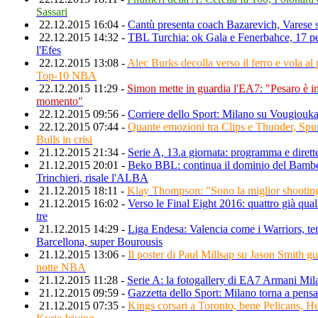
Sassari
22.12.2015 16:04 -
Cantù presenta coach Bazarevich, Varese
22.12.2015 14:32 -
TBL Turchia: ok Gala e Fenerbahce, 17 p
l'Efes
22.12.2015 13:08 -
Alec Burks decolla verso il ferro e vola al
Top-10 NBA
22.12.2015 11:29 -
Simon mette in guardia l'EA7: "Pesaro è i
momento"
22.12.2015 09:56 -
Corriere dello Sport: Milano su Vougiouk
22.12.2015 07:44 -
Quante emozioni tra Clips e Thunder, Spurs
Bulls in crisi
21.12.2015 21:34 -
Serie A, 13.a giornata: programma e dirett
21.12.2015 20:01 -
Beko BBL: continua il dominio del Bambe
Trinchieri, risale l'ALBA
21.12.2015 18:11 -
Klay Thompson: "Sono la miglior shootin
21.12.2015 16:02 -
Verso le Final Eight 2016: quattro già quali
tre
21.12.2015 14:29 -
Liga Endesa: Valencia come i Warriors, t
Barcellona, super Bourousis
21.12.2015 13:06 -
Il poster di Paul Millsap su Jason Smith gu
notte NBA
21.12.2015 11:28 -
Serie A: la fotogallery di EA7 Armani Mil
21.12.2015 09:59 -
Gazzetta dello Sport: Milano torna a pensa
21.12.2015 07:35 -
Kings corsari a Toronto, bene Pelicans, H