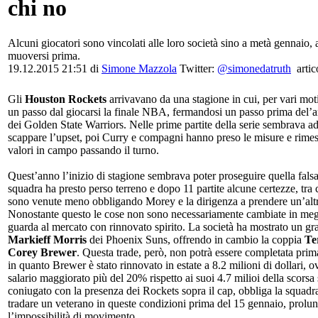
chi no
Alcuni giocatori sono vincolati alle loro società sino a metà gennaio, 
muoversi prima.
19.12.2015 21:51 di
Simone Mazzola
Twitter:
@simonedatruth
artic
Gli
Houston Rockets
arrivavano da una stagione in cui, per vari moti
un passo dal giocarsi la finale NBA, fermandosi un passo prima del’a
dei Golden State Warriors. Nelle prime partite della serie sembrava add
scappare l’upset, poi Curry e compagni hanno preso le misure e rimess
valori in campo passando il turno.
Quest’anno l’inizio di stagione sembrava poter proseguire quella falsa
squadra ha presto perso terreno e dopo 11 partite alcune certezze, tr
sono venute meno obbligando Morey e la dirigenza a prendere un’altr
Nonostante questo le cose non sono necessariamente cambiate in megli
guarda al mercato con rinnovato spirito. La società ha mostrato un gr
Markieff Morris
dei Phoenix Suns, offrendo in cambio la coppia
Te
Corey Brewer
. Questa trade, però, non potrà essere completata prim
in quanto Brewer è stato rinnovato in estate a 8.2 milioni di dollari, 
salario maggiorato più del 20% rispetto ai suoi 4.7 milioi della scorsa
coniugato con la presenza dei Rockets sopra il cap, obbliga la squadr
tradare un veterano in queste condizioni prima del 15 gennaio, prolu
l’impossibilità di movimento.