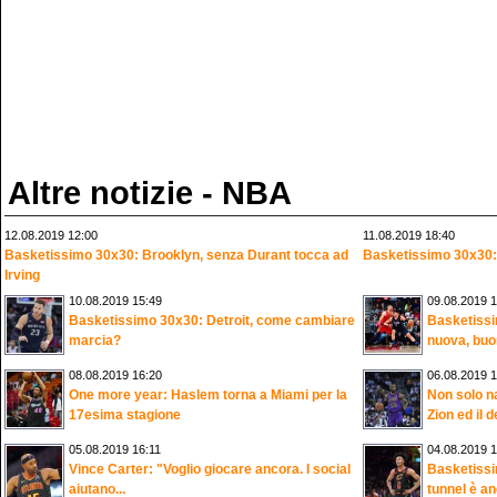
Altre notizie - NBA
12.08.2019 12:00
11.08.2019 18:40
Basketissimo 30x30: Brooklyn, senza Durant tocca ad
Basketissimo 30x30:
Irving
10.08.2019 15:49
09.08.2019 1
Basketissimo 30x30: Detroit, come cambiare
Basketissi
marcia?
nuova, bu
08.08.2019 16:20
06.08.2019 1
One more year: Haslem torna a Miami per la
Non solo n
17esima stagione
Zion ed il d
05.08.2019 16:11
04.08.2019 1
Vince Carter: "Voglio giocare ancora. I social
Basketissi
aiutano...
tunnel è an