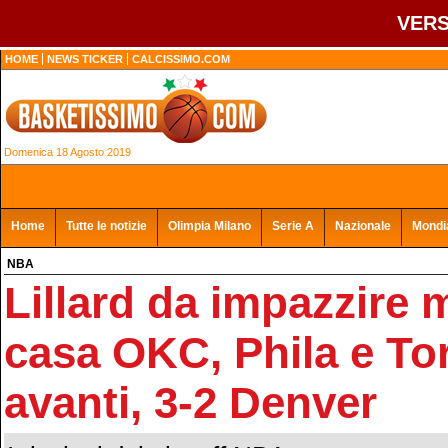
VERS
HOME
NEWS TICKER
CALCISSIMO.COM
Domenica 18 Agosto 2019
Home
Tutte le notizie
Olimpia Milano
Serie A
Nazionale
Mondia
NBA
Lillard da impazzire
casa OKC, Phila e To
avanti, 3-2 Denver